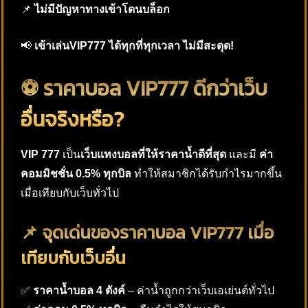
📌
ไม่มีปัญหาทางเข้าโดนบล็อก
📢
เข้าเล่นVIP777 ได้ทุกที่ทุกเวลา ไม่มีสะดุด!
⚽ ราคาบอล VIP777 ดีกว่าเว็บ
อื่นจริงหรือ?
VIP 777
เป็น
เว็บแทงบอลที่ให้ราคาน้ำดีที่สุด
และมี
ค่า
คอมมิชชั่น 0.5% ทุกบิล
ทำให้สมาชิกได้รับกำไรมากขึ้น
เมื่อเทียบกับเว็บทั่วไป
📌 จุดเด่นของราคาบอล VIP777 เมื่อ
เทียบกับเว็บอื่น
✅
ราคาน้ำบอล 4 ตังค์
– ค่าน้ำถูกกว่าเว็บเอเย่นต์ทั่วไป