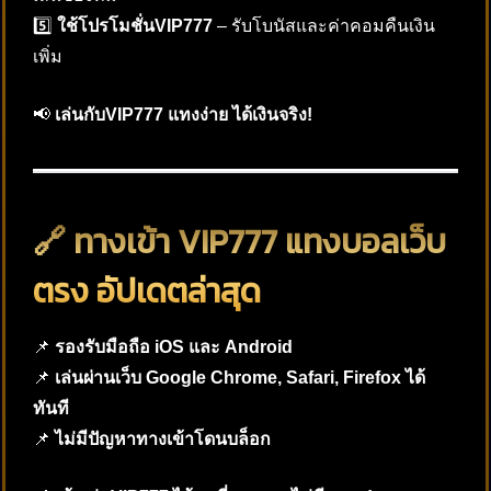
5️⃣
ใช้โปรโมชั่นVIP777
– รับโบนัสและค่าคอมคืนเงิน
เพิ่ม
📢
เล่นกับVIP777 แทงง่าย ได้เงินจริง!
🔗 ทางเข้า VIP777 แทงบอลเว็บ
ตรง อัปเดตล่าสุด
📌
รองรับมือถือ iOS และ Android
📌
เล่นผ่านเว็บ Google Chrome, Safari, Firefox ได้
ทันที
📌
ไม่มีปัญหาทางเข้าโดนบล็อก