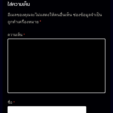
ใส่ความเห็น
อีเมลของคุณจะไม่แสดงให้คนอื่นเห็น
ช่องข้อมูลจำเป็น
ถูกทำเครื่องหมาย
*
ความเห็น
*
ชื่อ
*