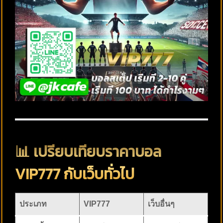
📊 เปรียบเทียบราคาบอล
VIP777 กับเว็บทั่วไป
ประเภท
VIP777
เว็บอื่นๆ