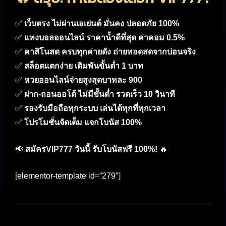
✅
เว็บตรง ไม่ผ่านเอเย่นต์ มั่นคง ปลอดภัย 100%
✅
แทงบอลออนไลน์ ราคาน้ำดีที่สุด ค่าคอม 0.5%
✅
คาสิโนสด ครบทุกค่ายดัง ถ่ายทอดสดจากบ่อนจริง
✅
สล็อตแตกง่าย เดิมพันขั้นต่ำ 1 บาท
✅
หวยออนไลน์จ่ายสูงสุดบาทละ 900
✅
ฝาก-ถอนออโต้ ไม่มีขั้นต่ำ รวดเร็ว 10 วินาที
✅
รองรับมือถือทุกระบบ เล่นได้ทุกที่ทุกเวลา
✅
โปรโมชั่นจัดเต็ม แจกโบนัส 100%
📢
สมัครVIP777 วันนี้ รับโบนัสฟรี 100%!
🔥
[elementor-template id=”279″]