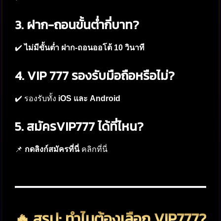
3. ฝาก-ถอนขั้นต่ำกี่บาท?
✔️
ไม่มีขั้นต่ำ ฝาก-ถอนออโต้ 10 วินาที
4. VIP 777 รองรับมือถือหรือไม่?
✔️ รองรับทั้ง
iOS และ Android
5. สมัครVIP777 ได้ที่ไหน?
📌
กดลิงก์สมัครที่นี่
คลิกที่นี่
🔥 สรุป: ทำไมต้องเลือก VIP777?