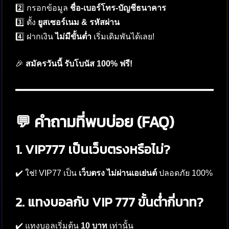
2️⃣ กรอกข้อมูล
ชื่อ-เบอร์โทร-บัญชีธนาคาร
3️⃣ ตั้ง
ยูสเซอร์เนม & รหัสผ่าน
4️⃣ ฝากเงิน
ไม่มีขั้นต่ำ
เริ่มเดิมพันได้เลย!
🎉
สมัครวันนี้ รับโบนัส 100% ฟรี!
💬 คำถามที่พบบ่อย (FAQ)
1. VIP777 เป็นเว็บตรงหรือไม่?
✔️ ใช่! VIP77 เป็น
เว็บตรง ไม่ผ่านเอเย่นต์
ปลอดภัย 100%
2. แทงบอลกับ VIP
777 ขั้นต่ำกี่บาท?
✔️ แทงบอลเริ่มต้น
10 บาท
เท่านั้น