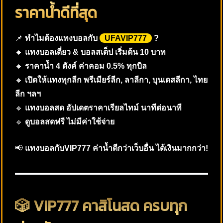
ราคาน้ำดีที่สุด
📌
ทำไมต้องแทงบอลกับ
UFAVIP777
?
🔹
แทงบอลเดี่ยว & บอลสเต็ป เริ่มต้น 10 บาท
🔹
ราคาน้ำ 4 ตังค์ ค่าคอม 0.5% ทุกบิล
🔹
เปิดให้แทงทุกลีก พรีเมียร์ลีก, ลาลีกา, บุนเดสลีกา, ไทย
ลีก ฯลฯ
🔹
แทงบอลสด อัปเดตราคาเรียลไทม์ นาทีต่อนาที
🔹
ดูบอลสดฟรี ไม่มีค่าใช้จ่าย
📢
แทงบอลกับVIP777 ค่าน้ำดีกว่าเว็บอื่น ได้เงินมากกว่า!
🎲 VIP777 คาสิโนสด ครบทุก