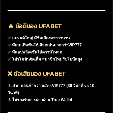
🔥 ข้อดีของ UFABET
✅
แบรนด์ใหญ่ มีชื่อเสียงมายาวนาน
✅
มีเกมเดิมพันให้เลือกเล่นมากกว่าVIP777
✅
มีแอปพลิเคชันให้ดาวน์โหลด
✅
โปรโมชันจัดเต็ม สมาชิกใหม่รับโบนัสสูง
❌ ข้อเสียของ UFABET
⚠️
ฝาก-ถอนช้ากว่า ส
มัคร
VIP777 (30 วินาที vs 10
วินาที)
⚠️
ไม่รองรับการฝากผ่าน True Wallet