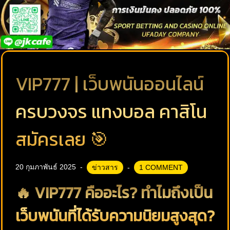
VIP777 | เว็บพนันออนไลน์
ครบวงจร แทงบอล คาสิโน
สมัครเลย 🎯
20 กุมภาพันธ์ 2025
ข่าวสาร
1 COMMENT
🔥 VIP777 คืออะไร? ทำไมถึงเป็น
เว็บพนันที่ได้รับความนิยมสูงสุด?