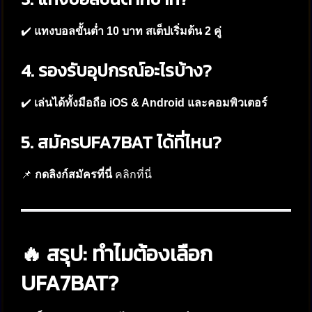
✔️
แทงบอลขั้นต่ำ 10 บาท สเต็ปเริ่มต้น 2 คู่
4. รองรับอุปกรณ์อะไรบ้าง?
✔️
เล่นได้ทั้งมือถือ iOS & Android และคอมพิวเตอร์
5. สมัครUFA7BAT ได้ที่ไหน?
📌
กดลิงก์สมัครที่นี่
คลิกที่นี่
🔥 สรุป: ทำไมต้องเลือก
UFA7BAT?