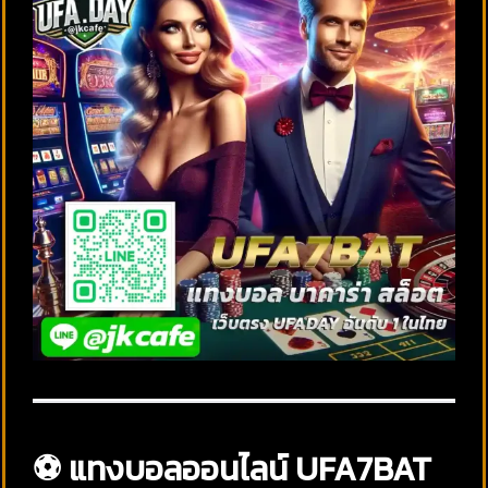
⚽ แทงบอลออนไลน์ UFA7BAT