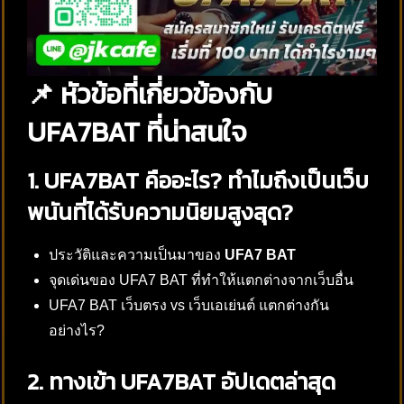
📌 หัวข้อที่เกี่ยวข้องกับ
UFA7BAT ที่น่าสนใจ
1. UFA7BAT คืออะไร? ทำไมถึงเป็นเว็บ
พนันที่ได้รับความนิยมสูงสุด?
ประวัติและความเป็นมาของ
UFA7 BAT
จุดเด่นของ UFA7 BAT ที่ทำให้แตกต่างจากเว็บอื่น
UFA7 BAT เว็บตรง vs เว็บเอเย่นต์ แตกต่างกัน
อย่างไร?
2. ทางเข้า UFA7BAT อัปเดตล่าสุด