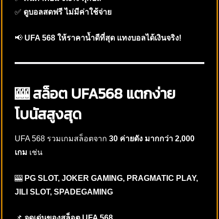
✅
ดูบอลสดฟรี ไม่มีค่าใช้จ่าย
📢
UFA 568 ให้ราคาน้ำดีที่สุด แทงบอลได้เงินจริง!
🎰 สล็อต UFA568 แตกง่าย
โบนัสสูงสุด
UFA 568 รวมเกมสล็อตจาก
30 ค่ายดัง มากกว่า 2,000
เกม
เช่น
🎰
PG SLOT, JOKER GAMING, PRAGMATIC PLAY,
JILI SLOT, SPADEGAMING
📌
จุดเด่นของสล็อต UFA 568