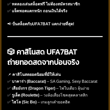
✅
ทดลองเล่นสล็อตฟรี ไม่ต้องสมัครสมาชิก
✅
แจ็คพอตแตกหนัก ถอนเงินได้จริง
📢
ปั่นสล็อตกับUFA7BAT แตกง่ายที่สุด!
🎲 คาสิโนสด UFA7BAT
ถ่ายทอดสดจากบ่อนจริง
📌
คาสิโนสดยอดนิยมที่มีให้เล่น
✅
บาคาร่า (Baccarat)
– SA Gaming, Sexy Baccarat
✅
เสือมังกร (Dragon Tiger)
– ไพ่ใบเดียว ลุ้นง่าย
✅
รูเล็ต (Roulette)
– วงล้อเสี่ยงโชคสุดคลาสสิก
✅
ไฮโล (Sic Bo)
– เกมลูกเต๋ายอดฮิต