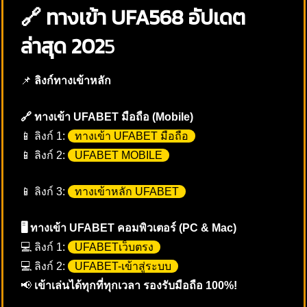
🔗 ทางเข้า UFA568 อัปเดต
ล่าสุด 202
5
📌
ลิงก์ทางเข้าหลัก
🔗 ทางเข้า UFABET มือถือ (Mobile)
📱 ลิงก์ 1:
ทางเข้า UFABET มือถือ
📱 ลิงก์ 2:
UFABET MOBILE
📱 ลิงก์ 3:
ทางเข้าหลัก UFABET
🖥️ ทางเข้า UFABET คอมพิวเตอร์ (PC & Mac)
💻 ลิงก์ 1:
UFABETเว็บตรง
💻 ลิงก์ 2:
UFABET-เข้าสู่ระบบ
📢
เข้าเล่นได้ทุกที่ทุกเวลา รองรับมือถือ 100%!