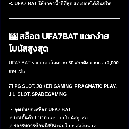
📢
UFA7 BAT ให้ราคาน้ำดีที่สุด แทงบอลได้เงินจริง!
🎰 สล็อต UFA7BAT แตกง่าย
โบนัสสูงสุด
UFA7 BAT รวมเกมสล็อตจาก
30 ค่ายดัง มากกว่า 2,000
เกม
เช่น
🎰
PG SLOT, JOKER GAMING, PRAGMATIC PLAY,
JILI SLOT, SPADEGAMING
📌
จุดเด่นของสล็อต UFA7 BAT
✅
เบทขั้นต่ำ 1 บาท
แตกง่าย โบนัสสูงสุด
✅
รองรับการซื้อฟรีสปิน
เพิ่มโอกาสแจ็คพอต