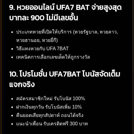
9. หวยออนไลน์ UFA7
BAT จ่ายสูงสุด
บาทละ 900 ไม่มีเลขอั้น
ประเภทหวยที่เปิดให้บริการ (หวยรัฐบาล, หวยลาว,
หวยฮานอย, หวยยี่กี)
วิธีแทงหวยกับ UFA 7BAT
เทคนิคการเลือกเลขเด็ดให้ถูกรางวัล
10. โปรโมชั่น UFA7BAT โบนัสจัดเต็ม
แจกจริง
สมัครสมาชิกใหม่ รับโบนัส 100%
ฝากเงินทุกวัน รับโบนัสเพิ่ม 10%
คืนยอดเสียทุกสัปดาห์ ถอนได้จริง
แนะนำเพื่อน รับเครดิตฟรี 300 บาท