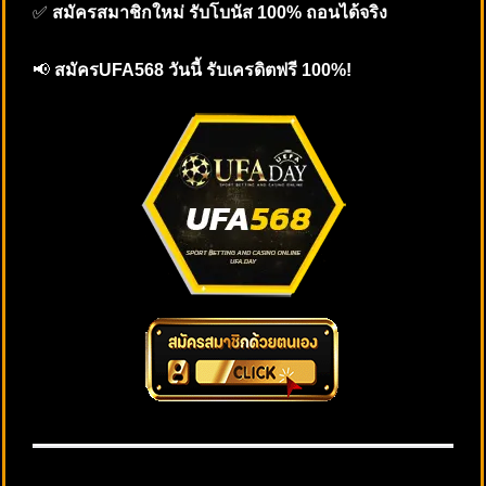
✅
สมัครสมาชิกใหม่ รับโบนัส 100% ถอนได้จริง
📢
สมัครUFA568 วันนี้ รับเครดิตฟรี 100%!