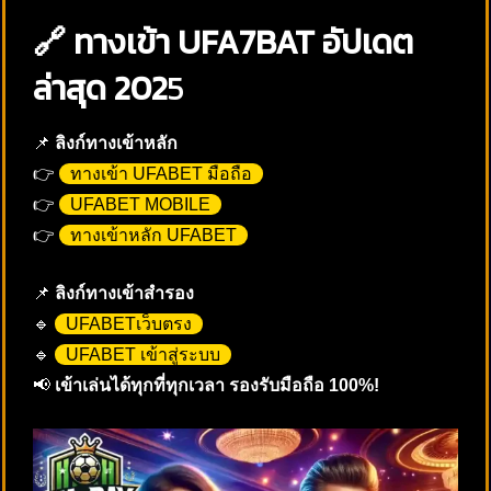
🔗 ทางเข้า UFA7BAT อัปเดต
ล่าสุด 202
5
📌
ลิงก์ทางเข้าหลัก
👉
ทางเข้า UFABET มือถือ
👉
UFABET MOBILE
👉
ทางเข้าหลัก UFABET
📌
ลิงก์ทางเข้าสำรอง
🔹
UFABETเว็บตรง
🔹
UFABET เข้าสู่ระบบ
📢
เข้าเล่นได้ทุกที่ทุกเวลา รองรับมือถือ 100%!