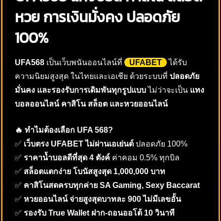
หวย การเงินมั่งคง ปลอดภัย
100%
UFA568
เป็นเว็บพนันออนไลน์ที่
UFABET
ได้รับ
ความนิยมสูงสุด ในไทยและเอเชีย ด้วยระบบที่
ปลอดภัย
มั่นคง และรองรับการเดิมพันทุกรูปแบบ
ไม่ว่าจะเป็น
แทง
บอลออนไลน์ คาสิโน สล็อต และหวยออนไลน์
🔥 ทำไมต้องเลือก UFA 568?
✅
เว็บตรง UFABET ไม่ผ่านเอเย่นต์
ปลอดภัย 100%
✅
ราคาน้ำบอลดีที่สุด 4 ตังค์
ค่าคอม 0.5% ทุกบิล
✅
สล็อตแตกง่าย โบนัสสูงสุด 1,000,000 บาท
✅
คาสิโนสดครบทุกค่าย SA Gaming, Sexy Baccarat
✅
หวยออนไลน์ จ่ายสูงสุดบาทละ 900 ไม่มีเลขอั้น
✅
รองรับ True Wallet ฝาก-ถอนออโต้ 10 วินาที