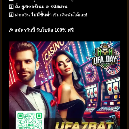
3️⃣ ตั้ง
ยูสเซอร์เนม & รหัสผ่าน
4️⃣ ฝากเงิน
ไม่มีขั้นต่ำ
เริ่มเดิมพันได้เลย!
🎉
สมัครวันนี้ รับโบนัส 100% ฟรี!