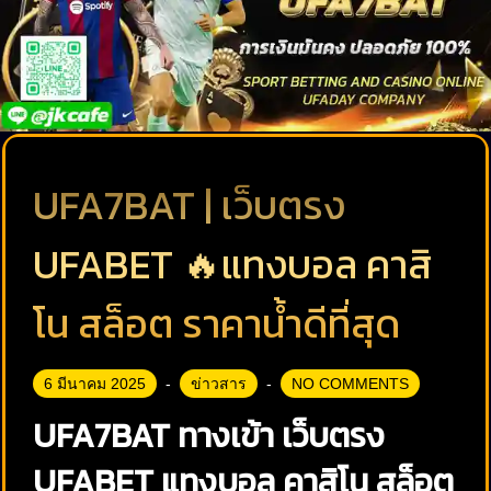
UFA7BAT | เว็บตรง
UFABET 🔥แทงบอล คาสิ
โน สล็อต ราคาน้ำดีที่สุด
6 มีนาคม 2025
ข่าวสาร
NO COMMENTS
UFA7BAT ทางเข้า เว็บตรง
UFABET แทงบอล คาสิโน สล็อต