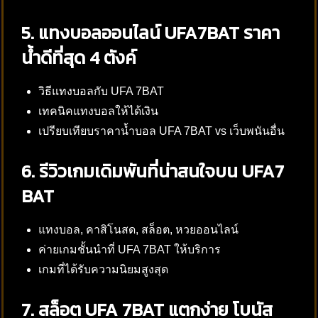
5. แทงบอลออนไลน์ UFA7BAT ราคา
น้ำดีที่สุด 4 ตังค์
วิธีแทงบอลกับ UFA 7BAT
เทคนิคแทงบอลให้ได้เงิน
เปรียบเทียบราคาน้ำบอล UFA 7BAT vs เว็บพนันอื่น
6. รีวิวเกมเดิมพันที่น่าสนใจบน UFA7
BAT
แทงบอล, คาสิโนสด, สล็อต, หวยออนไลน์
ค่ายเกมชั้นนำที่ UFA 7BAT ให้บริการ
เกมที่ได้รับความนิยมสูงสุด
7. สล็อต UFA 7BAT แตกง่าย โบนัส