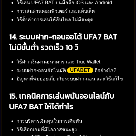
วิธีเล่น UFA7 BAT บนมือถือ iOS และ Android
การเล่นผ่านคอมพิวเตอร์ และแท็บเล็ต
วิธีตั้งค่าการเล่นให้ลื่นไหล ไม่มีสะดุด
14. ระบบฝาก-ถอนออโต้ UFA7 BAT
ไม่มีขั้นต่ำ รวดเร็ว 10 วิ
วิธีฝากเงินผ่านธนาคาร และ True Wallet
ระบบฝาก-ถอนอัตโนมัติ
UFABET
ดีอย่างไร?
ปัญหาที่พบบ่อยเกี่ยวกับระบบฝาก-ถอน และวิธีแก้ไข
15. เทคนิคการเล่นพนันออนไลน์กับ
UFA7 BAT ให้ได้กำไร
การบริหารเงินทุนในการเดิมพัน
วิธีเลือกเกมที่มีโอกาสชนะสูง