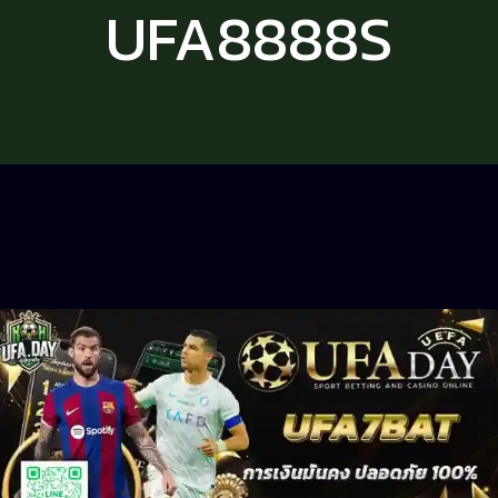
UFA8888S