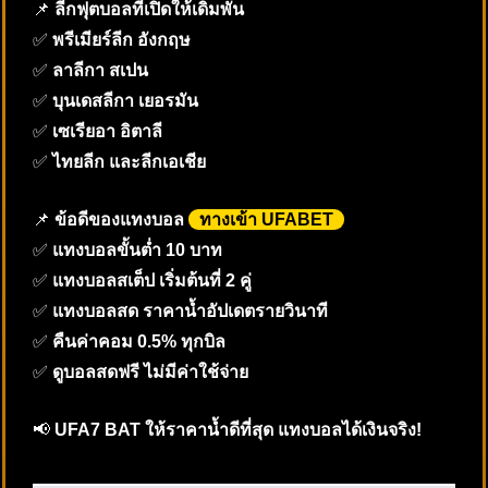
📌
ลีกฟุตบอลที่เปิดให้เดิมพัน
✅
พรีเมียร์ลีก อังกฤษ
✅
ลาลีกา สเปน
✅
บุนเดสลีกา เยอรมัน
✅
เซเรียอา อิตาลี
✅
ไทยลีก และลีกเอเชีย
📌
ข้อดีของแทงบอล
ทางเข้า UFABET
✅
แทงบอลขั้นต่ำ 10 บาท
✅
แทงบอลสเต็ป เริ่มต้นที่ 2 คู่
✅
แทงบอลสด ราคาน้ำอัปเดตรายวินาที
✅
คืนค่าคอม 0.5% ทุกบิล
✅
ดูบอลสดฟรี ไม่มีค่าใช้จ่าย
📢
UFA7 BAT ให้ราคาน้ำดีที่สุด แทงบอลได้เงินจริง!