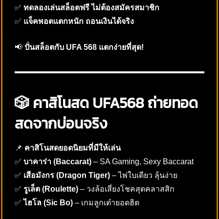
✅
ทดลองเล่นสล็อตฟรี ไม่ต้องสมัครสมาชิก
✅
แจ็คพอตแตกหนัก ถอนเงินได้จริง
📢
ปั่นสล็อตกับ UFA 568 แตกง่ายที่สุด!
🎲 คาสิโนสด UFA568 ถ่ายทอด
สดจากบ่อนจริง
📌
คาสิโนสดยอดนิยมที่มีให้เล่น
✅
บาคาร่า (Baccarat)
– SA Gaming, Sexy Baccarat
✅
เสือมังกร (Dragon Tiger)
– ไพ่ใบเดียว ลุ้นง่าย
✅
รูเล็ต (Roulette)
– วงล้อเสี่ยงโชคสุดคลาสสิก
✅
ไฮโล (Sic Bo)
– เกมลูกเต๋ายอดฮิต