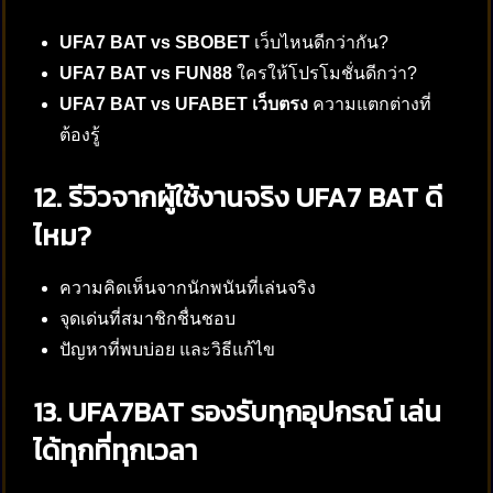
UFA7 BAT vs SBOBET
เว็บไหนดีกว่ากัน?
UFA7 BAT vs FUN88
ใครให้โปรโมชั่นดีกว่า?
UFA7 BAT vs UFABET เว็บตรง
ความแตกต่างที่
ต้องรู้
12. รีวิวจากผู้ใช้งานจริง UFA7 BAT ดี
ไหม?
ความคิดเห็นจากนักพนันที่เล่นจริง
จุดเด่นที่สมาชิกชื่นชอบ
ปัญหาที่พบบ่อย และวิธีแก้ไข
13. UFA7BAT รองรับทุกอุปกรณ์ เล่น
ได้ทุกที่ทุกเวลา