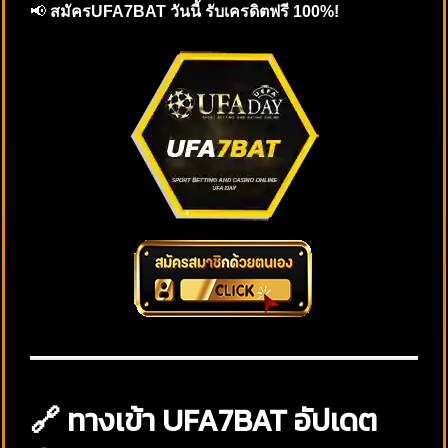
📢
สมัครUFA7BAT วันนี้ รับเครดิตฟรี 100%!
🔗 ทางเข้า UFA7BAT อัปเดต