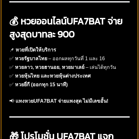
💰 หวยออนไลน์UFA7BAT จ่าย
สูงสุดบาทละ 900
📌
หวยที่เปิดให้บริการ
✅
หวยรัฐบาลไทย
– ออกผลทุกวันที่ 1 และ 16
✅
หวยลาว, หวยฮานอย, หวยมาเลย์
– เล่นได้ทุกวัน
✅
หวยหุ้นไทย และหวยหุ้นต่างประเทศ
✅
หวยยี่กี (ออกทุก 15 นาที)
📢
แทงหวยUFA7BAT จ่ายแพงสุด ไม่มีเลขอั้น!
🎁 โปรโมชั่น UFA7BAT แจก