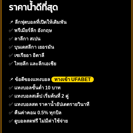
ราคาน้ำดีที่สุด
📌
ลีกฟุตบอลที่เปิดให้เดิมพัน
✅
พรีเมียร์ลีก อังกฤษ
✅
ลาลีกา สเปน
✅
บุนเดสลีกา เยอรมัน
✅
เซเรียอา อิตาลี
✅
ไทยลีก และลีกเอเชีย
📌
ข้อดีของแทงบอล
ทางเข้า UFABET
✅
แทงบอลขั้นต่ำ 10 บาท
✅
แทงบอลสเต็ป เริ่มต้นที่ 2 คู่
✅
แทงบอลสด ราคาน้ำอัปเดตรายวินาที
✅
คืนค่าคอม 0.5% ทุกบิล
✅
ดูบอลสดฟรี ไม่มีค่าใช้จ่าย