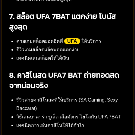
7. สล็อต UFA 7BAT แตกง่าย โบนัส
สูงสุด
ค่ายเกมสล็อตยอดฮิตที่
UFA
ให้บริการ
รีวิวเกมสล็อตแจ็คพอตแตกง่าย
เทคนิคเล่นสล็อตให้ได้เงิน
8. คาสิโนสด UFA7
BAT ถ่ายทอดสด
จากบ่อนจริง
รีวิวค่ายคาสิโนสดที่ให้บริการ (SA Gaming, Sexy
Baccarat)
วิธีเล่นบาคาร่า รูเล็ต เสือมังกร ไฮโลกับ UFA 7BAT
เทคนิคการเล่นคาสิโนให้ได้กำไร