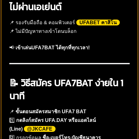
ไม่ผ่านเอเย่นต์
📌 รองรับมือถือ & คอมพิวเตอร์
UFABET คาสิโน
📌 ไม่มีปัญหาทางเข้าโดนบล็อก
📢
เข้าเล่นUFA7BAT ได้ทุกที่ทุกเวลา!
📝 วิธีสมัคร UFA7BAT ง่ายใน 1
นาที
📌
ขั้นตอนสมัครสมาชิก UFA7 BAT
1️⃣
กดลิงก์สมัคร
UFA.DAY หรือแอดไลน์
(Line)
@JKCAFE
2️⃣ กรอกข้อมูล
ชื่อ-เบอร์โทร-บัญชีธนาคาร