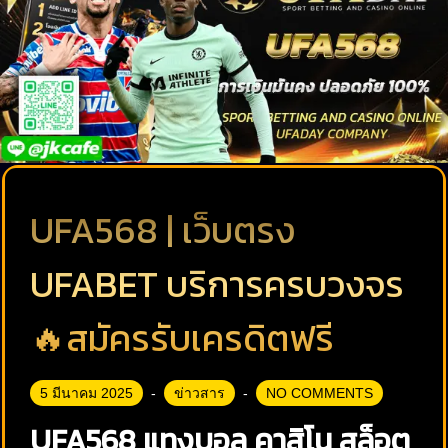
UFA568 | เว็บตรง
UFABET บริการครบวงจร
🔥สมัครรับเครดิตฟรี
5 มีนาคม 2025
ข่าวสาร
NO COMMENTS
UFA568 แทงบอล คาสิโน สล็อต