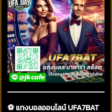
⚽ แทงบอลออนไลน์ UFA7BAT