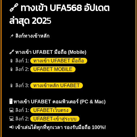
🔗 ทางเข้า UFA568 อัปเดต
ล่าสุด 202
5
📌
ลิงก์ทางเข้าหลัก
🔗 ทางเข้า UFABET มือถือ (Mobile)
📱 ลิงก์ 1:
ทางเข้า UFABET มือถือ
📱 ลิงก์ 2:
UFABET MOBILE
📱 ลิงก์ 3:
ทางเข้าหลัก UFABET
🖥️ ทางเข้า UFABET คอมพิวเตอร์ (PC & Mac)
💻 ลิงก์ 1:
UFABETเว็บตรง
💻 ลิงก์ 2:
UFABET-เข้าสู่ระบบ
📢
เข้าเล่นได้ทุกที่ทุกเวลา รองรับมือถือ 100%!