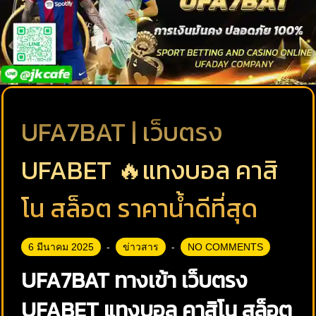
UFA7BAT | เว็บตรง
UFABET 🔥แทงบอล คาสิ
โน สล็อต ราคาน้ำดีที่สุด
6 มีนาคม 2025
ข่าวสาร
NO COMMENTS
UFA7BAT ทางเข้า เว็บตรง
UFABET แทงบอล คาสิโน สล็อต