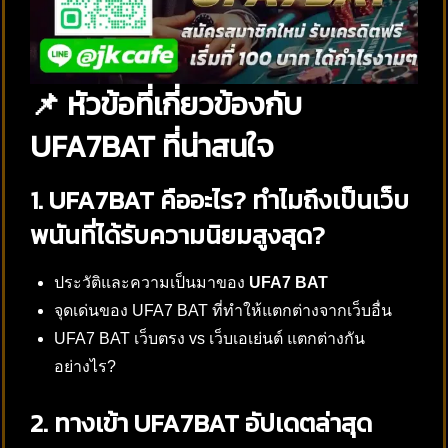
📌 หัวข้อที่เกี่ยวข้องกับ
UFA7BAT ที่น่าสนใจ
1. UFA7BAT คืออะไร? ทำไมถึงเป็นเว็บ
พนันที่ได้รับความนิยมสูงสุด?
ประวัติและความเป็นมาของ
UFA7 BAT
จุดเด่นของ UFA7 BAT ที่ทำให้แตกต่างจากเว็บอื่น
UFA7 BAT เว็บตรง vs เว็บเอเย่นต์ แตกต่างกัน
อย่างไร?
2. ทางเข้า UFA7BAT อัปเดตล่าสุด