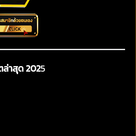
ล่าสุด 202
5