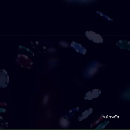
หน้าหลัก