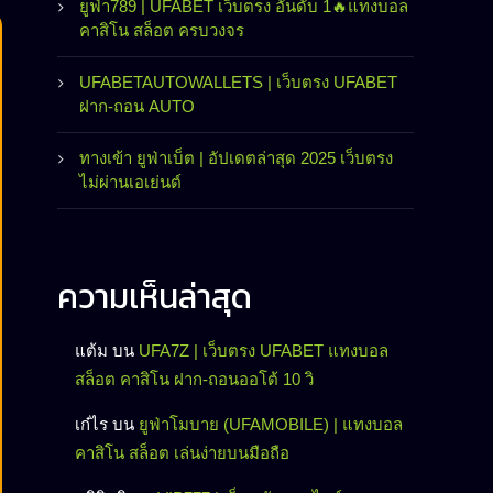
ยูฟ่า789 | UFABET เว็บตรง อันดับ 1🔥แทงบอล
คาสิโน สล็อต ครบวงจร
UFABETAUTOWALLETS | เว็บตรง UFABET
ฝาก-ถอน AUTO
ทางเข้า ยูฟ่าเบ็ต | อัปเดตล่าสุด 2025 เว็บตรง
ไม่ผ่านเอเย่นต์
ความเห็นล่าสุด
แต้ม
บน
UFA7Z | เว็บตรง UFABET แทงบอล
สล็อต คาสิโน ฝาก-ถอนออโต้ 10 วิ
เก๋ไร
บน
ยูฟ่าโมบาย (UFAMOBILE) | แทงบอล
คาสิโน สล็อต เล่นง่ายบนมือถือ