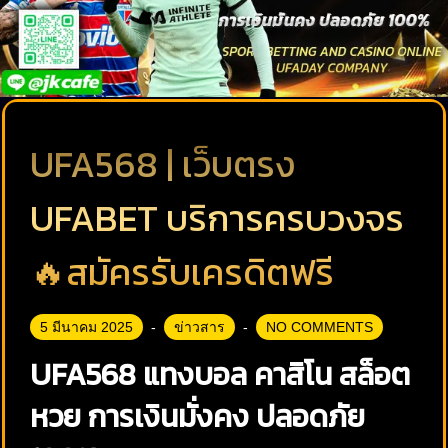
UFA568 | เว็บตรง
UFABET บริการครบวงจร
🔥สมัครรับเครดิตฟรี
5 มีนาคม 2025
ข่าวสาร
NO COMMENTS
UFA568 แทงบอล คาสิโน สล็อต
หวย การเงินมั่งคง ปลอดภัย