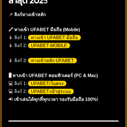
ล่าสุด 202
5
📌
ลิงก์ทางเข้าหลัก
🔗 ทางเข้า UFABET มือถือ (Mobile)
📱 ลิงก์ 1:
ทางเข้า UFABET มือถือ
📱 ลิงก์ 2:
UFABET MOBILE
📱 ลิงก์ 3:
ทางเข้าหลัก UFABET
🖥️ ทางเข้า UFABET คอมพิวเตอร์ (PC & Mac)
💻 ลิงก์ 1:
UFABETเว็บตรง
💻 ลิงก์ 2:
UFABET-เข้าสู่ระบบ
📢
เข้าเล่นได้ทุกที่ทุกเวลา รองรับมือถือ 100%!