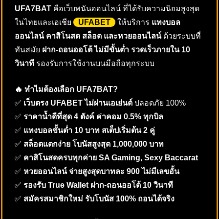
UFA7BAT
คือเว็บพนันออนไลน์ ที่ได้รับความนิยมสูงสุด
ในไทยและเอเชีย
UFABET
ให้บริการ
แทงบอล
ออนไลน์ คาสิโนสด สล็อต และหวยออนไลน์
ด้วยระบบที่
ทันสมัย
ฝาก-ถอนออโต้ ไม่มีขั้นต่ำ รวดเร็วภายใน 10
วินาที
รองรับการใช้งานบนมือถือทุกระบบ
🔥 ทำไมต้องเลือก UFA7BAT?
✅
เว็บตรง UFABET ไม่ผ่านเอเย่นต์
ปลอดภัย 100%
✅
ราคาน้ำดีที่สุด 4 ตังค์ ค่าคอม 0.5% ทุกบิล
✅
แทงบอลขั้นต่ำ 10 บาท สเต็ปเริ่มต้น 2 คู่
✅
สล็อตแตกง่าย โบนัสสูงสุด 1,000,000 บาท
✅
คาสิโนสดครบทุกค่าย SA Gaming, Sexy Baccarat
✅
หวยออนไลน์ จ่ายสูงสุดบาทละ 900 ไม่มีเลขอั้น
✅
รองรับ True Wallet ฝาก-ถอนออโต้ 10 วินาที
✅
สมัครสมาชิกใหม่ รับโบนัส 100% ถอนได้จริง