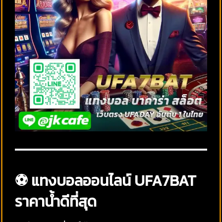
⚽ แทงบอลออนไลน์ UFA7BAT
ราคาน้ำดีที่สุด