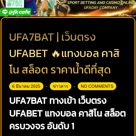
UFA7BAT | เว็บตรง
UFABET 🔥แทงบอล คาสิ
โน สล็อต ราคาน้ำดีที่สุด
6 มีนาคม 2025
ข่าวสาร
NO COMMENTS
UFA7BAT ทางเข้า เว็บตรง
UFABET แทงบอล คาสิโน สล็อต
ครบวงจร อันดับ 1