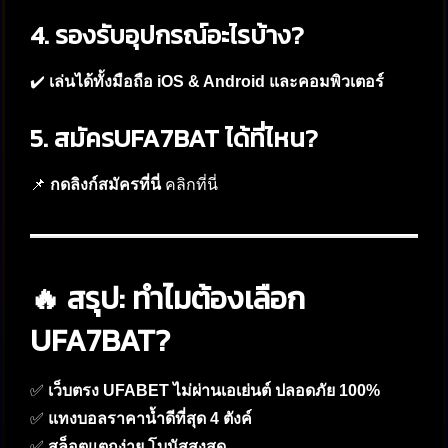
4. รองรับอุปกรณ์อะไรบ้าง?
✔️
เล่นได้ทั้งมือถือ iOS & Android และคอมพิวเตอร์
5. สมัครUFA7BAT ได้ที่ไหน?
📌
กดลิงก์สมัครที่นี่
คลิกที่นี่
🔥 สรุป: ทำไมต้องเลือก
UFA7BAT?
✅
เว็บตรง UFABET ไม่ผ่านเอเย่นต์ ปลอดภัย 100%
✅
แทงบอลราคาน้ำดีที่สุด 4 ตังค์
✅
สล็อตแตกง่าย โบนัสสูงสุด