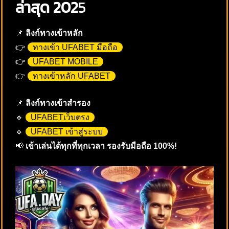
ล่าสุด 202
5
📌
ลิงก์ทางเข้าหลัก
👉
ทางเข้า UFABET มือถือ
👉
UFABET MOBILE
👉
ทางเข้าหลัก UFABET
📌
ลิงก์ทางเข้าสำรอง
🔹
UFABETเว็บตรง
🔹
UFABET เข้าสู่ระบบ
📢
เข้าเล่นได้ทุกที่ทุกเวลา รองรับมือถือ 100%!