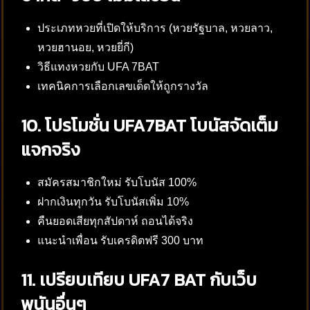
ประเภทหวยที่เปิดให้บริการ (หวยรัฐบาล, หวยลาว,
หวยฮานอย, หวยยี่กี)
วิธีแทงหวยกับ UFA 7BAT
เทคนิคการเลือกเลขเด็ดให้ถูกรางวัล
10. โปรโมชั่น UFA7BAT โบนัสจัดเต็ม
แจกจริง
สมัครสมาชิกใหม่ รับโบนัส 100%
ฝากเงินทุกวัน รับโบนัสเพิ่ม 10%
คืนยอดเสียทุกสัปดาห์ ถอนได้จริง
แนะนำเพื่อน รับเครดิตฟรี 300 บาท
11. เปรียบเทียบ UFA7 BAT กับเว็บ
พนันอื่นๆ