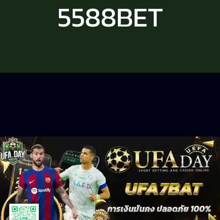
5588BET