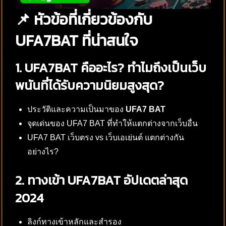
📌 หัวข้อที่เกี่ยวข้องกับ
UFA7BAT ที่น่าสนใจ
1. UFA7BAT คืออะไร? ทำไมถึงเป็นเว็บ
พนันที่ได้รับความนิยมสูงสุด?
ประวัติและความเป็นมาของ
UFA7 BAT
จุดเด่นของ UFA7 BAT ที่ทำให้แตกต่างจากเว็บอื่น
UFA7 BAT เว็บตรง vs เว็บเอเย่นต์ แตกต่างกัน
อย่างไร?
2. ทางเข้า UFA7BAT อัปเดตล่าสุด
2024
ลิงก์ทางเข้าหลักและสำรอง