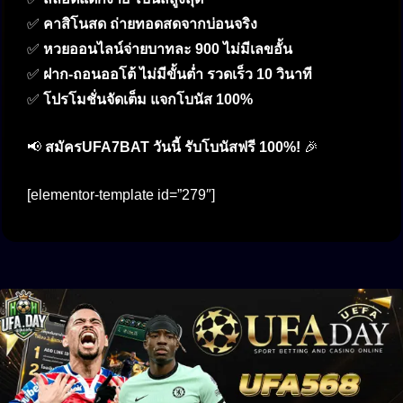
✅
คาสิโนสด ถ่ายทอดสดจากบ่อนจริง
✅
หวยออนไลน์จ่ายบาทละ 900 ไม่มีเลขอั้น
✅
ฝาก-ถอนออโต้ ไม่มีขั้นต่ำ รวดเร็ว 10 วินาที
✅
โปรโมชั่นจัดเต็ม แจกโบนัส 100%
📢
สมัครUFA7BAT วันนี้ รับโบนัสฟรี 100%!
🎉
[elementor-template id=”279″]