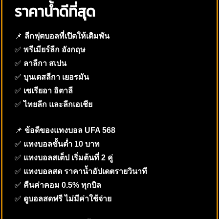
ราคาน้ำดีที่สุด
📌
ลีกฟุตบอลที่เปิดให้เดิมพัน
✅
พรีเมียร์ลีก อังกฤษ
✅
ลาลีกา สเปน
✅
บุนเดสลีกา เยอรมัน
✅
เซเรียอา อิตาลี
✅
ไทยลีก และลีกเอเชีย
📌
ข้อดีของแทงบอล UFA 568
✅
แทงบอลขั้นต่ำ 10 บาท
✅
แทงบอลสเต็ป เริ่มต้นที่ 2 คู่
✅
แทงบอลสด ราคาน้ำอัปเดตรายวินาที
✅
คืนค่าคอม 0.5% ทุกบิล
✅
ดูบอลสดฟรี ไม่มีค่าใช้จ่าย