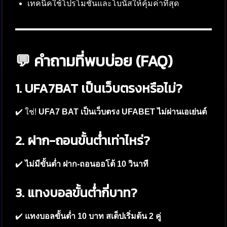
เทคนิคใช้โปรโมชั่นและโบนัสให้คุ้มค่าที่สุด
💬 คำถามที่พบบ่อย (FAQ)
1. UFA7BAT เป็นเว็บตรงหรือไม่?
✔️ ใช่!
UFA7 BAT เป็นเว็บตรง UFABET ไม่ผ่านเอเย่นต์
2. ฝาก-ถอนขั้นต่ำเท่าไหร่?
✔️
ไม่มีขั้นต่ำ ฝาก-ถอนออโต้ 10 วินาที
3. แทงบอลขั้นต่ำกี่บาท?
✔️
แทงบอลขั้นต่ำ 10 บาท สเต็ปเริ่มต้น 2 คู่