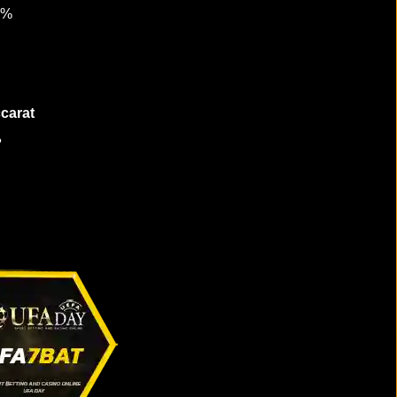
0%
carat
น