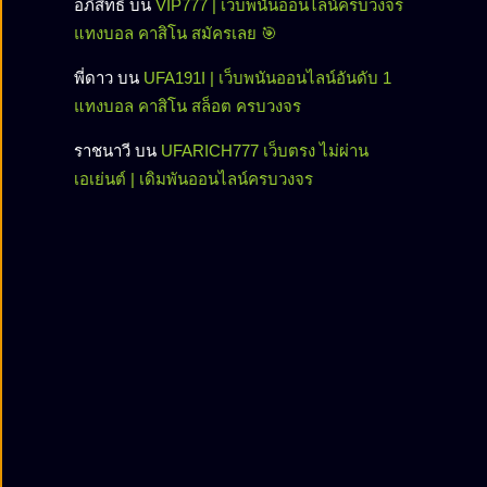
อภิสิทธิ
บน
VIP777 | เว็บพนันออนไลน์ครบวงจร
แทงบอล คาสิโน สมัครเลย 🎯
พี่ดาว
บน
UFA191I | เว็บพนันออนไลน์อันดับ 1
แทงบอล คาสิโน สล็อต ครบวงจร
ราชนาวี
บน
UFARICH777 เว็บตรง ไม่ผ่าน
เอเย่นต์ | เดิมพันออนไลน์ครบวงจร