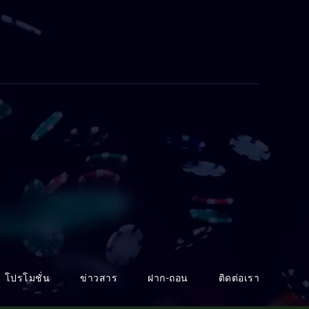
โปรโมชั่น
ข่าวสาร
ฝาก-ถอน
ติดต่อเรา