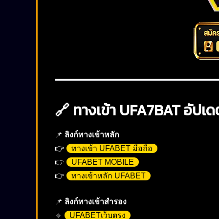
🔗 ทางเข้า UFA7BAT อัปเดต
📌
ลิงก์ทางเข้าหลัก
👉
ทางเข้า UFABET มือถือ
👉
UFABET MOBILE
👉
ทางเข้าหลัก UFABET
📌
ลิงก์ทางเข้าสำรอง
🔹
UFABETเว็บตรง