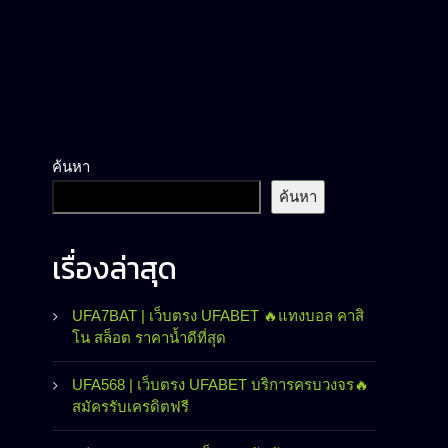
ค้นหา
ค้นหา
เรื่องล่าสุด
UFA7BAT | เว็บตรง UFABET 🔥แทงบอล คาสิ
โน สล็อต ราคาน้ำดีที่สุด
UFA568 | เว็บตรง UFABET บริการครบวงจร🔥
สมัครรับเครดิตฟรี