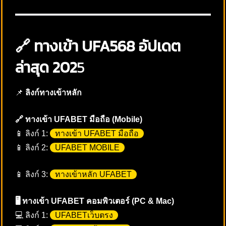
🔗 ทางเข้า UFA568 อัปเดต
ล่าสุด 202
5
📌
ลิงก์ทางเข้าหลัก
🔗 ทางเข้า UFABET มือถือ (Mobile)
📱 ลิงก์ 1:
ทางเข้า UFABET มือถือ
📱 ลิงก์ 2:
UFABET MOBILE
📱 ลิงก์ 3:
ทางเข้าหลัก UFABET
🖥️ ทางเข้า UFABET คอมพิวเตอร์ (PC & Mac)
💻 ลิงก์ 1:
UFABETเว็บตรง