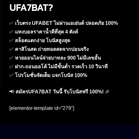
UFA7BAT?
✅
เว็บตรง UFABET ไม่ผ่านเอเย่นต์ ปลอดภัย 100%
✅
แทงบอลราคาน้ำดีที่สุด 4 ตังค์
✅
สล็อตแตกง่าย โบนัสสูงสุด
✅
คาสิโนสด ถ่ายทอดสดจากบ่อนจริง
✅
หวยออนไลน์จ่ายบาทละ 900 ไม่มีเลขอั้น
✅
ฝาก-ถอนออโต้ ไม่มีขั้นต่ำ รวดเร็ว 10 วินาที
✅
โปรโมชั่นจัดเต็ม แจกโบนัส 100%
📢
สมัครUFA7BAT วันนี้ รับโบนัสฟรี 100%!
🎉
[elementor-template id=”279″]