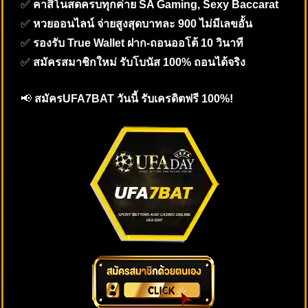
✅
คาสิโนสดครบทุกค่าย SA Gaming, Sexy Baccarat
✅
หวยออนไลน์ จ่ายสูงสุดบาทละ 900 ไม่มีเลขอั้น
✅
รองรับ True Wallet ฝาก-ถอนออโต้ 10 วินาที
✅
สมัครสมาชิกใหม่ รับโบนัส 100% ถอนได้จริง
📢
สมัครUFA7BAT วันนี้ รับเครดิตฟรี 100%!