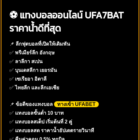
⚽ แทงบอลออนไลน์ UFA7BAT
ราคาน้ำดีที่สุด
📌
ลีกฟุตบอลที่เปิดให้เดิมพัน
✅
พรีเมียร์ลีก อังกฤษ
✅
ลาลีกา สเปน
✅
บุนเดสลีกา เยอรมัน
✅
เซเรียอา อิตาลี
✅
ไทยลีก และลีกเอเชีย
📌
ข้อดีของแทงบอล
ทางเข้า UFABET
✅
แทงบอลขั้นต่ำ 10 บาท
✅
แทงบอลสเต็ป เริ่มต้นที่ 2 คู่
✅
แทงบอลสด ราคาน้ำอัปเดตรายวินาที
✅
คืนค่าคอม 0.5% ทุกบิล