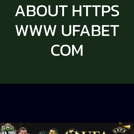
ABOUT HTTPS
WWW UFABET
COM