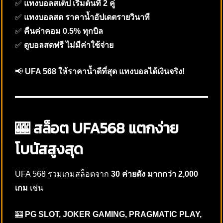
✅
แทงบอลสเต็ป เริ่มต้นที่ 2 คู่
✅
แทงบอลสด ราคาน้ำอัปเดตรายวินาที
✅
คืนค่าคอม 0.5% ทุกบิล
✅
ดูบอลสดฟรี ไม่มีค่าใช้จ่าย
📢
UFA 568 ให้ราคาน้ำดีที่สุด แทงบอลได้เงินจริง!
🎰 สล็อต UFA568 แตกง่าย
โบนัสสูงสุด
UFA 568 รวมเกมสล็อตจาก
30 ค่ายดัง มากกว่า 2,000
เกม
เช่น
🎰
PG SLOT, JOKER GAMING, PRAGMATIC PLAY,