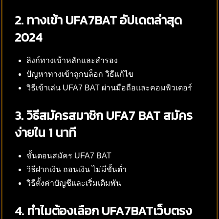
2. ทางเข้า UFA7BAT อัปเดตล่าสุด
2024
ลิงก์ทางเข้าหลักและสำรอง
ปัญหาทางเข้าถูกบล็อก วิธีแก้ไข
วิธีเข้าเล่น UFA7 BAT ผ่านมือถือและคอมพิวเตอร์
3. วิธีสมัครสมาชิก UFA7 BAT สมัคร
ง่ายใน 1 นาที
ขั้นตอนสมัคร UFA7 BAT
วิธีฝากเงิน ถอนเงิน ไม่มีขั้นต่ำ
วิธีตั้งค่าบัญชีและเริ่มเดิมพัน
4. ทำไมต้องเลือก UFA7BATเว็บตรง