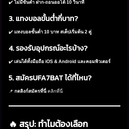
✔️
ไม่มีขั้นต่ำ ฝาก-ถอนออโต้ 10 วินาที
3. แทงบอลขั้นต่ำกี่บาท?
✔️
แทงบอลขั้นต่ำ 10 บาท สเต็ปเริ่มต้น 2 คู่
4. รองรับอุปกรณ์อะไรบ้าง?
✔️
เล่นได้ทั้งมือถือ iOS & Android และคอมพิวเตอร์
5. สมัครUFA7BAT ได้ที่ไหน?
📌
กดลิงก์สมัครที่นี่
คลิกที่นี่
🔥 สรุป: ทำไมต้องเลือก