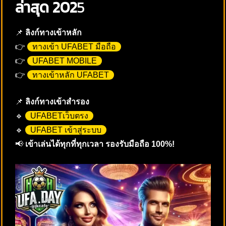
ล่าสุด 202
5
📌
ลิงก์ทางเข้าหลัก
👉
ทางเข้า UFABET มือถือ
👉
UFABET MOBILE
👉
ทางเข้าหลัก UFABET
📌
ลิงก์ทางเข้าสำรอง
🔹
UFABETเว็บตรง
🔹
UFABET เข้าสู่ระบบ
📢
เข้าเล่นได้ทุกที่ทุกเวลา รองรับมือถือ 100%!