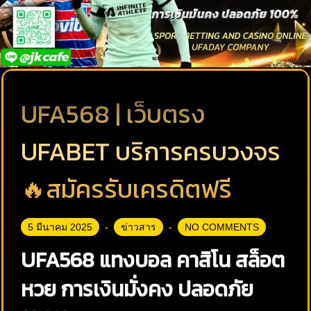
UFA568 | เว็บตรง
UFABET บริการครบวงจร
🔥สมัครรับเครดิตฟรี
5 มีนาคม 2025
ข่าวสาร
NO COMMENTS
UFA568 แทงบอล คาสิโน สล็อต
หวย การเงินมั่งคง ปลอดภัย