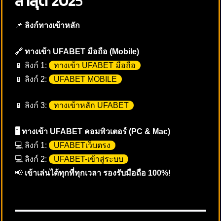
ล่าสุด 202
5
📌
ลิงก์ทางเข้าหลัก
🔗 ทางเข้า UFABET มือถือ (Mobile)
📱 ลิงก์ 1:
ทางเข้า UFABET มือถือ
📱 ลิงก์ 2:
UFABET MOBILE
📱 ลิงก์ 3:
ทางเข้าหลัก UFABET
🖥️ ทางเข้า UFABET คอมพิวเตอร์ (PC & Mac)
💻 ลิงก์ 1:
UFABETเว็บตรง
💻 ลิงก์ 2:
UFABET-เข้าสู่ระบบ
📢
เข้าเล่นได้ทุกที่ทุกเวลา รองรับมือถือ 100%!