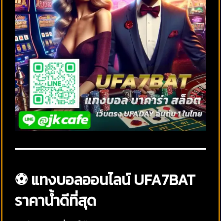
⚽ แทงบอลออนไลน์ UFA7BAT
ราคาน้ำดีที่สุด