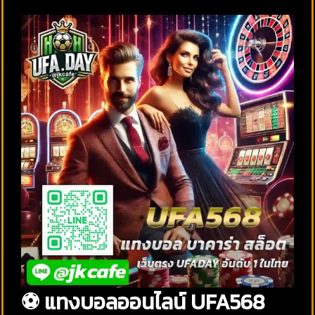
⚽ แทงบอลออนไลน์ UFA568