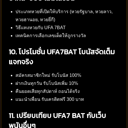
ประเภทหวยที่เปิดให้บริการ (หวยรัฐบาล, หวยลาว,
หวยฮานอย, หวยยี่กี)
วิธีแทงหวยกับ UFA 7BAT
เทคนิคการเลือกเลขเด็ดให้ถูกรางวัล
10. โปรโมชั่น UFA7BAT โบนัสจัดเต็ม
แจกจริง
สมัครสมาชิกใหม่ รับโบนัส 100%
ฝากเงินทุกวัน รับโบนัสเพิ่ม 10%
คืนยอดเสียทุกสัปดาห์ ถอนได้จริง
แนะนำเพื่อน รับเครดิตฟรี 300 บาท
11. เปรียบเทียบ UFA7 BAT กับเว็บ
พนันอื่นๆ