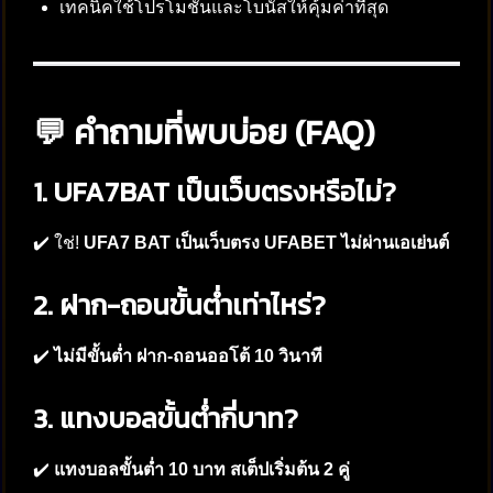
เทคนิคใช้โปรโมชั่นและโบนัสให้คุ้มค่าที่สุด
💬 คำถามที่พบบ่อย (FAQ)
1. UFA7BAT เป็นเว็บตรงหรือไม่?
✔️ ใช่!
UFA7 BAT เป็นเว็บตรง UFABET ไม่ผ่านเอเย่นต์
2. ฝาก-ถอนขั้นต่ำเท่าไหร่?
✔️
ไม่มีขั้นต่ำ ฝาก-ถอนออโต้ 10 วินาที
3. แทงบอลขั้นต่ำกี่บาท?
✔️
แทงบอลขั้นต่ำ 10 บาท สเต็ปเริ่มต้น 2 คู่