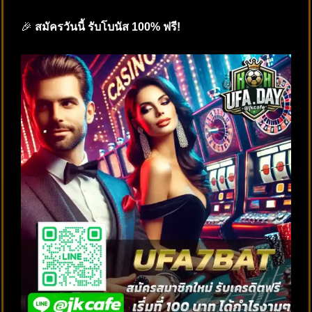
🎉
สมัครวันนี้ รับโบนัส 100% ฟรี!