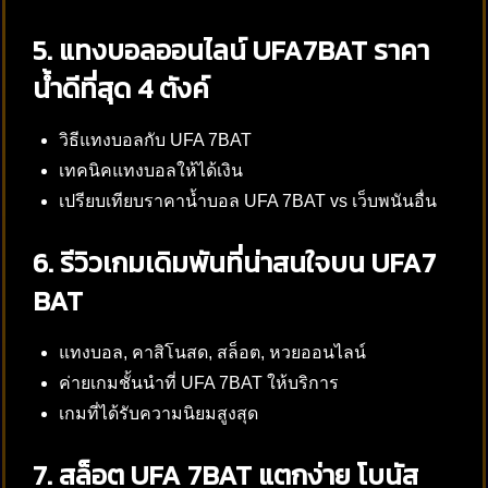
5. แทงบอลออนไลน์ UFA7BAT ราคา
น้ำดีที่สุด 4 ตังค์
วิธีแทงบอลกับ UFA 7BAT
เทคนิคแทงบอลให้ได้เงิน
เปรียบเทียบราคาน้ำบอล UFA 7BAT vs เว็บพนันอื่น
6. รีวิวเกมเดิมพันที่น่าสนใจบน UFA7
BAT
แทงบอล, คาสิโนสด, สล็อต, หวยออนไลน์
ค่ายเกมชั้นนำที่ UFA 7BAT ให้บริการ
เกมที่ได้รับความนิยมสูงสุด
7. สล็อต UFA 7BAT แตกง่าย โบนัส