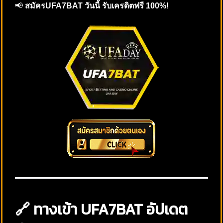
📢
สมัครUFA7BAT วันนี้ รับเครดิตฟรี 100%!
🔗 ทางเข้า UFA7BAT อัปเดต