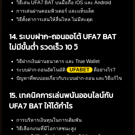
วิธีเล่น UFA7 BAT บนมือถือ iOS และ Android
การเล่นผ่านคอมพิวเตอร์ และแท็บเล็ต
วิธีตั้งค่าการเล่นให้ลื่นไหล ไม่มีสะดุด
14. ระบบฝาก-ถอนออโต้ UFA7 BAT
ไม่มีขั้นต่ำ รวดเร็ว 10 วิ
วิธีฝากเงินผ่านธนาคาร และ True Wallet
ระบบฝาก-ถอนอัตโนมัติ
UFABET
ดีอย่างไร?
ปัญหาที่พบบ่อยเกี่ยวกับระบบฝาก-ถอน และวิธีแก้ไข
15. เทคนิคการเล่นพนันออนไลน์กับ
UFA7 BAT ให้ได้กำไร
การบริหารเงินทุนในการเดิมพัน
วิธีเลือกเกมที่มีโอกาสชนะสูง