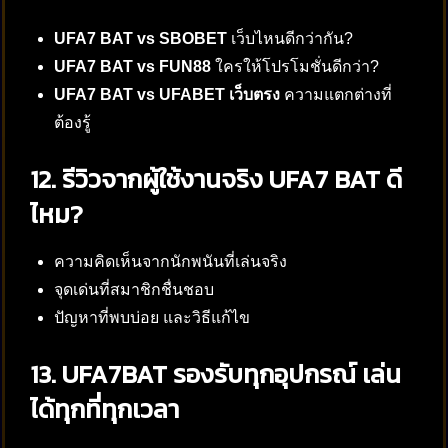
UFA7 BAT vs SBOBET
เว็บไหนดีกว่ากัน?
UFA7 BAT vs FUN88
ใครให้โปรโมชั่นดีกว่า?
UFA7 BAT vs UFABET เว็บตรง
ความแตกต่างที่
ต้องรู้
12. รีวิวจากผู้ใช้งานจริง UFA7 BAT ดี
ไหม?
ความคิดเห็นจากนักพนันที่เล่นจริง
จุดเด่นที่สมาชิกชื่นชอบ
ปัญหาที่พบบ่อย และวิธีแก้ไข
13. UFA7BAT รองรับทุกอุปกรณ์ เล่น
ได้ทุกที่ทุกเวลา