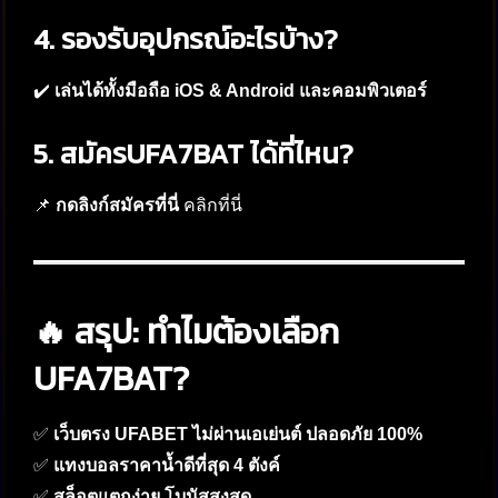
4. รองรับอุปกรณ์อะไรบ้าง?
✔️
เล่นได้ทั้งมือถือ iOS & Android และคอมพิวเตอร์
5. สมัครUFA7BAT ได้ที่ไหน?
📌
กดลิงก์สมัครที่นี่
คลิกที่นี่
🔥 สรุป: ทำไมต้องเลือก
UFA7BAT?
✅
เว็บตรง UFABET ไม่ผ่านเอเย่นต์ ปลอดภัย 100%
✅
แทงบอลราคาน้ำดีที่สุด 4 ตังค์
✅
สล็อตแตกง่าย โบนัสสูงสุด