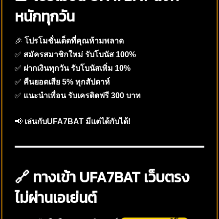
หนักทุกวัน
🎉
โปรโมชั่นเด็ดที่คุณห้ามพลาด
✅
สมัครสมาชิกใหม่ รับโบนัส 100%
✅
ฝากเงินทุกวัน รับโบนัสเพิ่ม 10%
✅
คืนยอดเสีย 5% ทุกสัปดาห์
✅
แนะนำเพื่อน รับเครดิตฟรี 300 บาท
📢
เล่นกับUFA7BAT มีแต่ได้กับได้!
🔗 ทางเข้า UFA7BAT เว็บตรง
ไม่ผ่านเอเย่นต์