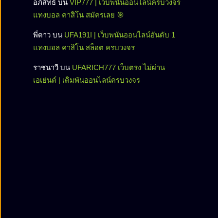
อภิสิทธิ
บน
VIP777 | เว็บพนันออนไลน์ครบวงจร
แทงบอล คาสิโน สมัครเลย 🎯
พี่ดาว
บน
UFA191I | เว็บพนันออนไลน์อันดับ 1
แทงบอล คาสิโน สล็อต ครบวงจร
ราชนาวี
บน
UFARICH777 เว็บตรง ไม่ผ่าน
เอเย่นต์ | เดิมพันออนไลน์ครบวงจร