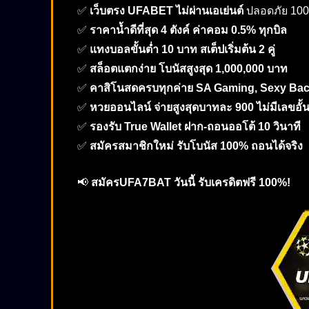
✅
เว็บตรง UFABET ไม่ผ่านเอเย่นต์
ปลอดภัย 10
✅
ราคาน้ำดีที่สุด 4 ตังค์ ค่าคอม 0.5% ทุกบิล
✅
แทงบอลขั้นต่ำ 10 บาท สเต็ปเริ่มต้น 2 คู่
✅
สล็อตแตกง่าย โบนัสสูงสุด 1,000,000 บาท
✅
คาสิโนสดครบทุกค่าย SA Gaming, Sexy Bac
✅
หวยออนไลน์ จ่ายสูงสุดบาทละ 900 ไม่มีเลขอั้
✅
รองรับ True Wallet ฝาก-ถอนออโต้ 10 วินาที
✅
สมัครสมาชิกใหม่ รับโบนัส 100% ถอนได้จริง
📢
สมัครUFA7BAT วันนี้ รับเครดิตฟรี 100%!