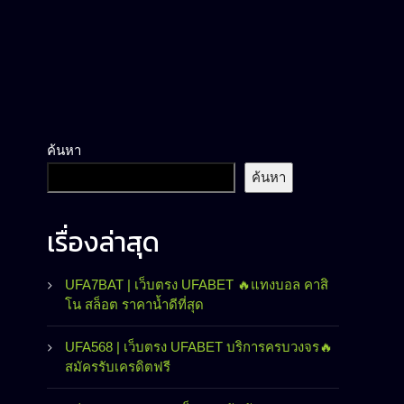
ค้นหา
ค้นหา
เรื่องล่าสุด
UFA7BAT | เว็บตรง UFABET 🔥แทงบอล คาสิ
โน สล็อต ราคาน้ำดีที่สุด
UFA568 | เว็บตรง UFABET บริการครบวงจร🔥
สมัครรับเครดิตฟรี