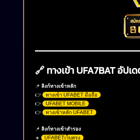
🔗 ทางเข้า UFA7BAT อัปเดต
📌
ลิงก์ทางเข้าหลัก
👉
ทางเข้า UFABET มือถือ
👉
UFABET MOBILE
👉
ทางเข้าหลัก UFABET
📌
ลิงก์ทางเข้าสำรอง
🔹
UFABETเว็บตรง