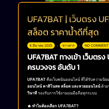
UFA7BAT | เว็บตรง U
สล็อต ราคาน้ำดีที่สุด
6 มีนาคม 2025
ข่าวสาร
NO COMMENT
UFA7BAT ทางเข้า เว็บตรง
ครบวงจร อันดับ 1
UFA7BAT
คือเว็บพนันออนไลน์ ที่ได้รับความนิ
ออนไลน์ คาสิโนสด สล็อต และหวยออนไลน์
ด้วย
วินาที
รองรับการใช้งานบนมือถือทุกระบบ
🔥 ทำไมต้องเลือก UFA7BAT?