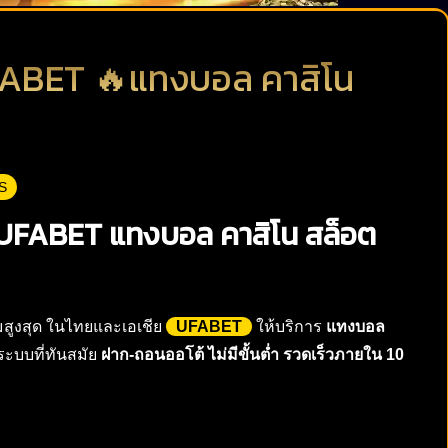
FABET 🔥แทงบอล คาสิโน
S
 UFABET แทงบอล คาสิโน สล็อต
ยมสูงสุด ในไทยและเอเชีย
UFABET
ให้บริการ
แทงบอล
ระบบที่ทันสมัย
ฝาก-ถอนออโต้ ไม่มีขั้นต่ำ รวดเร็วภายใน 10