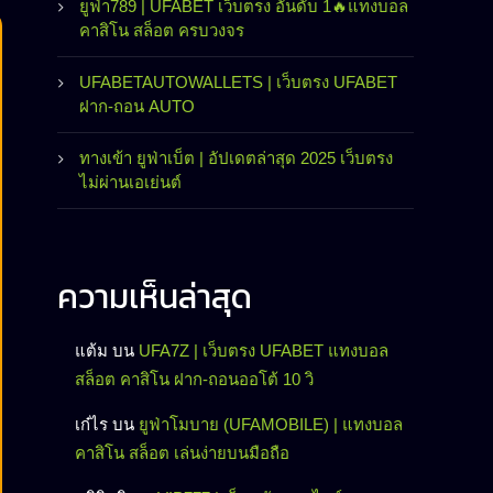
ยูฟ่า789 | UFABET เว็บตรง อันดับ 1🔥แทงบอล
คาสิโน สล็อต ครบวงจร
UFABETAUTOWALLETS | เว็บตรง UFABET
ฝาก-ถอน AUTO
ทางเข้า ยูฟ่าเบ็ต | อัปเดตล่าสุด 2025 เว็บตรง
ไม่ผ่านเอเย่นต์
ความเห็นล่าสุด
แต้ม
บน
UFA7Z | เว็บตรง UFABET แทงบอล
สล็อต คาสิโน ฝาก-ถอนออโต้ 10 วิ
เก๋ไร
บน
ยูฟ่าโมบาย (UFAMOBILE) | แทงบอล
คาสิโน สล็อต เล่นง่ายบนมือถือ