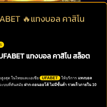
FABET 🔥แทงบอล คาสิโน
S
 UFABET แทงบอล คาสิโน สล็อต
ยมสูงสุด ในไทยและเอเชีย
UFABET
ให้บริการ
แทงบอล
ระบบที่ทันสมัย
ฝาก-ถอนออโต้ ไม่มีขั้นต่ำ รวดเร็วภายใน 10