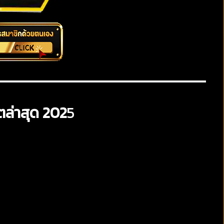
ล่าสุด 202
5