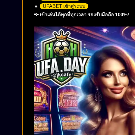
🔹
UFABET เข้าสู่ระบบ
📢
เข้าเล่นได้ทุกที่ทุกเวลา รองรับมือถือ 100%!