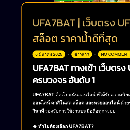
UFA7BAT | เว็บตรง U
สล็อต ราคาน้ำดีที่สุด
6 มีนาคม 2025
ข่าวสาร
NO COMMENT
UFA7BAT ทางเข้า เว็บตรง
ครบวงจร อันดับ 1
UFA7BAT
คือเว็บพนันออนไลน์ ที่ได้รับความนิ
ออนไลน์ คาสิโนสด สล็อต และหวยออนไลน์
ด้วย
วินาที
รองรับการใช้งานบนมือถือทุกระบบ
🔥 ทำไมต้องเลือก UFA7BAT?