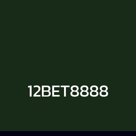
12BET8888