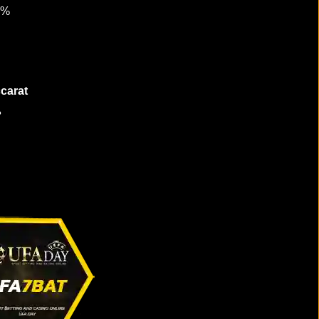
0%
carat
น