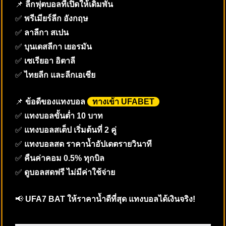
📌
ลีกฟุตบอลที่เปิดให้เดิมพัน
✅
พรีเมียร์ลีก อังกฤษ
✅
ลาลีกา สเปน
✅
บุนเดสลีกา เยอรมัน
✅
เซเรียอา อิตาลี
✅
ไทยลีก และลีกเอเชีย
📌
ข้อดีของแทงบอล
ทางเข้า UFABET
✅
แทงบอลขั้นต่ำ 10 บาท
✅
แทงบอลสเต็ป เริ่มต้นที่ 2 คู่
✅
แทงบอลสด ราคาน้ำอัปเดตรายวินาที
✅
คืนค่าคอม 0.5% ทุกบิล
✅
ดูบอลสดฟรี ไม่มีค่าใช้จ่าย
📢
UFA7 BAT ให้ราคาน้ำดีที่สุด แทงบอลได้เงินจริง!