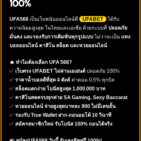
100%
UFA568
เป็นเว็บพนันออนไลน์ที่
UFABET
ได้รับ
ความนิยมสูงสุด ในไทยและเอเชีย ด้วยระบบที่
ปลอดภัย
มั่นคง และรองรับการเดิมพันทุกรูปแบบ
ไม่ว่าจะเป็น
แทง
บอลออนไลน์ คาสิโน สล็อต และหวยออนไลน์
🔥 ทำไมต้องเลือก UFA 568?
✅
เว็บตรง UFABET ไม่ผ่านเอเย่นต์
ปลอดภัย 100%
✅
ราคาน้ำบอลดีที่สุด 4 ตังค์
ค่าคอม 0.5% ทุกบิล
✅
สล็อตแตกง่าย โบนัสสูงสุด 1,000,000 บาท
✅
คาสิโนสดครบทุกค่าย SA Gaming, Sexy Baccarat
✅
หวยออนไลน์ จ่ายสูงสุดบาทละ 900 ไม่มีเลขอั้น
✅
รองรับ True Wallet ฝาก-ถอนออโต้ 10 วินาที
✅
สมัครสมาชิกใหม่ รับโบนัส 100% ถอนได้จริง
📢
สมัครUFA568 วันนี้ รับเครดิตฟรี 100%!