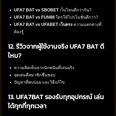
UFA7 BAT vs SBOBET
เว็บไหนดีกว่ากัน?
UFA7 BAT vs FUN88
ใครให้โปรโมชั่นดีกว่า?
UFA7 BAT vs UFABET เว็บตรง
ความแตกต่างที่
ต้องรู้
12. รีวิวจากผู้ใช้งานจริง UFA7 BAT ดี
ไหม?
ความคิดเห็นจากนักพนันที่เล่นจริง
จุดเด่นที่สมาชิกชื่นชอบ
ปัญหาที่พบบ่อย และวิธีแก้ไข
13. UFA7BAT รองรับทุกอุปกรณ์ เล่น
ได้ทุกที่ทุกเวลา