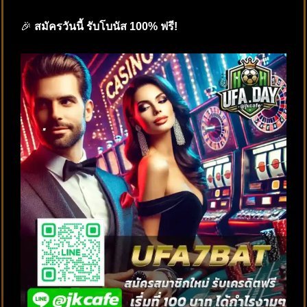
🎉
สมัครวันนี้ รับโบนัส 100% ฟรี!