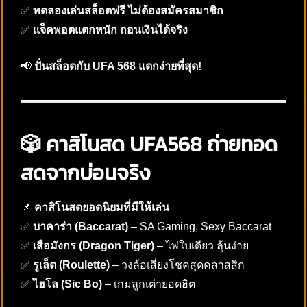
✅
ทดลองเล่นสล็อตฟรี ไม่ต้องสมัครสมาชิก
✅
แจ็คพอตแตกหนัก ถอนเงินได้จริง
📢
ปั่นสล็อตกับ UFA 568 แตกง่ายที่สุด!
🎲 คาสิโนสด UFA568 ถ่ายทอด
สดจากบ่อนจริง
📌
คาสิโนสดยอดนิยมที่มีให้เล่น
✅
บาคาร่า (Baccarat)
– SA Gaming, Sexy Baccarat
✅
เสือมังกร (Dragon Tiger)
– ไพ่ใบเดียว ลุ้นง่าย
✅
รูเล็ต (Roulette)
– วงล้อเสี่ยงโชคสุดคลาสสิก
✅
ไฮโล (Sic Bo)
– เกมลูกเต๋ายอดฮิต