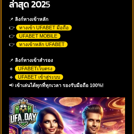
ล่าสุด 202
5
📌
ลิงก์ทางเข้าหลัก
👉
ทางเข้า UFABET มือถือ
👉
UFABET MOBILE
👉
ทางเข้าหลัก UFABET
📌
ลิงก์ทางเข้าสำรอง
🔹
UFABETเว็บตรง
🔹
UFABET เข้าสู่ระบบ
📢
เข้าเล่นได้ทุกที่ทุกเวลา รองรับมือถือ 100%!