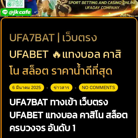
UFA7BAT | เว็บตรง
UFABET 🔥แทงบอล คาสิ
โน สล็อต ราคาน้ำดีที่สุด
6 มีนาคม 2025
ข่าวสาร
NO COMMENTS
UFA7BAT ทางเข้า เว็บตรง
UFABET แทงบอล คาสิโน สล็อต
ครบวงจร อันดับ 1