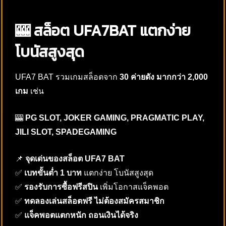
🎰 สล็อต UFA7BAT แตกง่าย
โบนัสสูงสุด
UFA7 BAT รวมเกมสล็อตจาก
30 ค่ายดัง มากกว่า 2,000
เกม
เช่น
🎰
PG SLOT, JOKER GAMING, PRAGMATIC PLAY,
JILI SLOT, SPADEGAMING
📌
จุดเด่นของสล็อต UFA7 BAT
✅
เบทขั้นต่ำ 1 บาท
แตกง่าย โบนัสสูงสุด
✅
รองรับการซื้อฟรีสปิน
เพิ่มโอกาสแจ็คพอต
✅
ทดลองเล่นสล็อตฟรี ไม่ต้องสมัครสมาชิก
✅
แจ็คพอตแตกหนัก ถอนเงินได้จริง