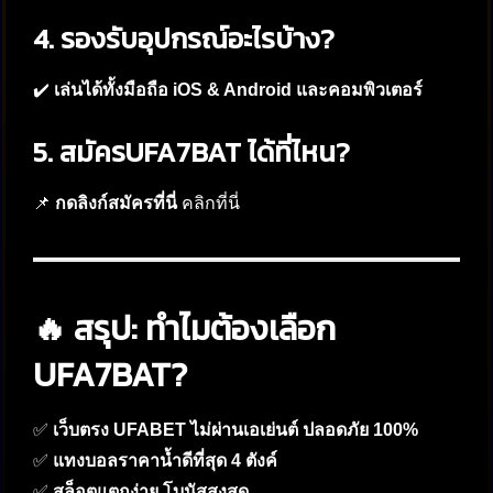
4. รองรับอุปกรณ์อะไรบ้าง?
✔️
เล่นได้ทั้งมือถือ iOS & Android และคอมพิวเตอร์
5. สมัครUFA7BAT ได้ที่ไหน?
📌
กดลิงก์สมัครที่นี่
คลิกที่นี่
🔥 สรุป: ทำไมต้องเลือก
UFA7BAT?
✅
เว็บตรง UFABET ไม่ผ่านเอเย่นต์ ปลอดภัย 100%
✅
แทงบอลราคาน้ำดีที่สุด 4 ตังค์
✅
สล็อตแตกง่าย โบนัสสูงสุด