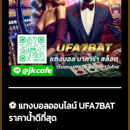
⚽ แทงบอลออนไลน์ UFA7BAT
ราคาน้ำดีที่สุด