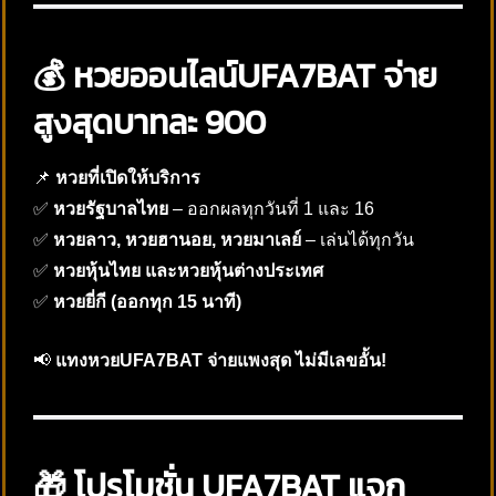
💰 หวยออนไลน์UFA7BAT จ่าย
สูงสุดบาทละ 900
📌
หวยที่เปิดให้บริการ
✅
หวยรัฐบาลไทย
– ออกผลทุกวันที่ 1 และ 16
✅
หวยลาว, หวยฮานอย, หวยมาเลย์
– เล่นได้ทุกวัน
✅
หวยหุ้นไทย และหวยหุ้นต่างประเทศ
✅
หวยยี่กี (ออกทุก 15 นาที)
📢
แทงหวยUFA7BAT จ่ายแพงสุด ไม่มีเลขอั้น!
🎁 โปรโมชั่น UFA7BAT แจก