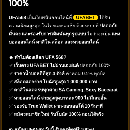
100%
UFA568
เป็นเว็บพนันออนไลน์ที่
UFABET
ได้รับ
ความนิยมสูงสุด ในไทยและเอเชีย ด้วยระบบที่
ปลอดภัย
มั่นคง และรองรับการเดิมพันทุกรูปแบบ
ไม่ว่าจะเป็น
แทง
บอลออนไลน์ คาสิโน สล็อต และหวยออนไลน์
🔥 ทำไมต้องเลือก UFA 568?
✅
เว็บตรง UFABET ไม่ผ่านเอเย่นต์
ปลอดภัย 100%
✅
ราคาน้ำบอลดีที่สุด 4 ตังค์
ค่าคอม 0.5% ทุกบิล
✅
สล็อตแตกง่าย โบนัสสูงสุด 1,000,000 บาท
✅
คาสิโนสดครบทุกค่าย SA Gaming, Sexy Baccarat
✅
หวยออนไลน์ จ่ายสูงสุดบาทละ 900 ไม่มีเลขอั้น
✅
รองรับ True Wallet ฝาก-ถอนออโต้ 10 วินาที
✅
สมัครสมาชิกใหม่ รับโบนัส 100% ถอนได้จริง
📢
สมัครUFA568 วันนี้ รับเครดิตฟรี 100%!