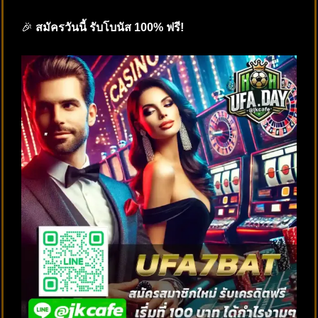
🎉
สมัครวันนี้ รับโบนัส 100% ฟรี!