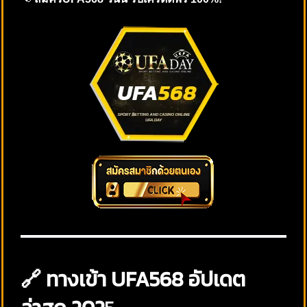
🔗 ทางเข้า UFA568 อัปเดต