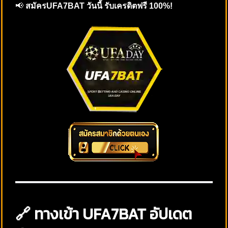
📢
สมัครUFA7BAT วันนี้ รับเครดิตฟรี 100%!
🔗 ทางเข้า UFA7BAT อัปเดต