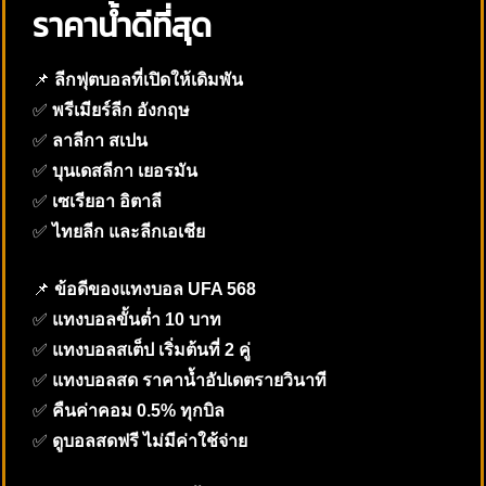
ราคาน้ำดีที่สุด
📌
ลีกฟุตบอลที่เปิดให้เดิมพัน
✅
พรีเมียร์ลีก อังกฤษ
✅
ลาลีกา สเปน
✅
บุนเดสลีกา เยอรมัน
✅
เซเรียอา อิตาลี
✅
ไทยลีก และลีกเอเชีย
📌
ข้อดีของแทงบอล UFA 568
✅
แทงบอลขั้นต่ำ 10 บาท
✅
แทงบอลสเต็ป เริ่มต้นที่ 2 คู่
✅
แทงบอลสด ราคาน้ำอัปเดตรายวินาที
✅
คืนค่าคอม 0.5% ทุกบิล
✅
ดูบอลสดฟรี ไม่มีค่าใช้จ่าย