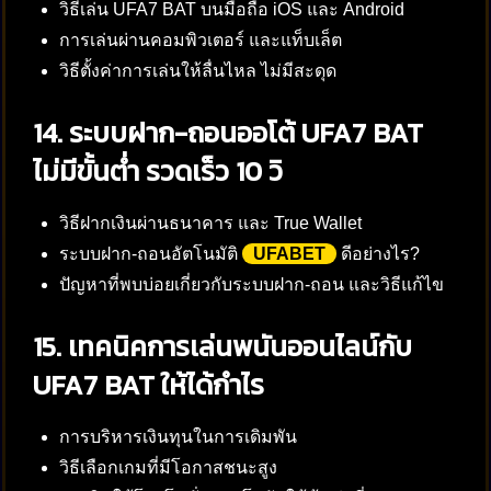
วิธีเล่น UFA7 BAT บนมือถือ iOS และ Android
การเล่นผ่านคอมพิวเตอร์ และแท็บเล็ต
วิธีตั้งค่าการเล่นให้ลื่นไหล ไม่มีสะดุด
14. ระบบฝาก-ถอนออโต้ UFA7 BAT
ไม่มีขั้นต่ำ รวดเร็ว 10 วิ
วิธีฝากเงินผ่านธนาคาร และ True Wallet
ระบบฝาก-ถอนอัตโนมัติ
UFABET
ดีอย่างไร?
ปัญหาที่พบบ่อยเกี่ยวกับระบบฝาก-ถอน และวิธีแก้ไข
15. เทคนิคการเล่นพนันออนไลน์กับ
UFA7 BAT ให้ได้กำไร
การบริหารเงินทุนในการเดิมพัน
วิธีเลือกเกมที่มีโอกาสชนะสูง