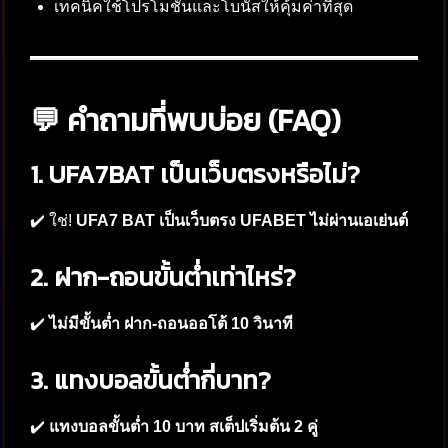
เทคนิคใช้โปรโมชั่นและโบนัสให้คุ้มค่าที่สุด
💬 คำถามที่พบบ่อย (FAQ)
1. UFA7BAT เป็นเว็บตรงหรือไม่?
✔️ ใช่!
UFA7 BAT เป็นเว็บตรง UFABET ไม่ผ่านเอเย่นต์
2. ฝาก-ถอนขั้นต่ำเท่าไหร่?
✔️
ไม่มีขั้นต่ำ ฝาก-ถอนออโต้ 10 วินาที
3. แทงบอลขั้นต่ำกี่บาท?
✔️
แทงบอลขั้นต่ำ 10 บาท สเต็ปเริ่มต้น 2 คู่