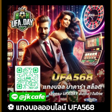
⚽ แทงบอลออนไลน์ UFA568