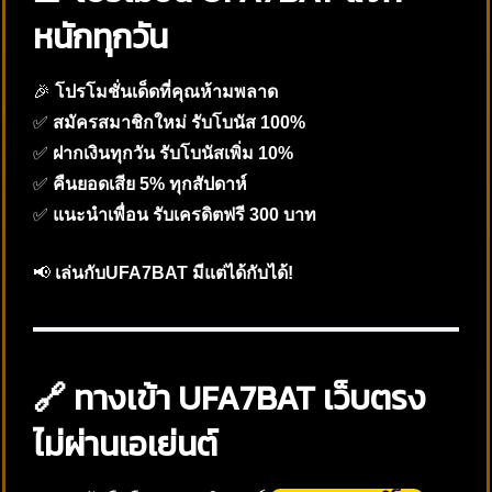
หนักทุกวัน
🎉
โปรโมชั่นเด็ดที่คุณห้ามพลาด
✅
สมัครสมาชิกใหม่ รับโบนัส 100%
✅
ฝากเงินทุกวัน รับโบนัสเพิ่ม 10%
✅
คืนยอดเสีย 5% ทุกสัปดาห์
✅
แนะนำเพื่อน รับเครดิตฟรี 300 บาท
📢
เล่นกับUFA7BAT มีแต่ได้กับได้!
🔗 ทางเข้า UFA7BAT เว็บตรง
ไม่ผ่านเอเย่นต์