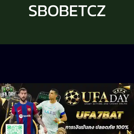
SBOBETCZ