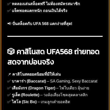
✅
ทดลองเล่นสล็อตฟรี ไม่ต้องสมัครสมาชิก
✅
แจ็คพอตแตกหนัก ถอนเงินได้จริง
📢
ปั่นสล็อตกับ UFA 568 แตกง่ายที่สุด!
🎲 คาสิโนสด UFA568 ถ่ายทอด
สดจากบ่อนจริง
📌
คาสิโนสดยอดนิยมที่มีให้เล่น
✅
บาคาร่า (Baccarat)
– SA Gaming, Sexy Baccarat
✅
เสือมังกร (Dragon Tiger)
– ไพ่ใบเดียว ลุ้นง่าย
✅
รูเล็ต (Roulette)
– วงล้อเสี่ยงโชคสุดคลาสสิก
✅
ไฮโล (Sic Bo)
– เกมลูกเต๋ายอดฮิต