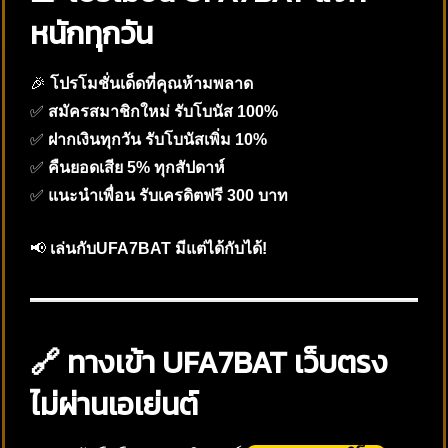
หนักทุกวัน
🎉
โปรโมชั่นเด็ดที่คุณห้ามพลาด
✅
สมัครสมาชิกใหม่ รับโบนัส 100%
✅
ฝากเงินทุกวัน รับโบนัสเพิ่ม 10%
✅
คืนยอดเสีย 5% ทุกสัปดาห์
✅
แนะนำเพื่อน รับเครดิตฟรี 300 บาท
📢
เล่นกับUFA7BAT มีแต่ได้กับได้!
🔗 ทางเข้า UFA7BAT เว็บตรง
ไม่ผ่านเอเย่นต์