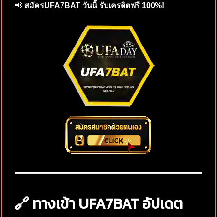
📢
สมัครUFA7BAT วันนี้ รับเครดิตฟรี 100%!
🔗 ทางเข้า UFA7BAT อัปเดต