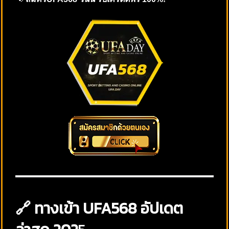
🔗 ทางเข้า UFA568 อัปเดต