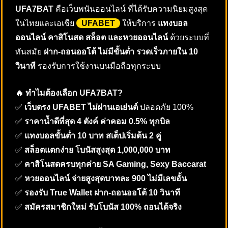
UFA7BAT
คือเว็บพนันออนไลน์ ที่ได้รับความนิยมสูงสุด
ในไทยและเอเชีย
UFABET
ให้บริการ
แทงบอล
ออนไลน์ คาสิโนสด สล็อต และหวยออนไลน์
ด้วยระบบที่
ทันสมัย
ฝาก-ถอนออโต้ ไม่มีขั้นต่ำ รวดเร็วภายใน 10
วินาที
รองรับการใช้งานบนมือถือทุกระบบ
🔥 ทำไมต้องเลือก UFA7BAT?
✅
เว็บตรง UFABET ไม่ผ่านเอเย่นต์
ปลอดภัย 100%
✅
ราคาน้ำดีที่สุด 4 ตังค์ ค่าคอม 0.5% ทุกบิล
✅
แทงบอลขั้นต่ำ 10 บาท สเต็ปเริ่มต้น 2 คู่
✅
สล็อตแตกง่าย โบนัสสูงสุด 1,000,000 บาท
✅
คาสิโนสดครบทุกค่าย SA Gaming, Sexy Baccarat
✅
หวยออนไลน์ จ่ายสูงสุดบาทละ 900 ไม่มีเลขอั้น
✅
รองรับ True Wallet ฝาก-ถอนออโต้ 10 วินาที
✅
สมัครสมาชิกใหม่ รับโบนัส 100% ถอนได้จริง