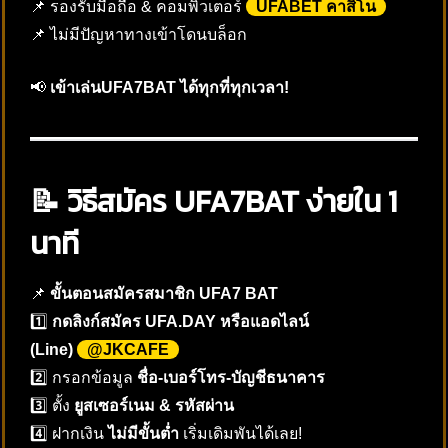
📌 รองรับมือถือ & คอมพิวเตอร์
UFABET คาสิโน
📌 ไม่มีปัญหาทางเข้าโดนบล็อก
📢
เข้าเล่นUFA7BAT ได้ทุกที่ทุกเวลา!
📝 วิธีสมัคร UFA7BAT ง่ายใน 1
นาที
📌
ขั้นตอนสมัครสมาชิก UFA7 BAT
1️⃣
กดลิงก์สมัคร
UFA.DAY หรือแอดไลน์
(Line)
@JKCAFE
2️⃣ กรอกข้อมูล
ชื่อ-เบอร์โทร-บัญชีธนาคาร
3️⃣ ตั้ง
ยูสเซอร์เนม & รหัสผ่าน
4️⃣ ฝากเงิน
ไม่มีขั้นต่ำ
เริ่มเดิมพันได้เลย!