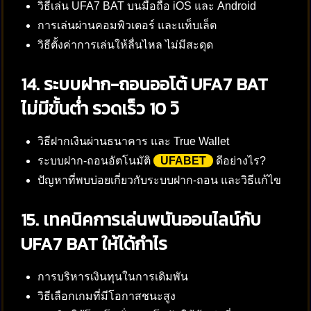
วิธีเล่น UFA7 BAT บนมือถือ iOS และ Android
การเล่นผ่านคอมพิวเตอร์ และแท็บเล็ต
วิธีตั้งค่าการเล่นให้ลื่นไหล ไม่มีสะดุด
14. ระบบฝาก-ถอนออโต้ UFA7 BAT
ไม่มีขั้นต่ำ รวดเร็ว 10 วิ
วิธีฝากเงินผ่านธนาคาร และ True Wallet
ระบบฝาก-ถอนอัตโนมัติ
UFABET
ดีอย่างไร?
ปัญหาที่พบบ่อยเกี่ยวกับระบบฝาก-ถอน และวิธีแก้ไข
15. เทคนิคการเล่นพนันออนไลน์กับ
UFA7 BAT ให้ได้กำไร
การบริหารเงินทุนในการเดิมพัน
วิธีเลือกเกมที่มีโอกาสชนะสูง