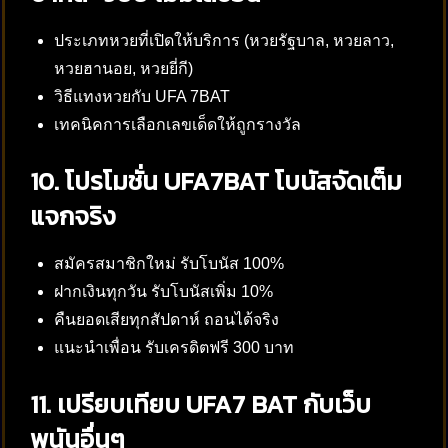
ประเภทหวยที่เปิดให้บริการ (หวยรัฐบาล, หวยลาว,
หวยฮานอย, หวยยี่กี)
วิธีแทงหวยกับ UFA 7BAT
เทคนิคการเลือกเลขเด็ดให้ถูกรางวัล
10. โปรโมชั่น UFA7BAT โบนัสจัดเต็ม
แจกจริง
สมัครสมาชิกใหม่ รับโบนัส 100%
ฝากเงินทุกวัน รับโบนัสเพิ่ม 10%
คืนยอดเสียทุกสัปดาห์ ถอนได้จริง
แนะนำเพื่อน รับเครดิตฟรี 300 บาท
11. เปรียบเทียบ UFA7 BAT กับเว็บ
พนันอื่นๆ