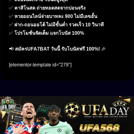
✅
คาสิโนสด ถ่ายทอดสดจากบ่อนจริง
✅
หวยออนไลน์จ่ายบาทละ 900 ไม่มีเลขอั้น
✅
ฝาก-ถอนออโต้ ไม่มีขั้นต่ำ รวดเร็ว 10 วินาที
✅
โปรโมชั่นจัดเต็ม แจกโบนัส 100%
📢
สมัครUFA7BAT วันนี้ รับโบนัสฟรี 100%!
🎉
[elementor-template id=”279″]