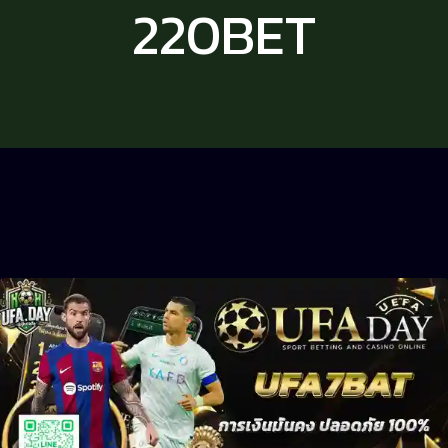
220BET