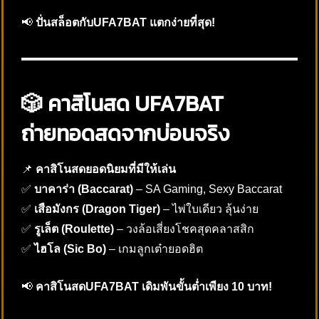
📢
ปั่นสล็อตกับUFA7BAT แตกง่ายที่สุด!
🎲 คาสิโนสด UFA7BAT
ถ่ายทอดสดจากบ่อนจริง
📌
คาสิโนสดยอดนิยมที่มีให้เล่น
✅
บาคาร่า (Baccarat)
– SA Gaming, Sexy Baccarat
✅
เสือมังกร (Dragon Tiger)
– ไพ่ใบเดียว ลุ้นง่าย
✅
รูเล็ต (Roulette)
– วงล้อเสี่ยงโชคสุดคลาสสิก
✅
ไฮโล (Sic Bo)
– เกมลูกเต๋ายอดฮิต
📢
คาสิโนสดUFA7BAT เดิมพันขั้นต่ำเพียง 10 บาท!