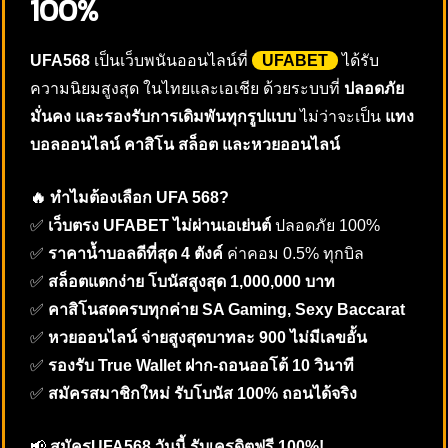
100%
UFA568
เป็นเว็บพนันออนไลน์ที่
UFABET
ได้รับ
ความนิยมสูงสุด ในไทยและเอเชีย ด้วยระบบที่
ปลอดภัย
มั่นคง และรองรับการเดิมพันทุกรูปแบบ
ไม่ว่าจะเป็น
แทง
บอลออนไลน์ คาสิโน สล็อต และหวยออนไลน์
🔥 ทำไมต้องเลือก UFA 568?
✅
เว็บตรง UFABET ไม่ผ่านเอเย่นต์
ปลอดภัย 100%
✅
ราคาน้ำบอลดีที่สุด 4 ตังค์
ค่าคอม 0.5% ทุกบิล
✅
สล็อตแตกง่าย โบนัสสูงสุด 1,000,000 บาท
✅
คาสิโนสดครบทุกค่าย SA Gaming, Sexy Baccarat
✅
หวยออนไลน์ จ่ายสูงสุดบาทละ 900 ไม่มีเลขอั้น
✅
รองรับ True Wallet ฝาก-ถอนออโต้ 10 วินาที
✅
สมัครสมาชิกใหม่ รับโบนัส 100% ถอนได้จริง
📢
สมัครUFA568 วันนี้ รับเครดิตฟรี 100%!