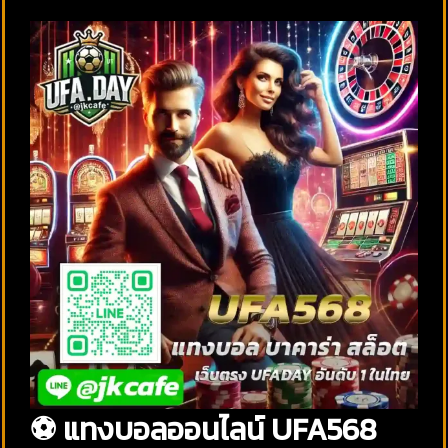
⚽ แทงบอลออนไลน์ UFA568