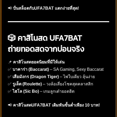
📢
ปั่นสล็อตกับUFA7BAT แตกง่ายที่สุด!
🎲 คาสิโนสด UFA7BAT
ถ่ายทอดสดจากบ่อนจริง
📌
คาสิโนสดยอดนิยมที่มีให้เล่น
✅
บาคาร่า (Baccarat)
– SA Gaming, Sexy Baccarat
✅
เสือมังกร (Dragon Tiger)
– ไพ่ใบเดียว ลุ้นง่าย
✅
รูเล็ต (Roulette)
– วงล้อเสี่ยงโชคสุดคลาสสิก
✅
ไฮโล (Sic Bo)
– เกมลูกเต๋ายอดฮิต
📢
คาสิโนสดUFA7BAT เดิมพันขั้นต่ำเพียง 10 บาท!