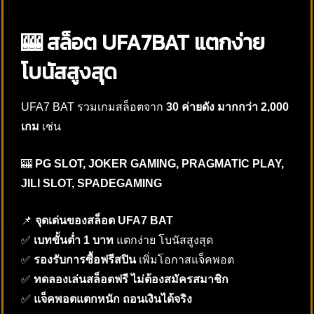
🎰 สล็อต UFA7BAT แตกง่าย
โบนัสสูงสุด
UFA7 BAT รวมเกมสล็อตจาก
30 ค่ายดัง มากกว่า 2,000
เกม
เช่น
🎰
PG SLOT, JOKER GAMING, PRAGMATIC PLAY,
JILI SLOT, SPADEGAMING
📌
จุดเด่นของสล็อต UFA7 BAT
✅
เบทขั้นต่ำ 1 บาท
แตกง่าย โบนัสสูงสุด
✅
รองรับการซื้อฟรีสปิน
เพิ่มโอกาสแจ็คพอต
✅
ทดลองเล่นสล็อตฟรี ไม่ต้องสมัครสมาชิก
✅
แจ็คพอตแตกหนัก ถอนเงินได้จริง