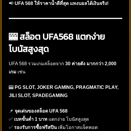
📢
UFA 568 ให้ราคาน้ำดีที่สุด แทงบอลได้เงินจริง!
🎰 สล็อต UFA568 แตกง่าย
โบนัสสูงสุด
UFA 568 รวมเกมสล็อตจาก
30 ค่ายดัง มากกว่า 2,000
เกม
เช่น
🎰
PG SLOT, JOKER GAMING, PRAGMATIC PLAY,
JILI SLOT, SPADEGAMING
📌
จุดเด่นของสล็อต UFA 568
✅
เบทขั้นต่ำ 1 บาท
แตกง่าย โบนัสสูงสุด
✅
รองรับการซื้อฟรีสปิน
เพิ่มโอกาสแจ็คพอต