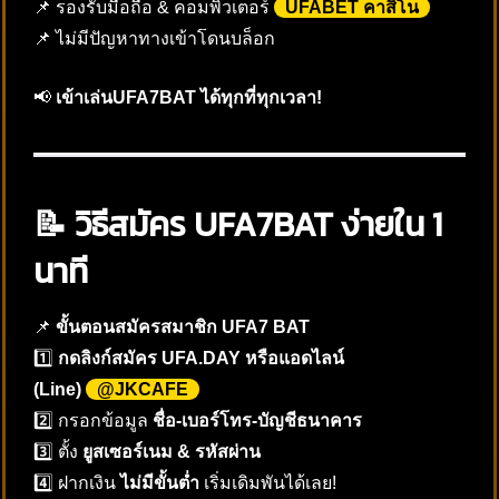
📌 รองรับมือถือ & คอมพิวเตอร์
UFABET คาสิโน
📌 ไม่มีปัญหาทางเข้าโดนบล็อก
📢
เข้าเล่นUFA7BAT ได้ทุกที่ทุกเวลา!
📝 วิธีสมัคร UFA7BAT ง่ายใน 1
นาที
📌
ขั้นตอนสมัครสมาชิก UFA7 BAT
1️⃣
กดลิงก์สมัคร
UFA.DAY หรือแอดไลน์
(Line)
@JKCAFE
2️⃣ กรอกข้อมูล
ชื่อ-เบอร์โทร-บัญชีธนาคาร
3️⃣ ตั้ง
ยูสเซอร์เนม & รหัสผ่าน
4️⃣ ฝากเงิน
ไม่มีขั้นต่ำ
เริ่มเดิมพันได้เลย!