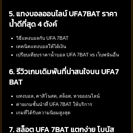
5. แทงบอลออนไลน์ UFA7BAT ราคา
น้ำดีที่สุด 4 ตังค์
วิธีแทงบอลกับ UFA 7BAT
เทคนิคแทงบอลให้ได้เงิน
เปรียบเทียบราคาน้ำบอล UFA 7BAT vs เว็บพนันอื่น
6. รีวิวเกมเดิมพันที่น่าสนใจบน UFA7
BAT
แทงบอล, คาสิโนสด, สล็อต, หวยออนไลน์
ค่ายเกมชั้นนำที่ UFA 7BAT ให้บริการ
เกมที่ได้รับความนิยมสูงสุด
7. สล็อต UFA 7BAT แตกง่าย โบนัส