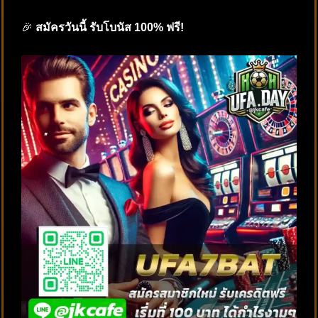
🎉
สมัครวันนี้ รับโบนัส 100% ฟรี!