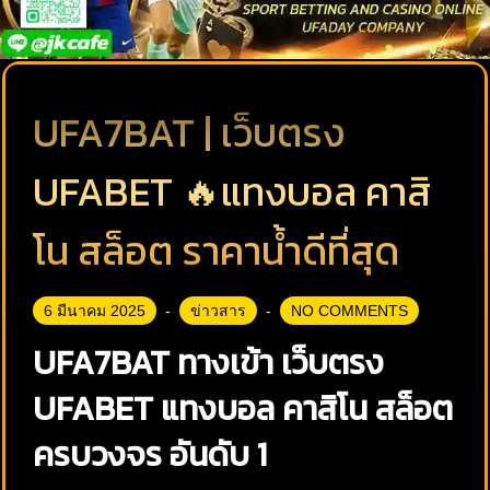
UFA7BAT | เว็บตรง
UFABET 🔥แทงบอล คาสิ
โน สล็อต ราคาน้ำดีที่สุด
6 มีนาคม 2025
ข่าวสาร
NO COMMENTS
UFA7BAT ทางเข้า เว็บตรง
UFABET แทงบอล คาสิโน สล็อต
ครบวงจร อันดับ 1