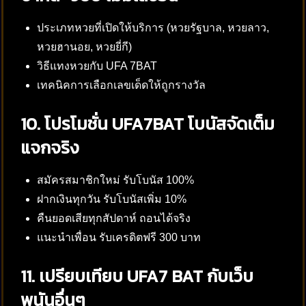
ประเภทหวยที่เปิดให้บริการ (หวยรัฐบาล, หวยลาว,
หวยฮานอย, หวยยี่กี)
วิธีแทงหวยกับ UFA 7BAT
เทคนิคการเลือกเลขเด็ดให้ถูกรางวัล
10. โปรโมชั่น UFA7BAT โบนัสจัดเต็ม
แจกจริง
สมัครสมาชิกใหม่ รับโบนัส 100%
ฝากเงินทุกวัน รับโบนัสเพิ่ม 10%
คืนยอดเสียทุกสัปดาห์ ถอนได้จริง
แนะนำเพื่อน รับเครดิตฟรี 300 บาท
11. เปรียบเทียบ UFA7 BAT กับเว็บ
พนันอื่นๆ