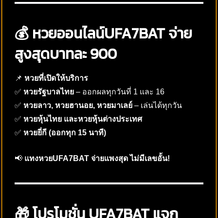
💰 หวยออนไลน์UFA7BAT จ่าย
สูงสุดบาทละ 900
📌
หวยที่เปิดให้บริการ
✅
หวยรัฐบาลไทย
– ออกผลทุกวันที่ 1 และ 16
✅
หวยลาว, หวยฮานอย, หวยมาเลย์
– เล่นได้ทุกวัน
✅
หวยหุ้นไทย และหวยหุ้นต่างประเทศ
✅
หวยยี่กี (ออกทุก 15 นาที)
📢
แทงหวยUFA7BAT จ่ายแพงสุด ไม่มีเลขอั้น!
🎁 โปรโมชั่น UFA7BAT แจก