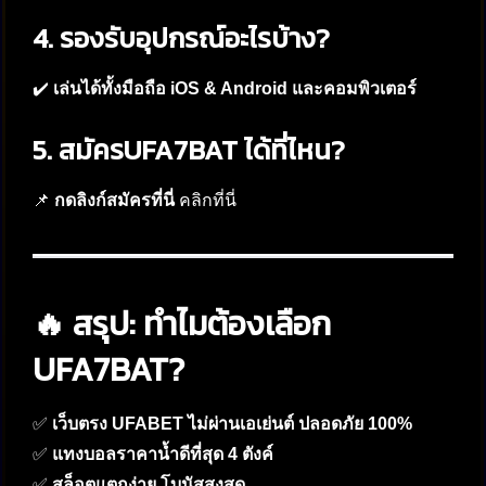
4. รองรับอุปกรณ์อะไรบ้าง?
✔️
เล่นได้ทั้งมือถือ iOS & Android และคอมพิวเตอร์
5. สมัครUFA7BAT ได้ที่ไหน?
📌
กดลิงก์สมัครที่นี่
คลิกที่นี่
🔥 สรุป: ทำไมต้องเลือก
UFA7BAT?
✅
เว็บตรง UFABET ไม่ผ่านเอเย่นต์ ปลอดภัย 100%
✅
แทงบอลราคาน้ำดีที่สุด 4 ตังค์
✅
สล็อตแตกง่าย โบนัสสูงสุด