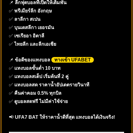
📌
ลีกฟุตบอลที่เปิดให้เดิมพัน
✅
พรีเมียร์ลีก อังกฤษ
✅
ลาลีกา สเปน
✅
บุนเดสลีกา เยอรมัน
✅
เซเรียอา อิตาลี
✅
ไทยลีก และลีกเอเชีย
📌
ข้อดีของแทงบอล
ทางเข้า UFABET
✅
แทงบอลขั้นต่ำ 10 บาท
✅
แทงบอลสเต็ป เริ่มต้นที่ 2 คู่
✅
แทงบอลสด ราคาน้ำอัปเดตรายวินาที
✅
คืนค่าคอม 0.5% ทุกบิล
✅
ดูบอลสดฟรี ไม่มีค่าใช้จ่าย
📢
UFA7 BAT ให้ราคาน้ำดีที่สุด แทงบอลได้เงินจริง!