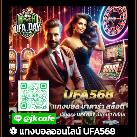
⚽ แทงบอลออนไลน์ UFA568