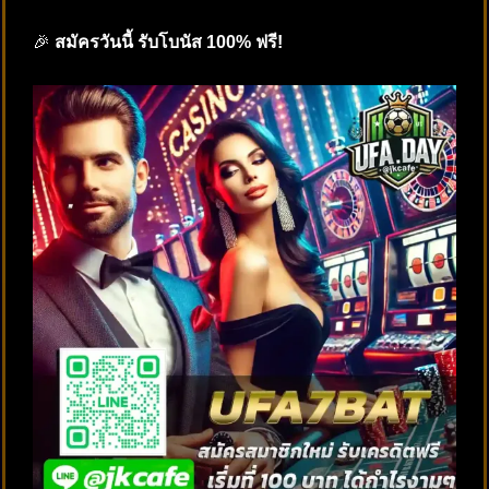
🎉
สมัครวันนี้ รับโบนัส 100% ฟรี!