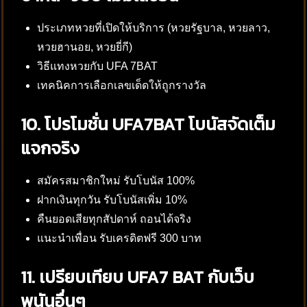
ประเภทหวยที่เปิดให้บริการ (หวยรัฐบาล, หวยลาว,
หวยฮานอย, หวยยี่กี)
วิธีแทงหวยกับ UFA 7BAT
เทคนิคการเลือกเลขเด็ดให้ถูกรางวัล
10. โปรโมชั่น UFA7BAT โบนัสจัดเต็ม
แจกจริง
สมัครสมาชิกใหม่ รับโบนัส 100%
ฝากเงินทุกวัน รับโบนัสเพิ่ม 10%
คืนยอดเสียทุกสัปดาห์ ถอนได้จริง
แนะนำเพื่อน รับเครดิตฟรี 300 บาท
11. เปรียบเทียบ UFA7 BAT กับเว็บ
พนันอื่นๆ