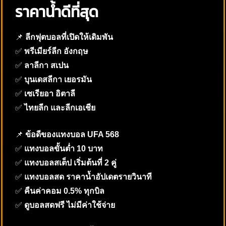
ราคาน้ำดีที่สุด
📌
ลีกฟุตบอลที่เปิดให้เดิมพัน
✅
พรีเมียร์ลีก อังกฤษ
✅
ลาลีกา สเปน
✅
บุนเดสลีกา เยอรมัน
✅
เซเรียอา อิตาลี
✅
ไทยลีก และลีกเอเชีย
📌
ข้อดีของแทงบอล UFA 568
✅
แทงบอลขั้นต่ำ 10 บาท
✅
แทงบอลสเต็ป เริ่มต้นที่ 2 คู่
✅
แทงบอลสด ราคาน้ำอัปเดตรายวินาที
✅
คืนค่าคอม 0.5% ทุกบิล
✅
ดูบอลสดฟรี ไม่มีค่าใช้จ่าย