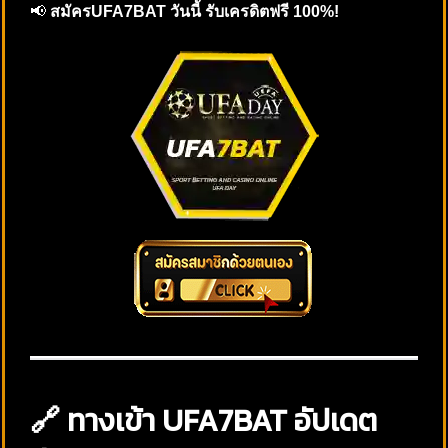
📢
สมัครUFA7BAT วันนี้ รับเครดิตฟรี 100%!
🔗 ทางเข้า UFA7BAT อัปเดต