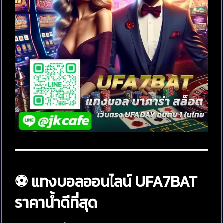
⚽ แทงบอลออนไลน์ UFA7BAT
ราคาน้ำดีที่สุด