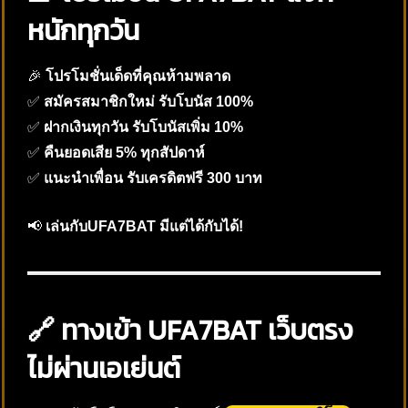
หนักทุกวัน
🎉
โปรโมชั่นเด็ดที่คุณห้ามพลาด
✅
สมัครสมาชิกใหม่ รับโบนัส 100%
✅
ฝากเงินทุกวัน รับโบนัสเพิ่ม 10%
✅
คืนยอดเสีย 5% ทุกสัปดาห์
✅
แนะนำเพื่อน รับเครดิตฟรี 300 บาท
📢
เล่นกับUFA7BAT มีแต่ได้กับได้!
🔗 ทางเข้า UFA7BAT เว็บตรง
ไม่ผ่านเอเย่นต์