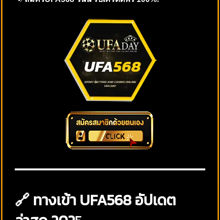
🔗 ทางเข้า UFA568 อัปเดต