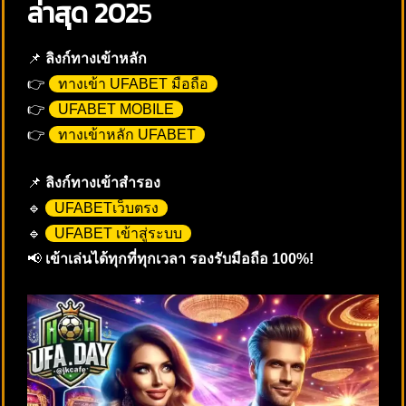
ล่าสุด 202
5
📌
ลิงก์ทางเข้าหลัก
👉
ทางเข้า UFABET มือถือ
👉
UFABET MOBILE
👉
ทางเข้าหลัก UFABET
📌
ลิงก์ทางเข้าสำรอง
🔹
UFABETเว็บตรง
🔹
UFABET เข้าสู่ระบบ
📢
เข้าเล่นได้ทุกที่ทุกเวลา รองรับมือถือ 100%!