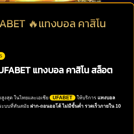
FABET 🔥แทงบอล คาสิโน
S
 UFABET แทงบอล คาสิโน สล็อต
ยมสูงสุด ในไทยและเอเชีย
UFABET
ให้บริการ
แทงบอล
ระบบที่ทันสมัย
ฝาก-ถอนออโต้ ไม่มีขั้นต่ำ รวดเร็วภายใน 10