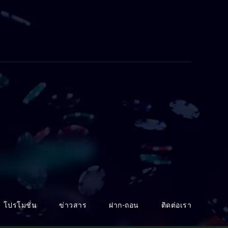
โปรโมชั่น
ข่าวสาร
ฝาก-ถอน
ติดต่อเรา