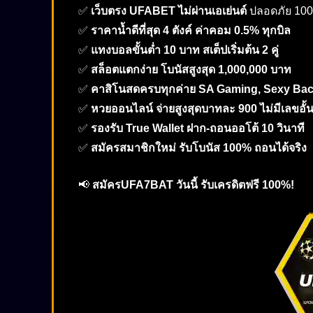
✅
เว็บตรง UFABET ไม่ผ่านเอเย่นต์
ปลอดภัย 10
✅
ราคาน้ำดีที่สุด 4 ตังค์ ค่าคอม 0.5% ทุกบิล
✅
แทงบอลขั้นต่ำ 10 บาท สเต็ปเริ่มต้น 2 คู่
✅
สล็อตแตกง่าย โบนัสสูงสุด 1,000,000 บาท
✅
คาสิโนสดครบทุกค่าย SA Gaming, Sexy Bac
✅
หวยออนไลน์ จ่ายสูงสุดบาทละ 900 ไม่มีเลขอั้
✅
รองรับ True Wallet ฝาก-ถอนออโต้ 10 วินาที
✅
สมัครสมาชิกใหม่ รับโบนัส 100% ถอนได้จริง
📢
สมัครUFA7BAT วันนี้ รับเครดิตฟรี 100%!