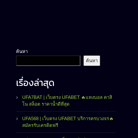
ค้นหา
ค้นหา
เรื่องล่าสุด
UFA7BAT | เว็บตรง UFABET 🔥แทงบอล คาสิ
โน สล็อต ราคาน้ำดีที่สุด
UFA568 | เว็บตรง UFABET บริการครบวงจร🔥
สมัครรับเครดิตฟรี