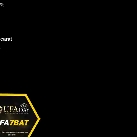
0%
carat
น