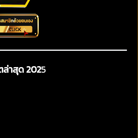
ล่าสุด 202
5