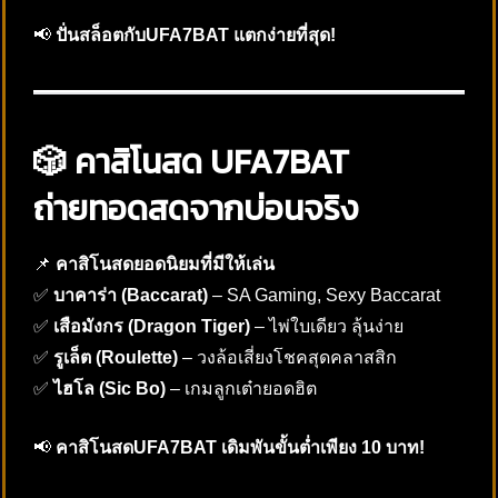
📢
ปั่นสล็อตกับUFA7BAT แตกง่ายที่สุด!
🎲 คาสิโนสด UFA7BAT
ถ่ายทอดสดจากบ่อนจริง
📌
คาสิโนสดยอดนิยมที่มีให้เล่น
✅
บาคาร่า (Baccarat)
– SA Gaming, Sexy Baccarat
✅
เสือมังกร (Dragon Tiger)
– ไพ่ใบเดียว ลุ้นง่าย
✅
รูเล็ต (Roulette)
– วงล้อเสี่ยงโชคสุดคลาสสิก
✅
ไฮโล (Sic Bo)
– เกมลูกเต๋ายอดฮิต
📢
คาสิโนสดUFA7BAT เดิมพันขั้นต่ำเพียง 10 บาท!