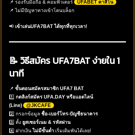
📌 รองรับมือถือ & คอมพิวเตอร์
UFABET คาสิโน
📌 ไม่มีปัญหาทางเข้าโดนบล็อก
📢
เข้าเล่นUFA7BAT ได้ทุกที่ทุกเวลา!
📝 วิธีสมัคร UFA7BAT ง่ายใน 1
นาที
📌
ขั้นตอนสมัครสมาชิก UFA7 BAT
1️⃣
กดลิงก์สมัคร
UFA.DAY หรือแอดไลน์
(Line)
@JKCAFE
2️⃣ กรอกข้อมูล
ชื่อ-เบอร์โทร-บัญชีธนาคาร
3️⃣ ตั้ง
ยูสเซอร์เนม & รหัสผ่าน
4️⃣ ฝากเงิน
ไม่มีขั้นต่ำ
เริ่มเดิมพันได้เลย!