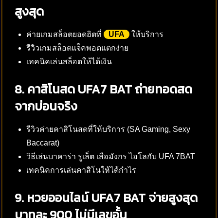
สูงสุด
ค่ายเกมสล็อตยอดฮิตที่
UFA
ให้บริการ
รีวิวเกมสล็อตแจ็คพอตแตกง่าย
เทคนิคเล่นสล็อตให้ได้เงิน
8. คาสิโนสด UFA7
BAT ถ่ายทอดสด
จากบ่อนจริง
รีวิวค่ายคาสิโนสดที่ให้บริการ (SA Gaming, Sexy
Baccarat)
วิธีเล่นบาคาร่า รูเล็ต เสือมังกร ไฮโลกับ UFA 7BAT
เทคนิคการเล่นคาสิโนให้ได้กำไร
9. หวยออนไลน์ UFA7
BAT จ่ายสูงสุด
บาทละ 900 ไม่มีเลขอั้น