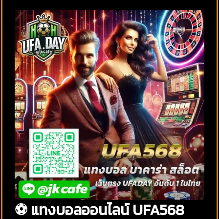
⚽ แทงบอลออนไลน์ UFA568