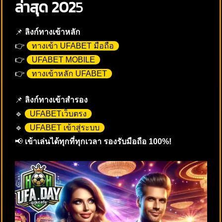
ล่าสุด 202
5
📌
ลิงก์ทางเข้าหลัก
👉
ทางเข้า UFABET มือถือ
👉
UFABET MOBILE
👉
ทางเข้าหลัก UFABET
📌
ลิงก์ทางเข้าสำรอง
🔹
UFABETเว็บตรง
🔹
UFABET เข้าสู่ระบบ
📢
เข้าเล่นได้ทุกที่ทุกเวลา รองรับมือถือ 100%!