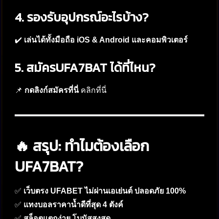
4. รองรับอุปกรณ์อะไรบ้าง?
✔️
เล่นได้ทั้งมือถือ iOS & Android และคอมพิวเตอร์
5. สมัครUFA7BAT ได้ที่ไหน?
📌
กดลิงก์สมัครที่นี่
คลิกที่นี่
🔥 สรุป: ทำไมต้องเลือก
UFA7BAT?
✅
เว็บตรง UFABET ไม่ผ่านเอเย่นต์ ปลอดภัย 100%
✅
แทงบอลราคาน้ำดีที่สุด 4 ตังค์
✅
สล็อตแตกง่าย โบนัสสูงสุด