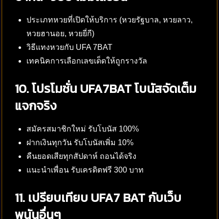
ประเภทหวยที่เปิดให้บริการ (หวยรัฐบาล, หวยลาว,
หวยฮานอย, หวยยี่กี)
วิธีแทงหวยกับ UFA 7BAT
เทคนิคการเลือกเลขเด็ดให้ถูกรางวัล
10. โปรโมชั่น UFA7BAT โบนัสจัดเต็ม
แจกจริง
สมัครสมาชิกใหม่ รับโบนัส 100%
ฝากเงินทุกวัน รับโบนัสเพิ่ม 10%
คืนยอดเสียทุกสัปดาห์ ถอนได้จริง
แนะนำเพื่อน รับเครดิตฟรี 300 บาท
11. เปรียบเทียบ UFA7 BAT กับเว็บ
พนันอื่นๆ