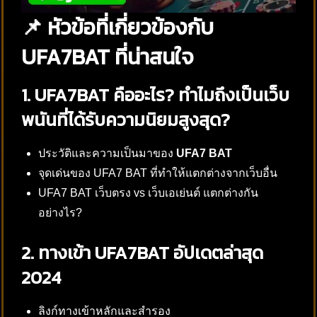
📌 หัวข้อที่เกี่ยวข้องกับ
UFA7BAT ที่น่าสนใจ
1. UFA7BAT คืออะไร? ทำไมถึงเป็นเว็บ
พนันที่ได้รับความนิยมสูงสุด?
ประวัติและความเป็นมาของ
UFA7 BAT
จุดเด่นของ UFA7 BAT ที่ทำให้แตกต่างจากเว็บอื่น
UFA7 BAT เว็บตรง vs เว็บเอเย่นต์ แตกต่างกัน
อย่างไร?
2. ทางเข้า UFA7BAT อัปเดตล่าสุด
2024
ลิงก์ทางเข้าหลักและสำรอง