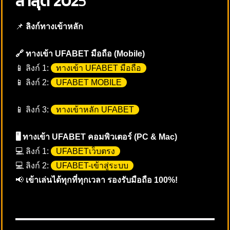
ล่าสุด 202
5
📌
ลิงก์ทางเข้าหลัก
🔗 ทางเข้า UFABET มือถือ (Mobile)
📱 ลิงก์ 1:
ทางเข้า UFABET มือถือ
📱 ลิงก์ 2:
UFABET MOBILE
📱 ลิงก์ 3:
ทางเข้าหลัก UFABET
🖥️ ทางเข้า UFABET คอมพิวเตอร์ (PC & Mac)
💻 ลิงก์ 1:
UFABETเว็บตรง
💻 ลิงก์ 2:
UFABET-เข้าสู่ระบบ
📢
เข้าเล่นได้ทุกที่ทุกเวลา รองรับมือถือ 100%!