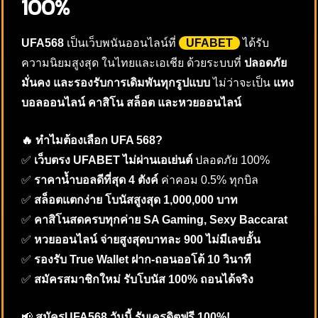
100%
UFA568
เป็นเว็บพนันออนไลน์ที่
UFABET
ได้รับ
ความนิยมสูงสุด ในไทยและเอเชีย ด้วยระบบที่
ปลอดภัย
มั่นคง และรองรับการเดิมพันทุกรูปแบบ
ไม่ว่าจะเป็น
แทง
บอลออนไลน์ คาสิโน สล็อต และหวยออนไลน์
🔥 ทำไมต้องเลือก UFA 568?
✅
เว็บตรง UFABET ไม่ผ่านเอเย่นต์
ปลอดภัย 100%
✅
ราคาน้ำบอลดีที่สุด 4 ตังค์
ค่าคอม 0.5% ทุกบิล
✅
สล็อตแตกง่าย โบนัสสูงสุด 1,000,000 บาท
✅
คาสิโนสดครบทุกค่าย SA Gaming, Sexy Baccarat
✅
หวยออนไลน์ จ่ายสูงสุดบาทละ 900 ไม่มีเลขอั้น
✅
รองรับ True Wallet ฝาก-ถอนออโต้ 10 วินาที
✅
สมัครสมาชิกใหม่ รับโบนัส 100% ถอนได้จริง
📢
สมัครUFA568 วันนี้ รับเครดิตฟรี 100%!