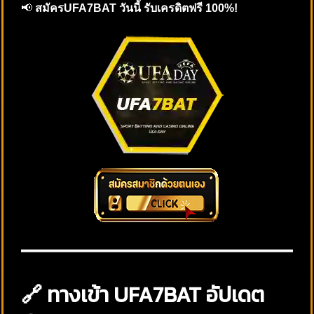
📢
สมัครUFA7BAT วันนี้ รับเครดิตฟรี 100%!
🔗 ทางเข้า UFA7BAT อัปเดต