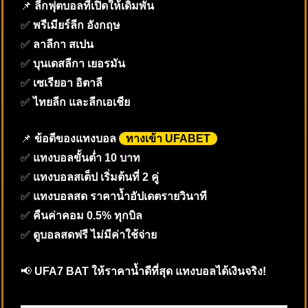
📌
ลีกฟุตบอลที่เปิดให้เดิมพัน
✅
พรีเมียร์ลีก อังกฤษ
✅
ลาลีกา สเปน
✅
บุนเดสลีกา เยอรมัน
✅
เซเรียอา อิตาลี
✅
ไทยลีก และลีกเอเชีย
📌
ข้อดีของแทงบอล
ทางเข้า UFABET
✅
แทงบอลขั้นต่ำ 10 บาท
✅
แทงบอลสเต็ป เริ่มต้นที่ 2 คู่
✅
แทงบอลสด ราคาน้ำอัปเดตรายวินาที
✅
คืนค่าคอม 0.5% ทุกบิล
✅
ดูบอลสดฟรี ไม่มีค่าใช้จ่าย
📢
UFA7 BAT ให้ราคาน้ำดีที่สุด แทงบอลได้เงินจริง!