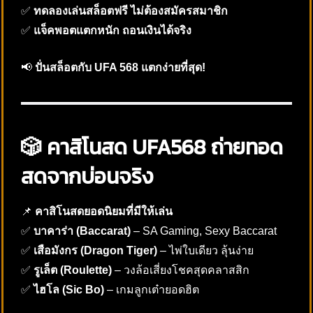
✅
ทดลองเล่นสล็อตฟรี ไม่ต้องสมัครสมาชิก
✅
แจ็คพอตแตกหนัก ถอนเงินได้จริง
📢
ปั่นสล็อตกับ UFA 568 แตกง่ายที่สุด!
🎲 คาสิโนสด UFA568 ถ่ายทอด
สดจากบ่อนจริง
📌
คาสิโนสดยอดนิยมที่มีให้เล่น
✅
บาคาร่า (Baccarat)
– SA Gaming, Sexy Baccarat
✅
เสือมังกร (Dragon Tiger)
– ไพ่ใบเดียว ลุ้นง่าย
✅
รูเล็ต (Roulette)
– วงล้อเสี่ยงโชคสุดคลาสสิก
✅
ไฮโล (Sic Bo)
– เกมลูกเต๋ายอดฮิต