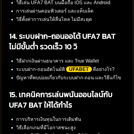
วิธีเล่น UFA7 BAT บนมือถือ iOS และ Android
การเล่นผ่านคอมพิวเตอร์ และแท็บเล็ต
วิธีตั้งค่าการเล่นให้ลื่นไหล ไม่มีสะดุด
14. ระบบฝาก-ถอนออโต้ UFA7 BAT
ไม่มีขั้นต่ำ รวดเร็ว 10 วิ
วิธีฝากเงินผ่านธนาคาร และ True Wallet
ระบบฝาก-ถอนอัตโนมัติ
UFABET
ดีอย่างไร?
ปัญหาที่พบบ่อยเกี่ยวกับระบบฝาก-ถอน และวิธีแก้ไข
15. เทคนิคการเล่นพนันออนไลน์กับ
UFA7 BAT ให้ได้กำไร
การบริหารเงินทุนในการเดิมพัน
วิธีเลือกเกมที่มีโอกาสชนะสูง