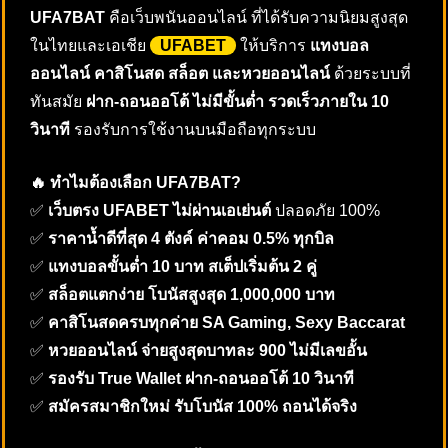
UFA7BAT
คือเว็บพนันออนไลน์ ที่ได้รับความนิยมสูงสุด
ในไทยและเอเชีย
UFABET
ให้บริการ
แทงบอล
ออนไลน์ คาสิโนสด สล็อต และหวยออนไลน์
ด้วยระบบที่
ทันสมัย
ฝาก-ถอนออโต้ ไม่มีขั้นต่ำ รวดเร็วภายใน 10
วินาที
รองรับการใช้งานบนมือถือทุกระบบ
🔥 ทำไมต้องเลือก UFA7BAT?
✅
เว็บตรง UFABET ไม่ผ่านเอเย่นต์
ปลอดภัย 100%
✅
ราคาน้ำดีที่สุด 4 ตังค์ ค่าคอม 0.5% ทุกบิล
✅
แทงบอลขั้นต่ำ 10 บาท สเต็ปเริ่มต้น 2 คู่
✅
สล็อตแตกง่าย โบนัสสูงสุด 1,000,000 บาท
✅
คาสิโนสดครบทุกค่าย SA Gaming, Sexy Baccarat
✅
หวยออนไลน์ จ่ายสูงสุดบาทละ 900 ไม่มีเลขอั้น
✅
รองรับ True Wallet ฝาก-ถอนออโต้ 10 วินาที
✅
สมัครสมาชิกใหม่ รับโบนัส 100% ถอนได้จริง