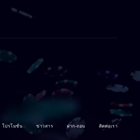
โปรโมชั่น
ข่าวสาร
ฝาก-ถอน
ติดต่อเรา