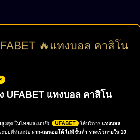
 UFABET 🔥แทงบอล คาสิโน
S
รง UFABET แทงบอล คาสิโน
ยมสูงสุด ในไทยและเอเชีย
UFABET
ให้บริการ
แทงบอล
ระบบที่ทันสมัย
ฝาก-ถอนออโต้ ไม่มีขั้นต่ำ รวดเร็วภายใน 10