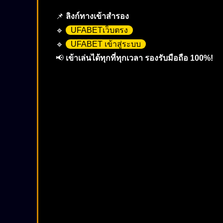
📌
ลิงก์ทางเข้าสำรอง
🔹
UFABETเว็บตรง
🔹
UFABET เข้าสู่ระบบ
📢
เข้าเล่นได้ทุกที่ทุกเวลา รองรับมือถือ 100%!