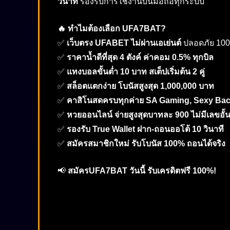
วินาที
รองรับการใช้งานบนมือถือทุกระบบ
🔥 ทำไมต้องเลือก UFA7BAT?
✅
เว็บตรง UFABET ไม่ผ่านเอเย่นต์
ปลอดภัย 10
✅
ราคาน้ำดีที่สุด 4 ตังค์ ค่าคอม 0.5% ทุกบิล
✅
แทงบอลขั้นต่ำ 10 บาท สเต็ปเริ่มต้น 2 คู่
✅
สล็อตแตกง่าย โบนัสสูงสุด 1,000,000 บาท
✅
คาสิโนสดครบทุกค่าย SA Gaming, Sexy Bac
✅
หวยออนไลน์ จ่ายสูงสุดบาทละ 900 ไม่มีเลขอั้
✅
รองรับ True Wallet ฝาก-ถอนออโต้ 10 วินาที
✅
สมัครสมาชิกใหม่ รับโบนัส 100% ถอนได้จริง
📢
สมัครUFA7BAT วันนี้ รับเครดิตฟรี 100%!