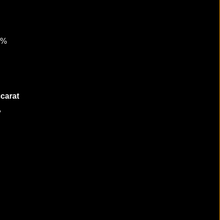
0%
carat
น