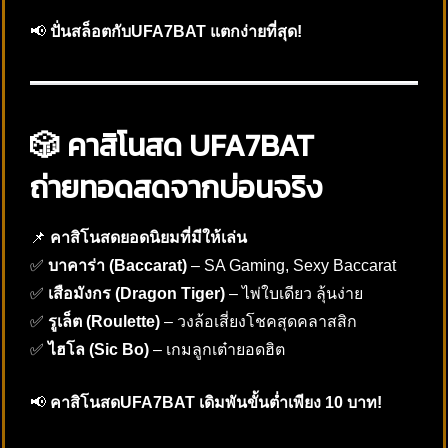
📢
ปั่นสล็อตกับUFA7BAT แตกง่ายที่สุด!
🎲 คาสิโนสด UFA7BAT
ถ่ายทอดสดจากบ่อนจริง
📌
คาสิโนสดยอดนิยมที่มีให้เล่น
✅
บาคาร่า (Baccarat)
– SA Gaming, Sexy Baccarat
✅
เสือมังกร (Dragon Tiger)
– ไพ่ใบเดียว ลุ้นง่าย
✅
รูเล็ต (Roulette)
– วงล้อเสี่ยงโชคสุดคลาสสิก
✅
ไฮโล (Sic Bo)
– เกมลูกเต๋ายอดฮิต
📢
คาสิโนสดUFA7BAT เดิมพันขั้นต่ำเพียง 10 บาท!