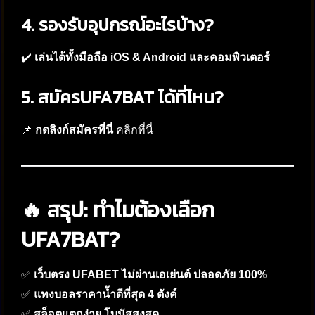
4. รองรับอุปกรณ์อะไรบ้าง?
✔️
เล่นได้ทั้งมือถือ iOS & Android และคอมพิวเตอร์
5. สมัครUFA7BAT ได้ที่ไหน?
📌
กดลิงก์สมัครที่นี่
คลิกที่นี่
🔥 สรุป: ทำไมต้องเลือก
UFA7BAT?
✅
เว็บตรง UFABET ไม่ผ่านเอเย่นต์ ปลอดภัย 100%
✅
แทงบอลราคาน้ำดีที่สุด 4 ตังค์
✅
สล็อตแตกง่าย โบนัสสูงสุด