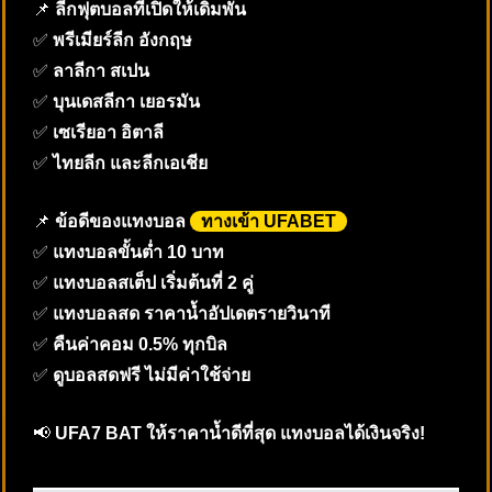
📌
ลีกฟุตบอลที่เปิดให้เดิมพัน
✅
พรีเมียร์ลีก อังกฤษ
✅
ลาลีกา สเปน
✅
บุนเดสลีกา เยอรมัน
✅
เซเรียอา อิตาลี
✅
ไทยลีก และลีกเอเชีย
📌
ข้อดีของแทงบอล
ทางเข้า UFABET
✅
แทงบอลขั้นต่ำ 10 บาท
✅
แทงบอลสเต็ป เริ่มต้นที่ 2 คู่
✅
แทงบอลสด ราคาน้ำอัปเดตรายวินาที
✅
คืนค่าคอม 0.5% ทุกบิล
✅
ดูบอลสดฟรี ไม่มีค่าใช้จ่าย
📢
UFA7 BAT ให้ราคาน้ำดีที่สุด แทงบอลได้เงินจริง!