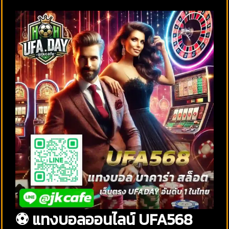
⚽ แทงบอลออนไลน์ UFA568