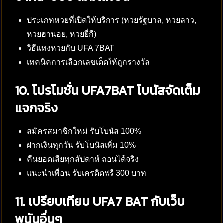
ประเภทหวยที่เปิดให้บริการ (หวยรัฐบาล, หวยลาว,
หวยฮานอย, หวยยี่กี)
วิธีแทงหวยกับ UFA 7BAT
เทคนิคการเลือกเลขเด็ดให้ถูกรางวัล
10. โปรโมชั่น UFA7BAT โบนัสจัดเต็ม
แจกจริง
สมัครสมาชิกใหม่ รับโบนัส 100%
ฝากเงินทุกวัน รับโบนัสเพิ่ม 10%
คืนยอดเสียทุกสัปดาห์ ถอนได้จริง
แนะนำเพื่อน รับเครดิตฟรี 300 บาท
11. เปรียบเทียบ UFA7 BAT กับเว็บ
พนันอื่นๆ