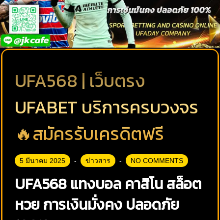
UFA568 | เว็บตรง
UFABET บริการครบวงจร
🔥สมัครรับเครดิตฟรี
5 มีนาคม 2025
ข่าวสาร
NO COMMENTS
UFA568 แทงบอล คาสิโน สล็อต
หวย การเงินมั่งคง ปลอดภัย