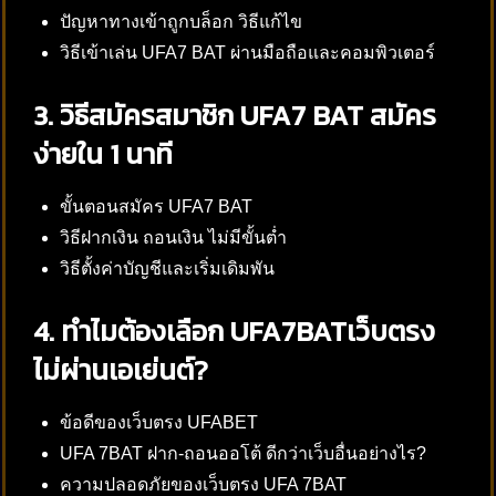
ปัญหาทางเข้าถูกบล็อก วิธีแก้ไข
วิธีเข้าเล่น UFA7 BAT ผ่านมือถือและคอมพิวเตอร์
3. วิธีสมัครสมาชิก UFA7 BAT สมัคร
ง่ายใน 1 นาที
ขั้นตอนสมัคร UFA7 BAT
วิธีฝากเงิน ถอนเงิน ไม่มีขั้นต่ำ
วิธีตั้งค่าบัญชีและเริ่มเดิมพัน
4. ทำไมต้องเลือก UFA7BATเว็บตรง
ไม่ผ่านเอเย่นต์?
ข้อดีของเว็บตรง UFABET
UFA 7BAT ฝาก-ถอนออโต้ ดีกว่าเว็บอื่นอย่างไร?
ความปลอดภัยของเว็บตรง UFA 7BAT