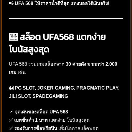
📢
UFA 568 ให้ราคาน้ำดีที่สุด แทงบอลได้เงินจริง!
🎰 สล็อต UFA568 แตกง่าย
โบนัสสูงสุด
UFA 568 รวมเกมสล็อตจาก
30 ค่ายดัง มากกว่า 2,000
เกม
เช่น
🎰
PG SLOT, JOKER GAMING, PRAGMATIC PLAY,
JILI SLOT, SPADEGAMING
📌
จุดเด่นของสล็อต UFA 568
✅
เบทขั้นต่ำ 1 บาท
แตกง่าย โบนัสสูงสุด
✅
รองรับการซื้อฟรีสปิน
เพิ่มโอกาสแจ็คพอต