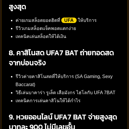
สูงสุด
ค่ายเกมสล็อตยอดฮิตที่
UFA
ให้บริการ
รีวิวเกมสล็อตแจ็คพอตแตกง่าย
เทคนิคเล่นสล็อตให้ได้เงิน
8. คาสิโนสด UFA7
BAT ถ่ายทอดสด
จากบ่อนจริง
รีวิวค่ายคาสิโนสดที่ให้บริการ (SA Gaming, Sexy
Baccarat)
วิธีเล่นบาคาร่า รูเล็ต เสือมังกร ไฮโลกับ UFA 7BAT
เทคนิคการเล่นคาสิโนให้ได้กำไร
9. หวยออนไลน์ UFA7
BAT จ่ายสูงสุด
บาทละ 900 ไม่มีเลขอั้น