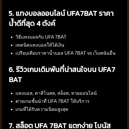
5. แทงบอลออนไลน์ UFA7BAT ราคา
น้ำดีที่สุด 4 ตังค์
วิธีแทงบอลกับ UFA 7BAT
เทคนิคแทงบอลให้ได้เงิน
เปรียบเทียบราคาน้ำบอล UFA 7BAT vs เว็บพนันอื่น
6. รีวิวเกมเดิมพันที่น่าสนใจบน UFA7
BAT
แทงบอล, คาสิโนสด, สล็อต, หวยออนไลน์
ค่ายเกมชั้นนำที่ UFA 7BAT ให้บริการ
เกมที่ได้รับความนิยมสูงสุด
7. สล็อต UFA 7BAT แตกง่าย โบนัส