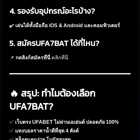
4. รองรับอุปกรณ์อะไรบ้าง?
✔️
เล่นได้ทั้งมือถือ iOS & Android และคอมพิวเตอร์
5. สมัครUFA7BAT ได้ที่ไหน?
📌
กดลิงก์สมัครที่นี่
คลิกที่นี่
🔥 สรุป: ทำไมต้องเลือก
UFA7BAT?
✅
เว็บตรง UFABET ไม่ผ่านเอเย่นต์ ปลอดภัย 100%
✅
แทงบอลราคาน้ำดีที่สุด 4 ตังค์
✅
สล็อตแตกง่าย โบนัสสูงสุด