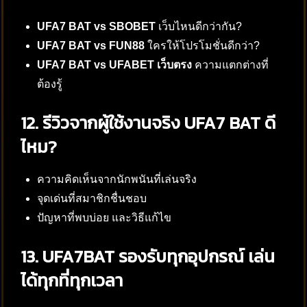
UFA7 BAT vs SBOBET
เว็บไหนดีกว่ากัน?
UFA7 BAT vs FUN88
ใครให้โปรโมชั่นดีกว่า?
UFA7 BAT vs UFABET เว็บตรง
ความแตกต่างที่
ต้องรู้
12. รีวิวจากผู้ใช้งานจริง UFA7 BAT ดี
ไหม?
ความคิดเห็นจากนักพนันที่เล่นจริง
จุดเด่นที่สมาชิกชื่นชอบ
ปัญหาที่พบบ่อย และวิธีแก้ไข
13. UFA7BAT รองรับทุกอุปกรณ์ เล่น
ได้ทุกที่ทุกเวลา