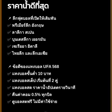
ราคาน้ำดีที่สุด
📌
ลีกฟุตบอลที่เปิดให้เดิมพัน
✅
พรีเมียร์ลีก อังกฤษ
✅
ลาลีกา สเปน
✅
บุนเดสลีกา เยอรมัน
✅
เซเรียอา อิตาลี
✅
ไทยลีก และลีกเอเชีย
📌
ข้อดีของแทงบอล UFA 568
✅
แทงบอลขั้นต่ำ 10 บาท
✅
แทงบอลสเต็ป เริ่มต้นที่ 2 คู่
✅
แทงบอลสด ราคาน้ำอัปเดตรายวินาที
✅
คืนค่าคอม 0.5% ทุกบิล
✅
ดูบอลสดฟรี ไม่มีค่าใช้จ่าย