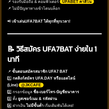
📌 รองรับมือถือ & คอมพิวเตอร์
UFABET คาสิโน
📌 ไม่มีปัญหาทางเข้าโดนบล็อก
📢
เข้าเล่นUFA7BAT ได้ทุกที่ทุกเวลา!
📝 วิธีสมัคร UFA7BAT ง่ายใน 1
นาที
📌
ขั้นตอนสมัครสมาชิก UFA7 BAT
1️⃣
กดลิงก์สมัคร
UFA.DAY หรือแอดไลน์
(Line)
@JKCAFE
2️⃣ กรอกข้อมูล
ชื่อ-เบอร์โทร-บัญชีธนาคาร
3️⃣ ตั้ง
ยูสเซอร์เนม & รหัสผ่าน
4️⃣ ฝากเงิน
ไม่มีขั้นต่ำ
เริ่มเดิมพันได้เลย!