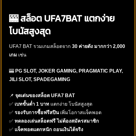
🎰 สล็อต UFA7BAT แตกง่าย
โบนัสสูงสุด
UFA7 BAT รวมเกมสล็อตจาก
30 ค่ายดัง มากกว่า 2,000
เกม
เช่น
🎰
PG SLOT, JOKER GAMING, PRAGMATIC PLAY,
JILI SLOT, SPADEGAMING
📌
จุดเด่นของสล็อต UFA7 BAT
✅
เบทขั้นต่ำ 1 บาท
แตกง่าย โบนัสสูงสุด
✅
รองรับการซื้อฟรีสปิน
เพิ่มโอกาสแจ็คพอต
✅
ทดลองเล่นสล็อตฟรี ไม่ต้องสมัครสมาชิก
✅
แจ็คพอตแตกหนัก ถอนเงินได้จริง