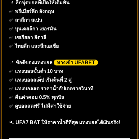
📌
ลีกฟุตบอลที่เปิดให้เดิมพัน
✅
พรีเมียร์ลีก อังกฤษ
✅
ลาลีกา สเปน
✅
บุนเดสลีกา เยอรมัน
✅
เซเรียอา อิตาลี
✅
ไทยลีก และลีกเอเชีย
📌
ข้อดีของแทงบอล
ทางเข้า UFABET
✅
แทงบอลขั้นต่ำ 10 บาท
✅
แทงบอลสเต็ป เริ่มต้นที่ 2 คู่
✅
แทงบอลสด ราคาน้ำอัปเดตรายวินาที
✅
คืนค่าคอม 0.5% ทุกบิล
✅
ดูบอลสดฟรี ไม่มีค่าใช้จ่าย
📢
UFA7 BAT ให้ราคาน้ำดีที่สุด แทงบอลได้เงินจริง!