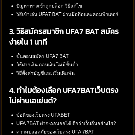
ปัญหาทางเข้าถูกบล็อก วิธีแก้ไข
วิธีเข้าเล่น UFA7 BAT ผ่านมือถือและคอมพิวเตอร์
3. วิธีสมัครสมาชิก UFA7 BAT สมัคร
ง่ายใน 1 นาที
ขั้นตอนสมัคร UFA7 BAT
วิธีฝากเงิน ถอนเงิน ไม่มีขั้นต่ำ
วิธีตั้งค่าบัญชีและเริ่มเดิมพัน
4. ทำไมต้องเลือก UFA7BATเว็บตรง
ไม่ผ่านเอเย่นต์?
ข้อดีของเว็บตรง UFABET
UFA 7BAT ฝาก-ถอนออโต้ ดีกว่าเว็บอื่นอย่างไร?
ความปลอดภัยของเว็บตรง UFA 7BAT