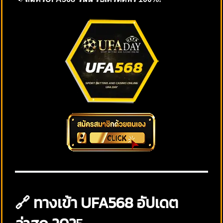
🔗 ทางเข้า UFA568 อัปเดต