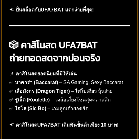
📢
ปั่นสล็อตกับUFA7BAT แตกง่ายที่สุด!
🎲 คาสิโนสด UFA7BAT
ถ่ายทอดสดจากบ่อนจริง
📌
คาสิโนสดยอดนิยมที่มีให้เล่น
✅
บาคาร่า (Baccarat)
– SA Gaming, Sexy Baccarat
✅
เสือมังกร (Dragon Tiger)
– ไพ่ใบเดียว ลุ้นง่าย
✅
รูเล็ต (Roulette)
– วงล้อเสี่ยงโชคสุดคลาสสิก
✅
ไฮโล (Sic Bo)
– เกมลูกเต๋ายอดฮิต
📢
คาสิโนสดUFA7BAT เดิมพันขั้นต่ำเพียง 10 บาท!