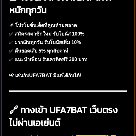
หนักทุกวัน
🎉
โปรโมชั่นเด็ดที่คุณห้ามพลาด
✅
สมัครสมาชิกใหม่ รับโบนัส 100%
✅
ฝากเงินทุกวัน รับโบนัสเพิ่ม 10%
✅
คืนยอดเสีย 5% ทุกสัปดาห์
✅
แนะนำเพื่อน รับเครดิตฟรี 300 บาท
📢
เล่นกับUFA7BAT มีแต่ได้กับได้!
🔗 ทางเข้า UFA7BAT เว็บตรง
ไม่ผ่านเอเย่นต์