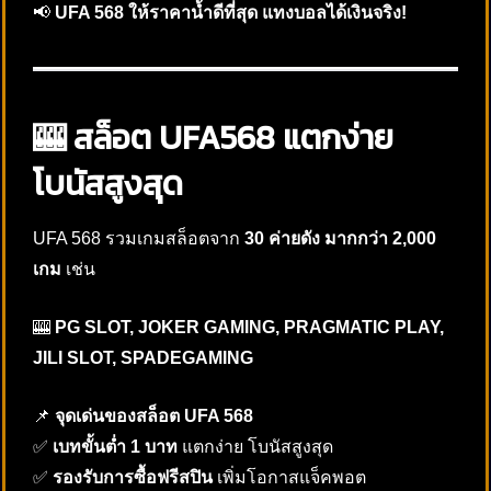
📢
UFA 568 ให้ราคาน้ำดีที่สุด แทงบอลได้เงินจริง!
🎰 สล็อต UFA568 แตกง่าย
โบนัสสูงสุด
UFA 568 รวมเกมสล็อตจาก
30 ค่ายดัง มากกว่า 2,000
เกม
เช่น
🎰
PG SLOT, JOKER GAMING, PRAGMATIC PLAY,
JILI SLOT, SPADEGAMING
📌
จุดเด่นของสล็อต UFA 568
✅
เบทขั้นต่ำ 1 บาท
แตกง่าย โบนัสสูงสุด
✅
รองรับการซื้อฟรีสปิน
เพิ่มโอกาสแจ็คพอต