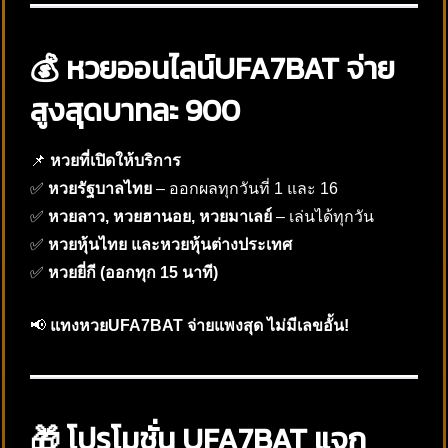
💰 หวยออนไลน์UFA7BAT จ่าย
สูงสุดบาทละ 900
📌
หวยที่เปิดให้บริการ
✅
หวยรัฐบาลไทย
– ออกผลทุกวันที่ 1 และ 16
✅
หวยลาว, หวยฮานอย, หวยมาเลย์
– เล่นได้ทุกวัน
✅
หวยหุ้นไทย และหวยหุ้นต่างประเทศ
✅
หวยยี่กี (ออกทุก 15 นาที)
📢
แทงหวยUFA7BAT จ่ายแพงสุด ไม่มีเลขอั้น!
🎁 โปรโมชั่น UFA7BAT แจก