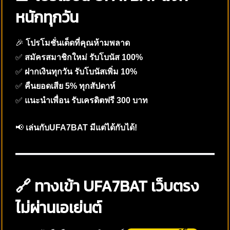
หนักทุกวัน
🎉
โปรโมชั่นเด็ดที่คุณห้ามพลาด
✅
สมัครสมาชิกใหม่ รับโบนัส 100%
✅
ฝากเงินทุกวัน รับโบนัสเพิ่ม 10%
✅
คืนยอดเสีย 5% ทุกสัปดาห์
✅
แนะนำเพื่อน รับเครดิตฟรี 300 บาท
📢
เล่นกับUFA7BAT มีแต่ได้กับได้!
🔗 ทางเข้า UFA7BAT เว็บตรง
ไม่ผ่านเอเย่นต์