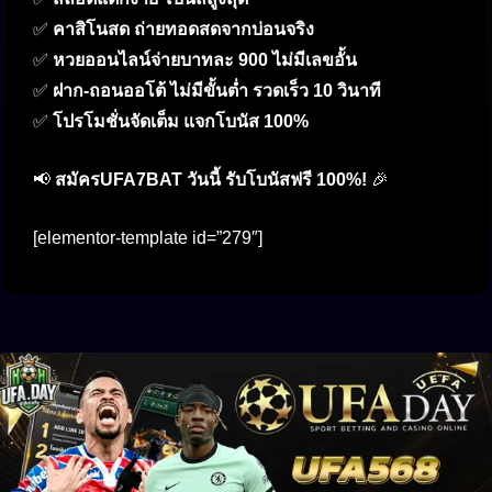
✅
คาสิโนสด ถ่ายทอดสดจากบ่อนจริง
✅
หวยออนไลน์จ่ายบาทละ 900 ไม่มีเลขอั้น
✅
ฝาก-ถอนออโต้ ไม่มีขั้นต่ำ รวดเร็ว 10 วินาที
✅
โปรโมชั่นจัดเต็ม แจกโบนัส 100%
📢
สมัครUFA7BAT วันนี้ รับโบนัสฟรี 100%!
🎉
[elementor-template id=”279″]