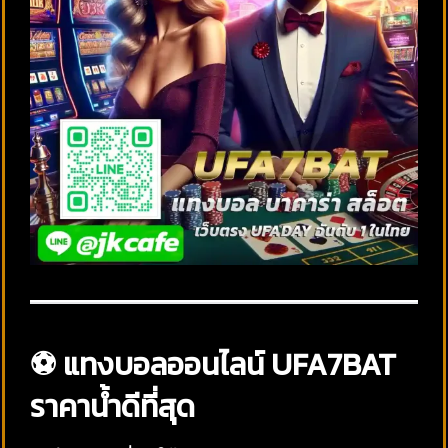
⚽ แทงบอลออนไลน์ UFA7BAT
ราคาน้ำดีที่สุด