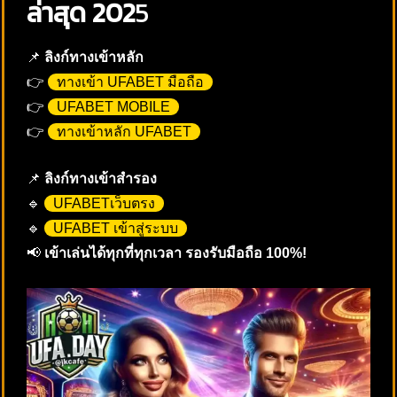
ล่าสุด 202
5
📌
ลิงก์ทางเข้าหลัก
👉
ทางเข้า UFABET มือถือ
👉
UFABET MOBILE
👉
ทางเข้าหลัก UFABET
📌
ลิงก์ทางเข้าสำรอง
🔹
UFABETเว็บตรง
🔹
UFABET เข้าสู่ระบบ
📢
เข้าเล่นได้ทุกที่ทุกเวลา รองรับมือถือ 100%!