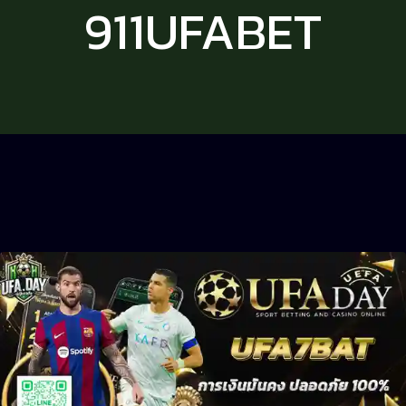
911UFABET