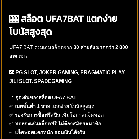
🎰 สล็อต UFA7BAT แตกง่าย
โบนัสสูงสุด
UFA7 BAT รวมเกมสล็อตจาก
30 ค่ายดัง มากกว่า 2,000
เกม
เช่น
🎰
PG SLOT, JOKER GAMING, PRAGMATIC PLAY,
JILI SLOT, SPADEGAMING
📌
จุดเด่นของสล็อต UFA7 BAT
✅
เบทขั้นต่ำ 1 บาท
แตกง่าย โบนัสสูงสุด
✅
รองรับการซื้อฟรีสปิน
เพิ่มโอกาสแจ็คพอต
✅
ทดลองเล่นสล็อตฟรี ไม่ต้องสมัครสมาชิก
✅
แจ็คพอตแตกหนัก ถอนเงินได้จริง