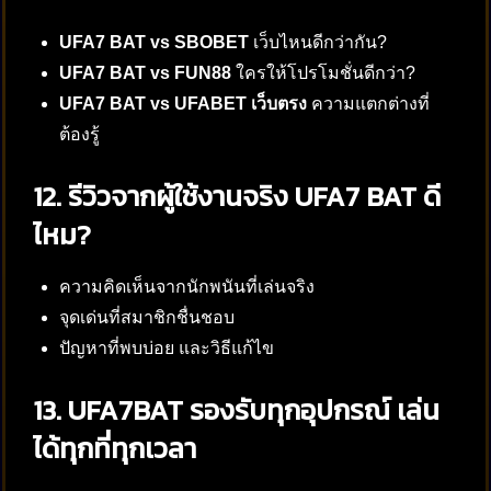
UFA7 BAT vs SBOBET
เว็บไหนดีกว่ากัน?
UFA7 BAT vs FUN88
ใครให้โปรโมชั่นดีกว่า?
UFA7 BAT vs UFABET เว็บตรง
ความแตกต่างที่
ต้องรู้
12. รีวิวจากผู้ใช้งานจริง UFA7 BAT ดี
ไหม?
ความคิดเห็นจากนักพนันที่เล่นจริง
จุดเด่นที่สมาชิกชื่นชอบ
ปัญหาที่พบบ่อย และวิธีแก้ไข
13. UFA7BAT รองรับทุกอุปกรณ์ เล่น
ได้ทุกที่ทุกเวลา