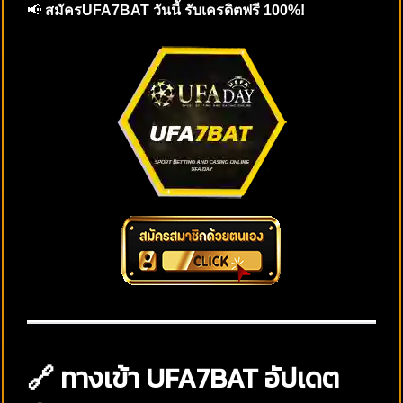
📢
สมัครUFA7BAT วันนี้ รับเครดิตฟรี 100%!
🔗 ทางเข้า UFA7BAT อัปเดต