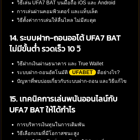
วิธีเล่น UFA7 BAT บนมือถือ iOS และ Android
การเล่นผ่านคอมพิวเตอร์ และแท็บเล็ต
วิธีตั้งค่าการเล่นให้ลื่นไหล ไม่มีสะดุด
14. ระบบฝาก-ถอนออโต้ UFA7 BAT
ไม่มีขั้นต่ำ รวดเร็ว 10 วิ
วิธีฝากเงินผ่านธนาคาร และ True Wallet
ระบบฝาก-ถอนอัตโนมัติ
UFABET
ดีอย่างไร?
ปัญหาที่พบบ่อยเกี่ยวกับระบบฝาก-ถอน และวิธีแก้ไข
15. เทคนิคการเล่นพนันออนไลน์กับ
UFA7 BAT ให้ได้กำไร
การบริหารเงินทุนในการเดิมพัน
วิธีเลือกเกมที่มีโอกาสชนะสูง