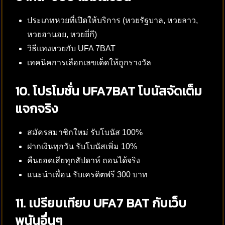
ประเภทหวยที่เปิดให้บริการ (หวยรัฐบาล, หวยลาว,
หวยฮานอย, หวยยี่กี)
วิธีแทงหวยกับ UFA 7BAT
เทคนิคการเลือกเลขเด็ดให้ถูกรางวัล
10. โปรโมชั่น UFA7BAT โบนัสจัดเต็ม
แจกจริง
สมัครสมาชิกใหม่ รับโบนัส 100%
ฝากเงินทุกวัน รับโบนัสเพิ่ม 10%
คืนยอดเสียทุกสัปดาห์ ถอนได้จริง
แนะนำเพื่อน รับเครดิตฟรี 300 บาท
11. เปรียบเทียบ UFA7 BAT กับเว็บ
พนันอื่นๆ