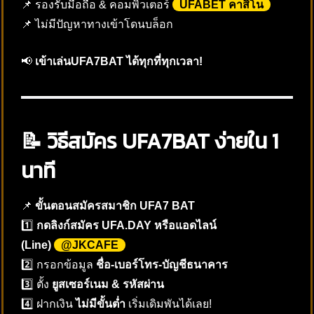
📌 รองรับมือถือ & คอมพิวเตอร์
UFABET คาสิโน
📌 ไม่มีปัญหาทางเข้าโดนบล็อก
📢
เข้าเล่นUFA7BAT ได้ทุกที่ทุกเวลา!
📝 วิธีสมัคร UFA7BAT ง่ายใน 1
นาที
📌
ขั้นตอนสมัครสมาชิก UFA7 BAT
1️⃣
กดลิงก์สมัคร
UFA.DAY หรือแอดไลน์
(Line)
@JKCAFE
2️⃣ กรอกข้อมูล
ชื่อ-เบอร์โทร-บัญชีธนาคาร
3️⃣ ตั้ง
ยูสเซอร์เนม & รหัสผ่าน
4️⃣ ฝากเงิน
ไม่มีขั้นต่ำ
เริ่มเดิมพันได้เลย!