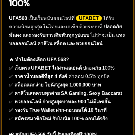
100%
UFA568
เป็นเว็บพนันออนไลน์ที่
UFABET
ได้รับ
ความนิยมสูงสุด ในไทยและเอเชีย ด้วยระบบที่
ปลอดภัย
มั่นคง และรองรับการเดิมพันทุกรูปแบบ
ไม่ว่าจะเป็น
แทง
บอลออนไลน์ คาสิโน สล็อต และหวยออนไลน์
🔥 ทำไมต้องเลือก UFA 568?
✅
เว็บตรง UFABET ไม่ผ่านเอเย่นต์
ปลอดภัย 100%
✅
ราคาน้ำบอลดีที่สุด 4 ตังค์
ค่าคอม 0.5% ทุกบิล
✅
สล็อตแตกง่าย โบนัสสูงสุด 1,000,000 บาท
✅
คาสิโนสดครบทุกค่าย SA Gaming, Sexy Baccarat
✅
หวยออนไลน์ จ่ายสูงสุดบาทละ 900 ไม่มีเลขอั้น
✅
รองรับ True Wallet ฝาก-ถอนออโต้ 10 วินาที
✅
สมัครสมาชิกใหม่ รับโบนัส 100% ถอนได้จริง
📢
สมัครUFA568 วันนี้ รับเครดิตฟรี 100%!