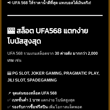
📢
UFA 568 ให้ราคาน้ำดีที่สุด แทงบอลได้เงินจริง!
🎰 สล็อต UFA568 แตกง่าย
โบนัสสูงสุด
UFA 568 รวมเกมสล็อตจาก
30 ค่ายดัง มากกว่า 2,000
เกม
เช่น
🎰
PG SLOT, JOKER GAMING, PRAGMATIC PLAY,
JILI SLOT, SPADEGAMING
📌
จุดเด่นของสล็อต UFA 568
✅
เบทขั้นต่ำ 1 บาท
แตกง่าย โบนัสสูงสุด
✅
รองรับการซื้อฟรีสปิน
เพิ่มโอกาสแจ็คพอต