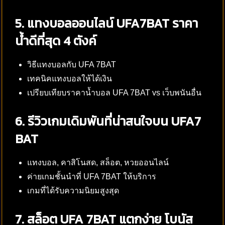
5. แทงบอลออนไลน์ UFA7BAT ราคา
น้ำดีที่สุด 4 ตังค์
วิธีแทงบอลกับ UFA 7BAT
เทคนิคแทงบอลให้ได้เงิน
เปรียบเทียบราคาน้ำบอล UFA 7BAT vs เว็บพนันอื่น
6. รีวิวเกมเดิมพันที่น่าสนใจบน UFA7
BAT
แทงบอล, คาสิโนสด, สล็อต, หวยออนไลน์
ค่ายเกมชั้นนำที่ UFA 7BAT ให้บริการ
เกมที่ได้รับความนิยมสูงสุด
7. สล็อต UFA 7BAT แตกง่าย โบนัส