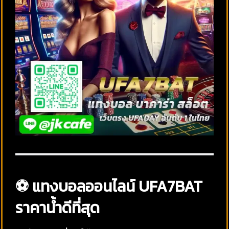
⚽ แทงบอลออนไลน์ UFA7BAT
ราคาน้ำดีที่สุด