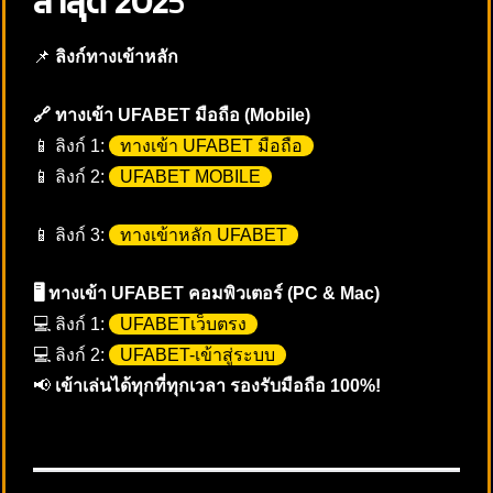
ล่าสุด 202
5
📌
ลิงก์ทางเข้าหลัก
🔗 ทางเข้า UFABET มือถือ (Mobile)
📱 ลิงก์ 1:
ทางเข้า UFABET มือถือ
📱 ลิงก์ 2:
UFABET MOBILE
📱 ลิงก์ 3:
ทางเข้าหลัก UFABET
🖥️ ทางเข้า UFABET คอมพิวเตอร์ (PC & Mac)
💻 ลิงก์ 1:
UFABETเว็บตรง
💻 ลิงก์ 2:
UFABET-เข้าสู่ระบบ
📢
เข้าเล่นได้ทุกที่ทุกเวลา รองรับมือถือ 100%!