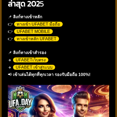
ล่าสุด 202
5
📌
ลิงก์ทางเข้าหลัก
👉
ทางเข้า UFABET มือถือ
👉
UFABET MOBILE
👉
ทางเข้าหลัก UFABET
📌
ลิงก์ทางเข้าสำรอง
🔹
UFABETเว็บตรง
🔹
UFABET เข้าสู่ระบบ
📢
เข้าเล่นได้ทุกที่ทุกเวลา รองรับมือถือ 100%!