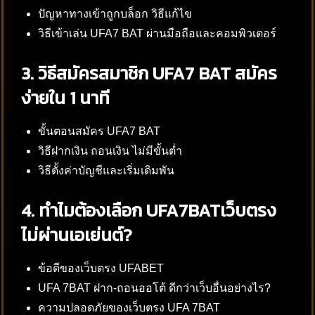
ปัญหาทางเข้าถูกบล็อก วิธีแก้ไข
วิธีเข้าเล่น UFA7 BAT ผ่านมือถือและคอมพิวเตอร์
3. วิธีสมัครสมาชิก UFA7 BAT สมัคร
ง่ายใน 1 นาที
ขั้นตอนสมัคร UFA7 BAT
วิธีฝากเงิน ถอนเงิน ไม่มีขั้นต่ำ
วิธีตั้งค่าบัญชีและเริ่มเดิมพัน
4. ทำไมต้องเลือก UFA7BATเว็บตรง
ไม่ผ่านเอเย่นต์?
ข้อดีของเว็บตรง UFABET
UFA 7BAT ฝาก-ถอนออโต้ ดีกว่าเว็บอื่นอย่างไร?
ความปลอดภัยของเว็บตรง UFA 7BAT