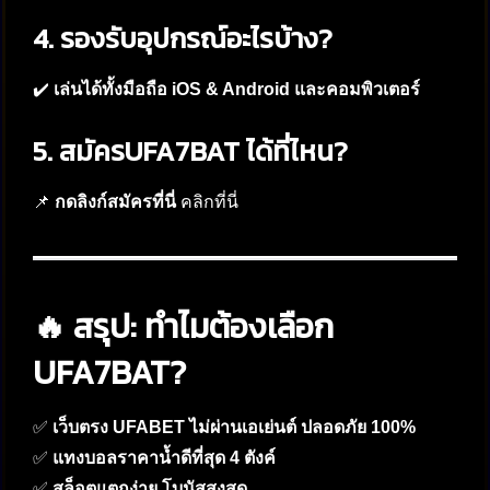
4. รองรับอุปกรณ์อะไรบ้าง?
✔️
เล่นได้ทั้งมือถือ iOS & Android และคอมพิวเตอร์
5. สมัครUFA7BAT ได้ที่ไหน?
📌
กดลิงก์สมัครที่นี่
คลิกที่นี่
🔥 สรุป: ทำไมต้องเลือก
UFA7BAT?
✅
เว็บตรง UFABET ไม่ผ่านเอเย่นต์ ปลอดภัย 100%
✅
แทงบอลราคาน้ำดีที่สุด 4 ตังค์
✅
สล็อตแตกง่าย โบนัสสูงสุด