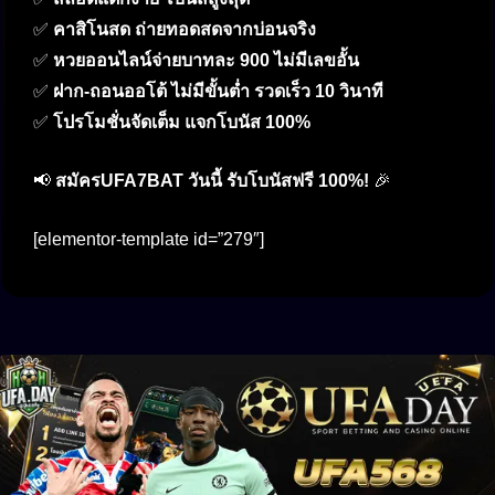
✅
คาสิโนสด ถ่ายทอดสดจากบ่อนจริง
✅
หวยออนไลน์จ่ายบาทละ 900 ไม่มีเลขอั้น
✅
ฝาก-ถอนออโต้ ไม่มีขั้นต่ำ รวดเร็ว 10 วินาที
✅
โปรโมชั่นจัดเต็ม แจกโบนัส 100%
📢
สมัครUFA7BAT วันนี้ รับโบนัสฟรี 100%!
🎉
[elementor-template id=”279″]