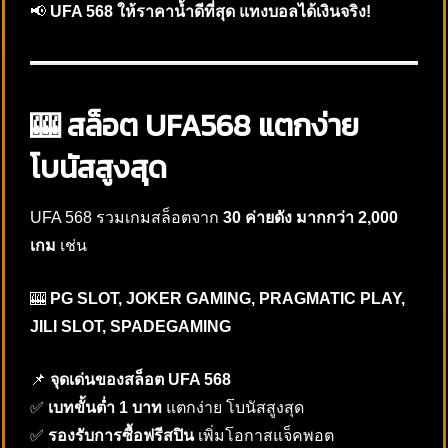
📢
UFA 568 ให้ราคาน้ำดีที่สุด แทงบอลได้เงินจริง!
🎰 สล็อต UFA568 แตกง่าย
โบนัสสูงสุด
UFA 568 รวมเกมสล็อตจาก
30 ค่ายดัง มากกว่า 2,000
เกม
เช่น
🎰
PG SLOT, JOKER GAMING, PRAGMATIC PLAY,
JILI SLOT, SPADEGAMING
📌
จุดเด่นของสล็อต UFA 568
✅
เบทขั้นต่ำ 1 บาท
แตกง่าย โบนัสสูงสุด
✅
รองรับการซื้อฟรีสปิน
เพิ่มโอกาสแจ็คพอต