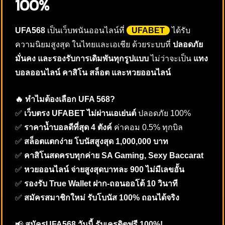
100%
UFA568
เป็นเว็บพนันออนไลน์ที่
UFABET
ได้รับ
ความนิยมสูงสุด ในไทยและเอเชีย ด้วยระบบที่
ปลอดภัย
มั่นคง และรองรับการเดิมพันทุกรูปแบบ
ไม่ว่าจะเป็น
แทง
บอลออนไลน์ คาสิโน สล็อต และหวยออนไลน์
🔥 ทำไมต้องเลือก UFA 568?
✅
เว็บตรง UFABET ไม่ผ่านเอเย่นต์
ปลอดภัย 100%
✅
ราคาน้ำบอลดีที่สุด 4 ตังค์
ค่าคอม 0.5% ทุกบิล
✅
สล็อตแตกง่าย โบนัสสูงสุด 1,000,000 บาท
✅
คาสิโนสดครบทุกค่าย SA Gaming, Sexy Baccarat
✅
หวยออนไลน์ จ่ายสูงสุดบาทละ 900 ไม่มีเลขอั้น
✅
รองรับ True Wallet ฝาก-ถอนออโต้ 10 วินาที
✅
สมัครสมาชิกใหม่ รับโบนัส 100% ถอนได้จริง
📢
สมัครUFA568 วันนี้ รับเครดิตฟรี 100%!