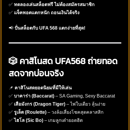
✅
ทดลองเล่นสล็อตฟรี ไม่ต้องสมัครสมาชิก
✅
แจ็คพอตแตกหนัก ถอนเงินได้จริง
📢
ปั่นสล็อตกับ UFA 568 แตกง่ายที่สุด!
🎲 คาสิโนสด UFA568 ถ่ายทอด
สดจากบ่อนจริง
📌
คาสิโนสดยอดนิยมที่มีให้เล่น
✅
บาคาร่า (Baccarat)
– SA Gaming, Sexy Baccarat
✅
เสือมังกร (Dragon Tiger)
– ไพ่ใบเดียว ลุ้นง่าย
✅
รูเล็ต (Roulette)
– วงล้อเสี่ยงโชคสุดคลาสสิก
✅
ไฮโล (Sic Bo)
– เกมลูกเต๋ายอดฮิต