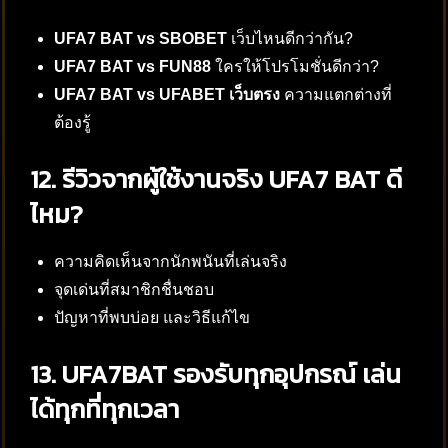
UFA7 BAT vs SBOBET
เว็บไหนดีกว่ากัน?
UFA7 BAT vs FUN88
ใครให้โปรโมชั่นดีกว่า?
UFA7 BAT vs UFABET เว็บตรง
ความแตกต่างที่
ต้องรู้
12. รีวิวจากผู้ใช้งานจริง UFA7 BAT ดี
ไหม?
ความคิดเห็นจากนักพนันที่เล่นจริง
จุดเด่นที่สมาชิกชื่นชอบ
ปัญหาที่พบบ่อย และวิธีแก้ไข
13. UFA7BAT รองรับทุกอุปกรณ์ เล่น
ได้ทุกที่ทุกเวลา