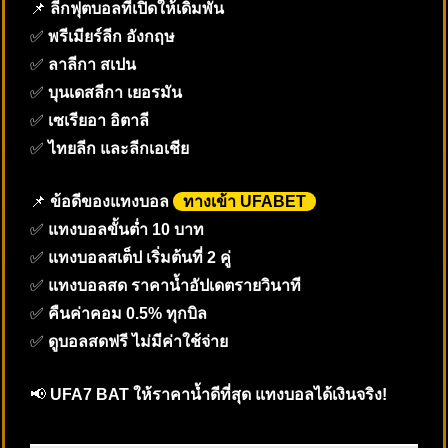
📌
ลีกฟุตบอลที่เปิดให้เดิมพัน
✅
พรีเมียร์ลีก อังกฤษ
✅
ลาลีกา สเปน
✅
บุนเดสลีกา เยอรมัน
✅
เซเรียอา อิตาลี
✅
ไทยลีก และลีกเอเชีย
📌
ข้อดีของแทงบอล
ทางเข้า UFABET
✅
แทงบอลขั้นต่ำ 10 บาท
✅
แทงบอลสเต็ป เริ่มต้นที่ 2 คู่
✅
แทงบอลสด ราคาน้ำอัปเดตรายวินาที
✅
คืนค่าคอม 0.5% ทุกบิล
✅
ดูบอลสดฟรี ไม่มีค่าใช้จ่าย
📢
UFA7 BAT ให้ราคาน้ำดีที่สุด แทงบอลได้เงินจริง!