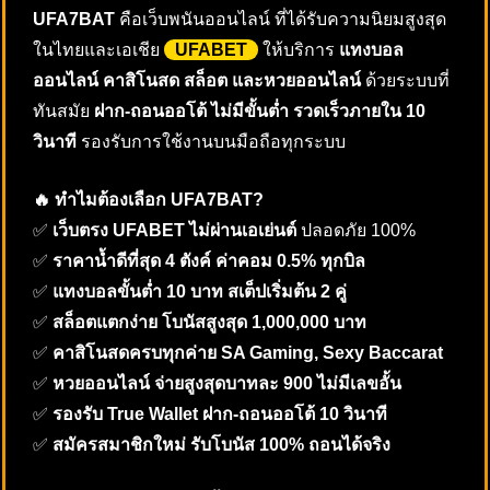
UFA7BAT
คือเว็บพนันออนไลน์ ที่ได้รับความนิยมสูงสุด
ในไทยและเอเชีย
UFABET
ให้บริการ
แทงบอล
ออนไลน์ คาสิโนสด สล็อต และหวยออนไลน์
ด้วยระบบที่
ทันสมัย
ฝาก-ถอนออโต้ ไม่มีขั้นต่ำ รวดเร็วภายใน 10
วินาที
รองรับการใช้งานบนมือถือทุกระบบ
🔥 ทำไมต้องเลือก UFA7BAT?
✅
เว็บตรง UFABET ไม่ผ่านเอเย่นต์
ปลอดภัย 100%
✅
ราคาน้ำดีที่สุด 4 ตังค์ ค่าคอม 0.5% ทุกบิล
✅
แทงบอลขั้นต่ำ 10 บาท สเต็ปเริ่มต้น 2 คู่
✅
สล็อตแตกง่าย โบนัสสูงสุด 1,000,000 บาท
✅
คาสิโนสดครบทุกค่าย SA Gaming, Sexy Baccarat
✅
หวยออนไลน์ จ่ายสูงสุดบาทละ 900 ไม่มีเลขอั้น
✅
รองรับ True Wallet ฝาก-ถอนออโต้ 10 วินาที
✅
สมัครสมาชิกใหม่ รับโบนัส 100% ถอนได้จริง