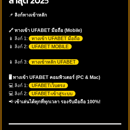
ล่าสุด 202
5
📌
ลิงก์ทางเข้าหลัก
🔗 ทางเข้า UFABET มือถือ (Mobile)
📱 ลิงก์ 1:
ทางเข้า UFABET มือถือ
📱 ลิงก์ 2:
UFABET MOBILE
📱 ลิงก์ 3:
ทางเข้าหลัก UFABET
🖥️ ทางเข้า UFABET คอมพิวเตอร์ (PC & Mac)
💻 ลิงก์ 1:
UFABETเว็บตรง
💻 ลิงก์ 2:
UFABET-เข้าสู่ระบบ
📢
เข้าเล่นได้ทุกที่ทุกเวลา รองรับมือถือ 100%!