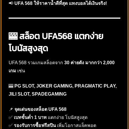
📢
UFA 568 ให้ราคาน้ำดีที่สุด แทงบอลได้เงินจริง!
🎰 สล็อต UFA568 แตกง่าย
โบนัสสูงสุด
UFA 568 รวมเกมสล็อตจาก
30 ค่ายดัง มากกว่า 2,000
เกม
เช่น
🎰
PG SLOT, JOKER GAMING, PRAGMATIC PLAY,
JILI SLOT, SPADEGAMING
📌
จุดเด่นของสล็อต UFA 568
✅
เบทขั้นต่ำ 1 บาท
แตกง่าย โบนัสสูงสุด
✅
รองรับการซื้อฟรีสปิน
เพิ่มโอกาสแจ็คพอต