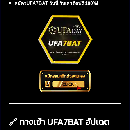
📢
สมัครUFA7BAT วันนี้ รับเครดิตฟรี 100%!
🔗 ทางเข้า UFA7BAT อัปเดต