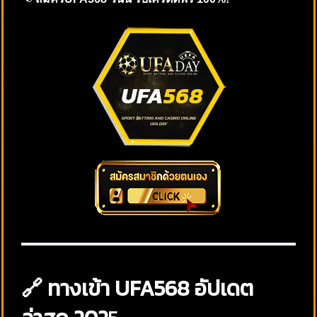
🔗 ทางเข้า UFA568 อัปเดต