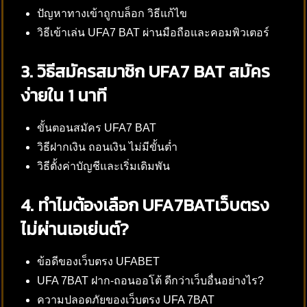
ปัญหาทางเข้าถูกบล็อก วิธีแก้ไข
วิธีเข้าเล่น UFA7 BAT ผ่านมือถือและคอมพิวเตอร์
3. วิธีสมัครสมาชิก UFA7 BAT สมัคร
ง่ายใน 1 นาที
ขั้นตอนสมัคร UFA7 BAT
วิธีฝากเงิน ถอนเงิน ไม่มีขั้นต่ำ
วิธีตั้งค่าบัญชีและเริ่มเดิมพัน
4. ทำไมต้องเลือก UFA7BATเว็บตรง
ไม่ผ่านเอเย่นต์?
ข้อดีของเว็บตรง UFABET
UFA 7BAT ฝาก-ถอนออโต้ ดีกว่าเว็บอื่นอย่างไร?
ความปลอดภัยของเว็บตรง UFA 7BAT