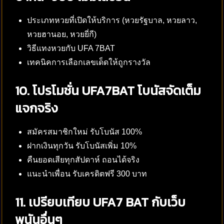
ประเภทหวยที่เปิดให้บริการ (หวยรัฐบาล, หวยลาว,
หวยฮานอย, หวยยี่กี)
วิธีแทงหวยกับ UFA 7BAT
เทคนิคการเลือกเลขเด็ดให้ถูกรางวัล
10. โปรโมชั่น UFA7BAT โบนัสจัดเต็ม
แจกจริง
สมัครสมาชิกใหม่ รับโบนัส 100%
ฝากเงินทุกวัน รับโบนัสเพิ่ม 10%
คืนยอดเสียทุกสัปดาห์ ถอนได้จริง
แนะนำเพื่อน รับเครดิตฟรี 300 บาท
11. เปรียบเทียบ UFA7 BAT กับเว็บ
พนันอื่นๆ