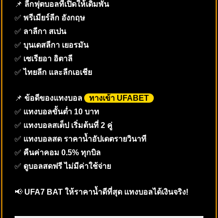
📌
ลีกฟุตบอลที่เปิดให้เดิมพัน
✅
พรีเมียร์ลีก อังกฤษ
✅
ลาลีกา สเปน
✅
บุนเดสลีกา เยอรมัน
✅
เซเรียอา อิตาลี
✅
ไทยลีก และลีกเอเชีย
📌
ข้อดีของแทงบอล
ทางเข้า UFABET
✅
แทงบอลขั้นต่ำ 10 บาท
✅
แทงบอลสเต็ป เริ่มต้นที่ 2 คู่
✅
แทงบอลสด ราคาน้ำอัปเดตรายวินาที
✅
คืนค่าคอม 0.5% ทุกบิล
✅
ดูบอลสดฟรี ไม่มีค่าใช้จ่าย
📢
UFA7 BAT ให้ราคาน้ำดีที่สุด แทงบอลได้เงินจริง!