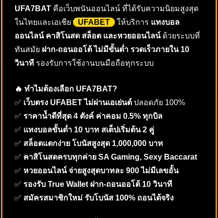
UFA7BAT
คือเว็บพนันออนไลน์ ที่ได้รับความนิยมสูงสุด
ในไทยและเอเชีย
UFABET
ให้บริการ
แทงบอล
ออนไลน์ คาสิโนสด สล็อต และหวยออนไลน์
ด้วยระบบที่
ทันสมัย
ฝาก-ถอนออโต้ ไม่มีขั้นต่ำ รวดเร็วภายใน 10
วินาที
รองรับการใช้งานบนมือถือทุกระบบ
🔥 ทำไมต้องเลือก UFA7BAT?
✅
เว็บตรง UFABET ไม่ผ่านเอเย่นต์
ปลอดภัย 100%
✅
ราคาน้ำดีที่สุด 4 ตังค์ ค่าคอม 0.5% ทุกบิล
✅
แทงบอลขั้นต่ำ 10 บาท สเต็ปเริ่มต้น 2 คู่
✅
สล็อตแตกง่าย โบนัสสูงสุด 1,000,000 บาท
✅
คาสิโนสดครบทุกค่าย SA Gaming, Sexy Baccarat
✅
หวยออนไลน์ จ่ายสูงสุดบาทละ 900 ไม่มีเลขอั้น
✅
รองรับ True Wallet ฝาก-ถอนออโต้ 10 วินาที
✅
สมัครสมาชิกใหม่ รับโบนัส 100% ถอนได้จริง