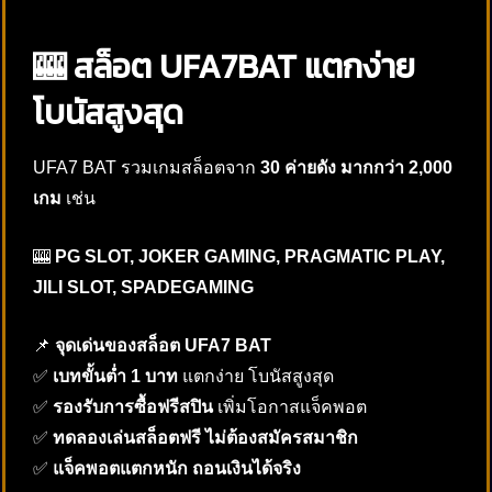
🎰 สล็อต UFA7BAT แตกง่าย
โบนัสสูงสุด
UFA7 BAT รวมเกมสล็อตจาก
30 ค่ายดัง มากกว่า 2,000
เกม
เช่น
🎰
PG SLOT, JOKER GAMING, PRAGMATIC PLAY,
JILI SLOT, SPADEGAMING
📌
จุดเด่นของสล็อต UFA7 BAT
✅
เบทขั้นต่ำ 1 บาท
แตกง่าย โบนัสสูงสุด
✅
รองรับการซื้อฟรีสปิน
เพิ่มโอกาสแจ็คพอต
✅
ทดลองเล่นสล็อตฟรี ไม่ต้องสมัครสมาชิก
✅
แจ็คพอตแตกหนัก ถอนเงินได้จริง