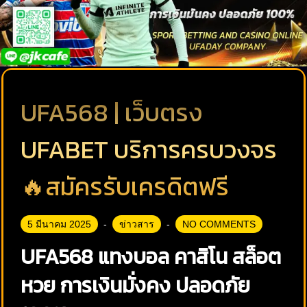
UFA568 | เว็บตรง
UFABET บริการครบวงจร
🔥สมัครรับเครดิตฟรี
5 มีนาคม 2025
ข่าวสาร
NO COMMENTS
UFA568 แทงบอล คาสิโน สล็อต
หวย การเงินมั่งคง ปลอดภัย