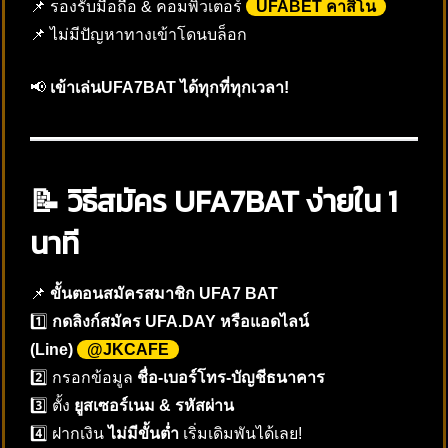
📌 รองรับมือถือ & คอมพิวเตอร์
UFABET คาสิโน
📌 ไม่มีปัญหาทางเข้าโดนบล็อก
📢
เข้าเล่นUFA7BAT ได้ทุกที่ทุกเวลา!
📝 วิธีสมัคร UFA7BAT ง่ายใน 1
นาที
📌
ขั้นตอนสมัครสมาชิก UFA7 BAT
1️⃣
กดลิงก์สมัคร
UFA.DAY หรือแอดไลน์
(Line)
@JKCAFE
2️⃣ กรอกข้อมูล
ชื่อ-เบอร์โทร-บัญชีธนาคาร
3️⃣ ตั้ง
ยูสเซอร์เนม & รหัสผ่าน
4️⃣ ฝากเงิน
ไม่มีขั้นต่ำ
เริ่มเดิมพันได้เลย!