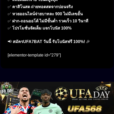
✅
คาสิโนสด ถ่ายทอดสดจากบ่อนจริง
✅
หวยออนไลน์จ่ายบาทละ 900 ไม่มีเลขอั้น
✅
ฝาก-ถอนออโต้ ไม่มีขั้นต่ำ รวดเร็ว 10 วินาที
✅
โปรโมชั่นจัดเต็ม แจกโบนัส 100%
📢
สมัครUFA7BAT วันนี้ รับโบนัสฟรี 100%!
🎉
[elementor-template id=”279″]