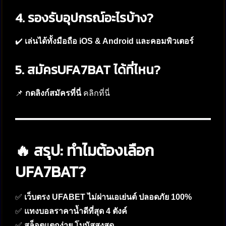
4. รองรับอุปกรณ์อะไรบ้าง?
✔️
เล่นได้ทั้งมือถือ iOS & Android และคอมพิวเตอร์
5. สมัครUFA7BAT ได้ที่ไหน?
📌
กดลิงก์สมัครที่นี่
คลิกที่นี่
🔥 สรุป: ทำไมต้องเลือก
UFA7BAT?
✅
เว็บตรง UFABET ไม่ผ่านเอเย่นต์ ปลอดภัย 100%
✅
แทงบอลราคาน้ำดีที่สุด 4 ตังค์
✅
สล็อตแตกง่าย โบนัสสูงสุด