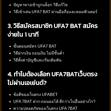
ปัญหาทางเข้าถูกบล็อก วิธีแก้ไข
วิธีเข้าเล่น UFA7 BAT ผ่านมือถือและคอมพิวเตอร์
3. วิธีสมัครสมาชิก UFA7 BAT สมัคร
ง่ายใน 1 นาที
ขั้นตอนสมัคร UFA7 BAT
วิธีฝากเงิน ถอนเงิน ไม่มีขั้นต่ำ
วิธีตั้งค่าบัญชีและเริ่มเดิมพัน
4. ทำไมต้องเลือก UFA7BATเว็บตรง
ไม่ผ่านเอเย่นต์?
ข้อดีของเว็บตรง UFABET
UFA 7BAT ฝาก-ถอนออโต้ ดีกว่าเว็บอื่นอย่างไร?
ความปลอดภัยของเว็บตรง UFA 7BAT