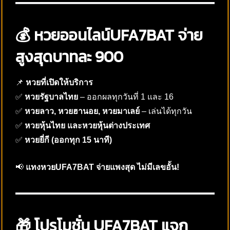
💰 หวยออนไลน์UFA7BAT จ่าย
สูงสุดบาทละ 900
📌
หวยที่เปิดให้บริการ
✅
หวยรัฐบาลไทย
– ออกผลทุกวันที่ 1 และ 16
✅
หวยลาว, หวยฮานอย, หวยมาเลย์
– เล่นได้ทุกวัน
✅
หวยหุ้นไทย และหวยหุ้นต่างประเทศ
✅
หวยยี่กี (ออกทุก 15 นาที)
📢
แทงหวยUFA7BAT จ่ายแพงสุด ไม่มีเลขอั้น!
🎁 โปรโมชั่น UFA7BAT แจก