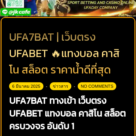
UFA7BAT | เว็บตรง
UFABET 🔥แทงบอล คาสิ
โน สล็อต ราคาน้ำดีที่สุด
6 มีนาคม 2025
ข่าวสาร
NO COMMENTS
UFA7BAT ทางเข้า เว็บตรง
UFABET แทงบอล คาสิโน สล็อต
ครบวงจร อันดับ 1