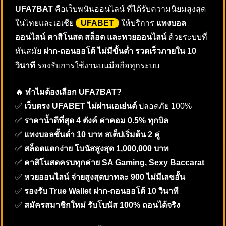
UFA7BAT
คือเว็บพนันออนไลน์ ที่ได้รับความนิยมสูงสุด
ในไทยและเอเชีย
UFABET
ให้บริการ
แทงบอล
ออนไลน์ คาสิโนสด สล็อต และหวยออนไลน์
ด้วยระบบที่
ทันสมัย
ฝาก-ถอนออโต้ ไม่มีขั้นต่ำ รวดเร็วภายใน 10
วินาที
รองรับการใช้งานบนมือถือทุกระบบ
🔥 ทำไมต้องเลือก UFA7BAT?
✅
เว็บตรง UFABET ไม่ผ่านเอเย่นต์
ปลอดภัย 100%
✅
ราคาน้ำดีที่สุด 4 ตังค์ ค่าคอม 0.5% ทุกบิล
✅
แทงบอลขั้นต่ำ 10 บาท สเต็ปเริ่มต้น 2 คู่
✅
สล็อตแตกง่าย โบนัสสูงสุด 1,000,000 บาท
✅
คาสิโนสดครบทุกค่าย SA Gaming, Sexy Baccarat
✅
หวยออนไลน์ จ่ายสูงสุดบาทละ 900 ไม่มีเลขอั้น
✅
รองรับ True Wallet ฝาก-ถอนออโต้ 10 วินาที
✅
สมัครสมาชิกใหม่ รับโบนัส 100% ถอนได้จริง