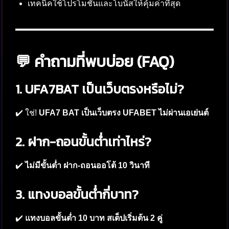
เทคนิคใช้โปรโมชั่นและโบนัสให้คุ้มค่าที่สุด
💬 คำถามที่พบบ่อย (FAQ)
1. UFA7BAT เป็นเว็บตรงหรือไม่?
✔️ ใช่!
UFA7 BAT เป็นเว็บตรง UFABET ไม่ผ่านเอเย่นต์
2. ฝาก-ถอนขั้นต่ำเท่าไหร่?
✔️
ไม่มีขั้นต่ำ ฝาก-ถอนออโต้ 10 วินาที
3. แทงบอลขั้นต่ำกี่บาท?
✔️
แทงบอลขั้นต่ำ 10 บาท สเต็ปเริ่มต้น 2 คู่