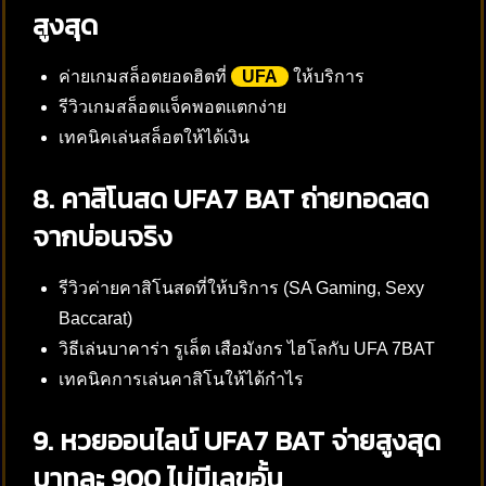
สูงสุด
ค่ายเกมสล็อตยอดฮิตที่
UFA
ให้บริการ
รีวิวเกมสล็อตแจ็คพอตแตกง่าย
เทคนิคเล่นสล็อตให้ได้เงิน
8. คาสิโนสด UFA7
BAT ถ่ายทอดสด
จากบ่อนจริง
รีวิวค่ายคาสิโนสดที่ให้บริการ (SA Gaming, Sexy
Baccarat)
วิธีเล่นบาคาร่า รูเล็ต เสือมังกร ไฮโลกับ UFA 7BAT
เทคนิคการเล่นคาสิโนให้ได้กำไร
9. หวยออนไลน์ UFA7
BAT จ่ายสูงสุด
บาทละ 900 ไม่มีเลขอั้น