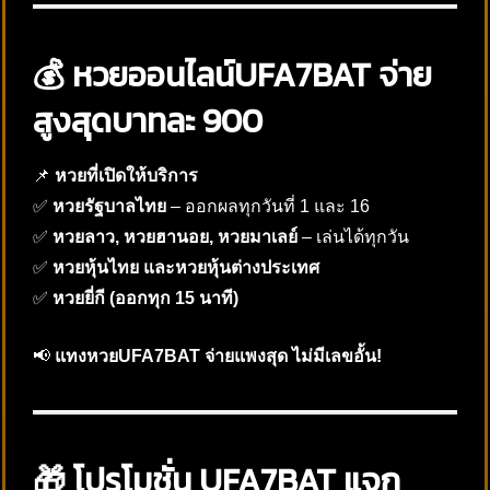
💰 หวยออนไลน์UFA7BAT จ่าย
สูงสุดบาทละ 900
📌
หวยที่เปิดให้บริการ
✅
หวยรัฐบาลไทย
– ออกผลทุกวันที่ 1 และ 16
✅
หวยลาว, หวยฮานอย, หวยมาเลย์
– เล่นได้ทุกวัน
✅
หวยหุ้นไทย และหวยหุ้นต่างประเทศ
✅
หวยยี่กี (ออกทุก 15 นาที)
📢
แทงหวยUFA7BAT จ่ายแพงสุด ไม่มีเลขอั้น!
🎁 โปรโมชั่น UFA7BAT แจก