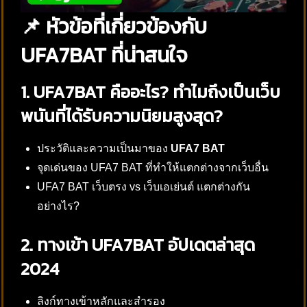
📌 หัวข้อที่เกี่ยวข้องกับ
UFA7BAT ที่น่าสนใจ
1. UFA7BAT คืออะไร? ทำไมถึงเป็นเว็บ
พนันที่ได้รับความนิยมสูงสุด?
ประวัติและความเป็นมาของ
UFA7 BAT
จุดเด่นของ UFA7 BAT ที่ทำให้แตกต่างจากเว็บอื่น
UFA7 BAT เว็บตรง vs เว็บเอเย่นต์ แตกต่างกัน
อย่างไร?
2. ทางเข้า UFA7BAT อัปเดตล่าสุด
2024
ลิงก์ทางเข้าหลักและสำรอง