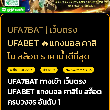
UFA7BAT | เว็บตรง
UFABET 🔥แทงบอล คาสิ
โน สล็อต ราคาน้ำดีที่สุด
6 มีนาคม 2025
ข่าวสาร
NO COMMENTS
UFA7BAT ทางเข้า เว็บตรง
UFABET แทงบอล คาสิโน สล็อต
ครบวงจร อันดับ 1