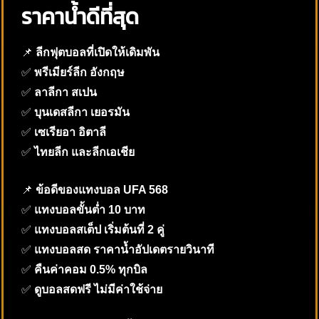
ราคาน้ำดีที่สุด
📌
ลีกฟุตบอลที่เปิดให้เดิมพัน
✅
พรีเมียร์ลีก อังกฤษ
✅
ลาลีกา สเปน
✅
บุนเดสลีกา เยอรมัน
✅
เซเรียอา อิตาลี
✅
ไทยลีก และลีกเอเชีย
📌
ข้อดีของแทงบอล UFA 568
✅
แทงบอลขั้นต่ำ 10 บาท
✅
แทงบอลสเต็ป เริ่มต้นที่ 2 คู่
✅
แทงบอลสด ราคาน้ำอัปเดตรายวินาที
✅
คืนค่าคอม 0.5% ทุกบิล
✅
ดูบอลสดฟรี ไม่มีค่าใช้จ่าย