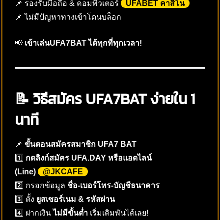
📌 รองรับมือถือ & คอมพิวเตอร์
UFABET คาสิโน
📌 ไม่มีปัญหาทางเข้าโดนบล็อก
📢
เข้าเล่นUFA7BAT ได้ทุกที่ทุกเวลา!
📝 วิธีสมัคร UFA7BAT ง่ายใน 1
นาที
📌
ขั้นตอนสมัครสมาชิก UFA7 BAT
1️⃣
กดลิงก์สมัคร
UFA.DAY หรือแอดไลน์
(Line)
@JKCAFE
2️⃣ กรอกข้อมูล
ชื่อ-เบอร์โทร-บัญชีธนาคาร
3️⃣ ตั้ง
ยูสเซอร์เนม & รหัสผ่าน
4️⃣ ฝากเงิน
ไม่มีขั้นต่ำ
เริ่มเดิมพันได้เลย!