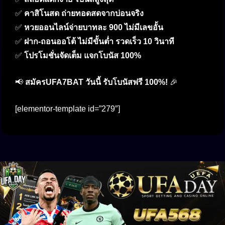
✅
คาสิโนสด ถ่ายทอดสดจากบ่อนจริง
✅
หวยออนไลน์จ่ายบาทละ 900 ไม่มีเลขอั้น
✅
ฝาก-ถอนออโต้ ไม่มีขั้นต่ำ รวดเร็ว 10 วินาที
✅
โปรโมชั่นจัดเต็ม แจกโบนัส 100%
📢
สมัครUFA7BAT วันนี้ รับโบนัสฟรี 100%!
🎉
[elementor-template id=”279″]