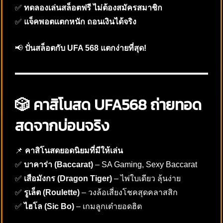
✅
ทดลองเล่นสล็อตฟรี ไม่ต้องสมัครสมาชิก
✅
แจ็คพอตแตกหนัก ถอนเงินได้จริง
📢
ปั่นสล็อตกับ UFA 568 แตกง่ายที่สุด!
🎲 คาสิโนสด UFA568 ถ่ายทอด
สดจากบ่อนจริง
📌
คาสิโนสดยอดนิยมที่มีให้เล่น
✅
บาคาร่า (Baccarat)
– SA Gaming, Sexy Baccarat
✅
เสือมังกร (Dragon Tiger)
– ไพ่ใบเดียว ลุ้นง่าย
✅
รูเล็ต (Roulette)
– วงล้อเสี่ยงโชคสุดคลาสสิก
✅
ไฮโล (Sic Bo)
– เกมลูกเต๋ายอดฮิต