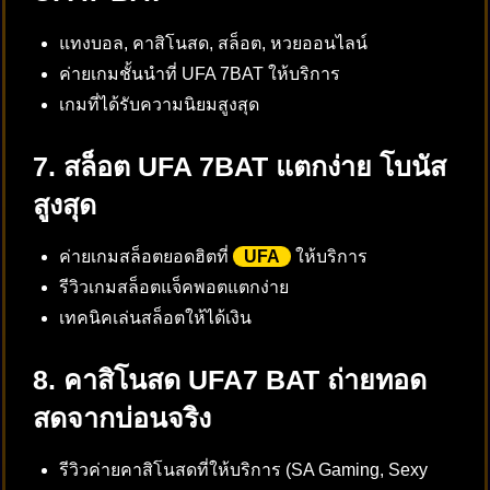
แทงบอล, คาสิโนสด, สล็อต, หวยออนไลน์
ค่ายเกมชั้นนำที่ UFA 7BAT ให้บริการ
เกมที่ได้รับความนิยมสูงสุด
7. สล็อต UFA 7BAT แตกง่าย โบนัส
สูงสุด
ค่ายเกมสล็อตยอดฮิตที่
UFA
ให้บริการ
รีวิวเกมสล็อตแจ็คพอตแตกง่าย
เทคนิคเล่นสล็อตให้ได้เงิน
8. คาสิโนสด UFA7
BAT ถ่ายทอด
สดจากบ่อนจริง
รีวิวค่ายคาสิโนสดที่ให้บริการ (SA Gaming, Sexy