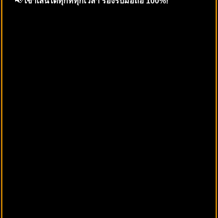
📢
เข้าเล่นได้ทุกที่ทุกเวลา รองรับมือถือ 100%!