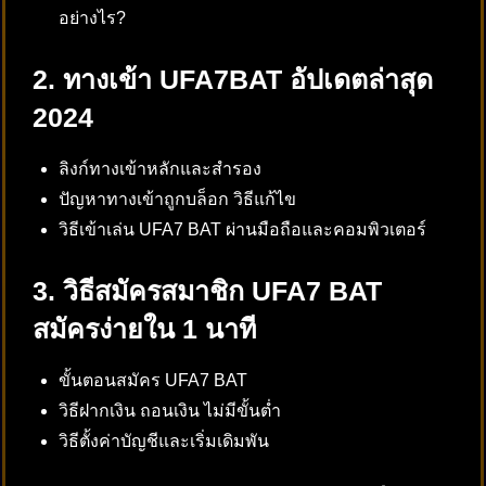
อย่างไร?
2. ทางเข้า UFA7BAT อัปเดตล่าสุด
2024
ลิงก์ทางเข้าหลักและสำรอง
ปัญหาทางเข้าถูกบล็อก วิธีแก้ไข
วิธีเข้าเล่น UFA7 BAT ผ่านมือถือและคอมพิวเตอร์
3. วิธีสมัครสมาชิก UFA7 BAT
สมัครง่ายใน 1 นาที
ขั้นตอนสมัคร UFA7 BAT
วิธีฝากเงิน ถอนเงิน ไม่มีขั้นต่ำ
วิธีตั้งค่าบัญชีและเริ่มเดิมพัน