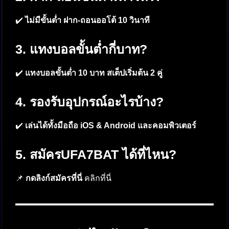
✔️
ไม่มีขั้นต่ำ ฝาก-ถอนออโต้ 10 วินาที
3. แทงบอลขั้นต่ำกี่บาท?
✔️
แทงบอลขั้นต่ำ 10 บาท สเต็ปเริ่มต้น 2 คู่
4. รองรับอุปกรณ์อะไรบ้าง?
✔️
เล่นได้ทั้งมือถือ iOS & Android และคอมพิวเตอร์
5. สมัครUFA7BAT ได้ที่ไหน?
📌
กดลิงก์สมัครที่นี่
คลิกที่นี่