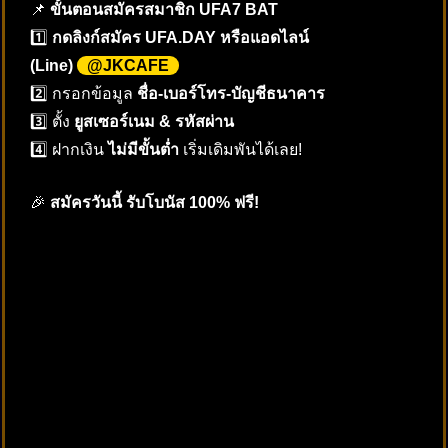
📌
ขั้นตอนสมัครสมาชิก UFA7 BAT
1️⃣
กดลิงก์สมัคร
UFA.DAY หรือแอดไลน์
(Line)
@JKCAFE
2️⃣ กรอกข้อมูล
ชื่อ-เบอร์โทร-บัญชีธนาคาร
3️⃣ ตั้ง
ยูสเซอร์เนม & รหัสผ่าน
4️⃣ ฝากเงิน
ไม่มีขั้นต่ำ
เริ่มเดิมพันได้เลย!
🎉
สมัครวันนี้ รับโบนัส 100% ฟรี!