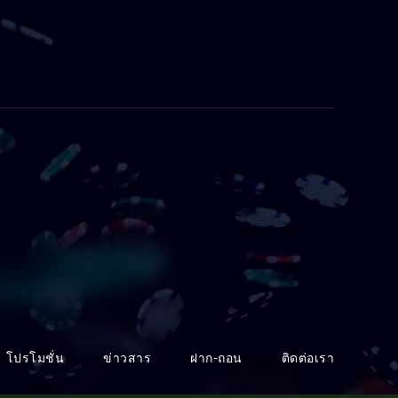
โปรโมชั่น
ข่าวสาร
ฝาก-ถอน
ติดต่อเรา