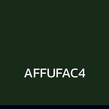
AFFUFAC4