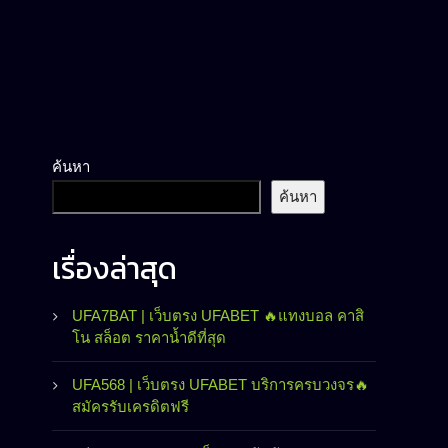
ค้นหา
ค้นหา
เรื่องล่าสุด
UFA7BAT | เว็บตรง UFABET 🔥แทงบอล คาสิ
โน สล็อต ราคาน้ำดีที่สุด
UFA568 | เว็บตรง UFABET บริการครบวงจร🔥
สมัครรับเครดิตฟรี