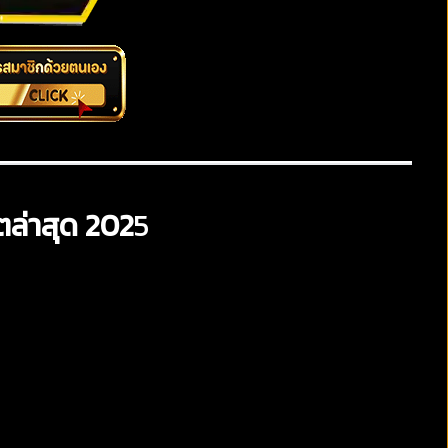
ล่าสุด 202
5