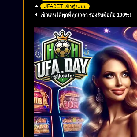
🔹
UFABET เข้าสู่ระบบ
📢
เข้าเล่นได้ทุกที่ทุกเวลา รองรับมือถือ 100%!