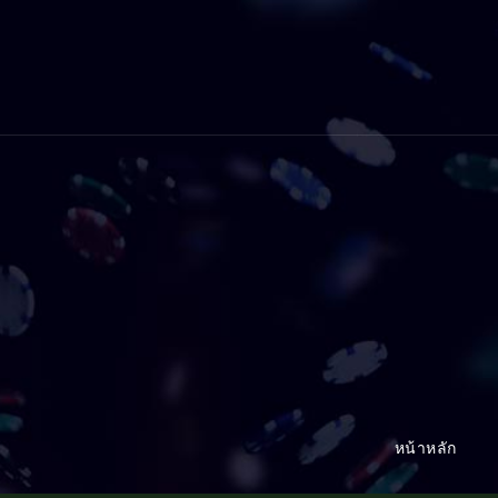
หน้าหลัก