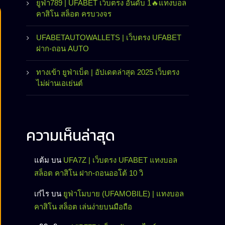
ยูฟ่า789 | UFABET เว็บตรง อันดับ 1🔥แทงบอล
คาสิโน สล็อต ครบวงจร
UFABETAUTOWALLETS | เว็บตรง UFABET
ฝาก-ถอน AUTO
ทางเข้า ยูฟ่าเบ็ต | อัปเดตล่าสุด 2025 เว็บตรง
ไม่ผ่านเอเย่นต์
ความเห็นล่าสุด
แต้ม
บน
UFA7Z | เว็บตรง UFABET แทงบอล
สล็อต คาสิโน ฝาก-ถอนออโต้ 10 วิ
เก๋ไร
บน
ยูฟ่าโมบาย (UFAMOBILE) | แทงบอล
คาสิโน สล็อต เล่นง่ายบนมือถือ