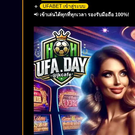
🔹
UFABET เข้าสู่ระบบ
📢
เข้าเล่นได้ทุกที่ทุกเวลา รองรับมือถือ 100%!