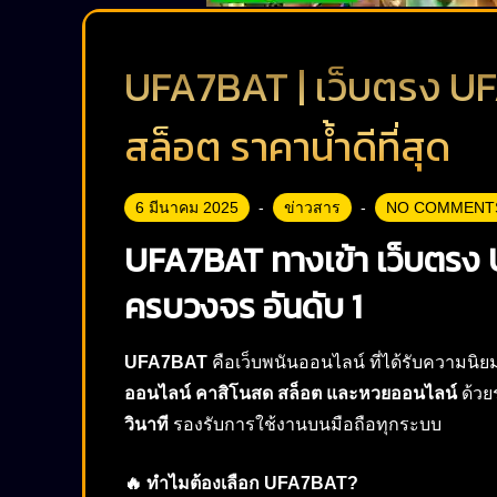
UFA7BAT | เว็บตรง U
สล็อต ราคาน้ำดีที่สุด
6 มีนาคม 2025
ข่าวสาร
NO COMMENT
UFA7BAT ทางเข้า เว็บตรง
ครบวงจร อันดับ 1
UFA7BAT
คือเว็บพนันออนไลน์ ที่ได้รับความนิ
ออนไลน์ คาสิโนสด สล็อต และหวยออนไลน์
ด้วย
วินาที
รองรับการใช้งานบนมือถือทุกระบบ
🔥 ทำไมต้องเลือก UFA7BAT?