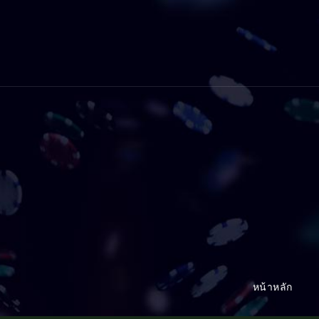
หน้าหลัก