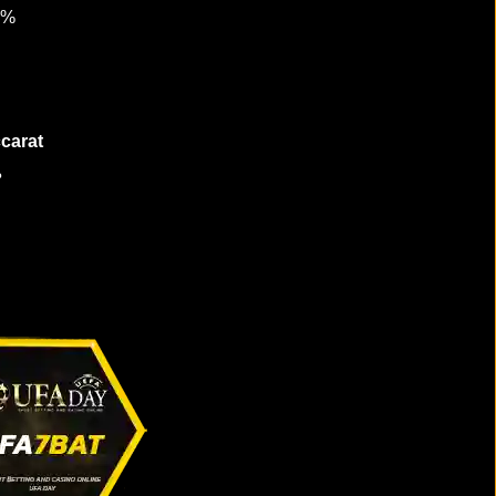
0%
carat
น