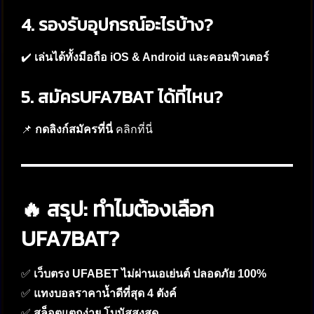
4. รองรับอุปกรณ์อะไรบ้าง?
✔️
เล่นได้ทั้งมือถือ iOS & Android และคอมพิวเตอร์
5. สมัครUFA7BAT ได้ที่ไหน?
📌
กดลิงก์สมัครที่นี่
คลิกที่นี่
🔥 สรุป: ทำไมต้องเลือก
UFA7BAT?
✅
เว็บตรง UFABET ไม่ผ่านเอเย่นต์ ปลอดภัย 100%
✅
แทงบอลราคาน้ำดีที่สุด 4 ตังค์
✅
สล็อตแตกง่าย โบนัสสูงสุด