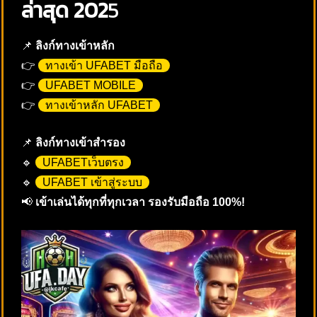
ล่าสุด 202
5
📌
ลิงก์ทางเข้าหลัก
👉
ทางเข้า UFABET มือถือ
👉
UFABET MOBILE
👉
ทางเข้าหลัก UFABET
📌
ลิงก์ทางเข้าสำรอง
🔹
UFABETเว็บตรง
🔹
UFABET เข้าสู่ระบบ
📢
เข้าเล่นได้ทุกที่ทุกเวลา รองรับมือถือ 100%!