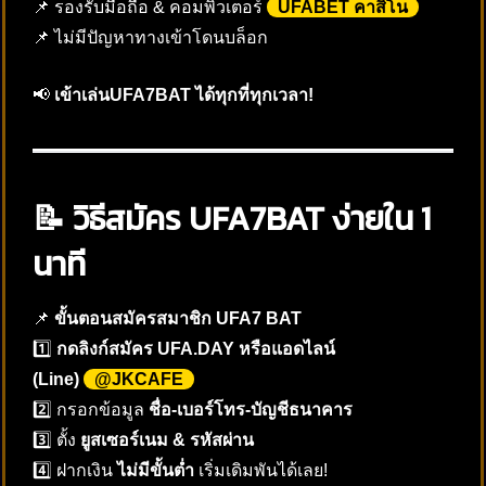
📌 รองรับมือถือ & คอมพิวเตอร์
UFABET คาสิโน
📌 ไม่มีปัญหาทางเข้าโดนบล็อก
📢
เข้าเล่นUFA7BAT ได้ทุกที่ทุกเวลา!
📝 วิธีสมัคร UFA7BAT ง่ายใน 1
นาที
📌
ขั้นตอนสมัครสมาชิก UFA7 BAT
1️⃣
กดลิงก์สมัคร
UFA.DAY หรือแอดไลน์
(Line)
@JKCAFE
2️⃣ กรอกข้อมูล
ชื่อ-เบอร์โทร-บัญชีธนาคาร
3️⃣ ตั้ง
ยูสเซอร์เนม & รหัสผ่าน
4️⃣ ฝากเงิน
ไม่มีขั้นต่ำ
เริ่มเดิมพันได้เลย!