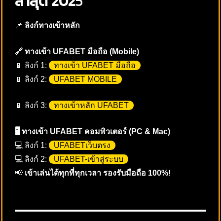
ล่าสุด 202
5
📌
ลิงก์ทางเข้าหลัก
🔗 ทางเข้า UFABET มือถือ (Mobile)
📱 ลิงก์ 1:
ทางเข้า UFABET มือถือ
📱 ลิงก์ 2:
UFABET MOBILE
📱 ลิงก์ 3:
ทางเข้าหลัก UFABET
🖥️ ทางเข้า UFABET คอมพิวเตอร์ (PC & Mac)
💻 ลิงก์ 1:
UFABETเว็บตรง
💻 ลิงก์ 2:
UFABET-เข้าสู่ระบบ
📢
เข้าเล่นได้ทุกที่ทุกเวลา รองรับมือถือ 100%!