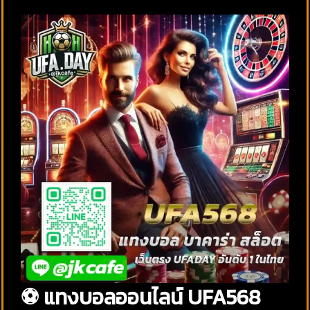
⚽ แทงบอลออนไลน์ UFA568