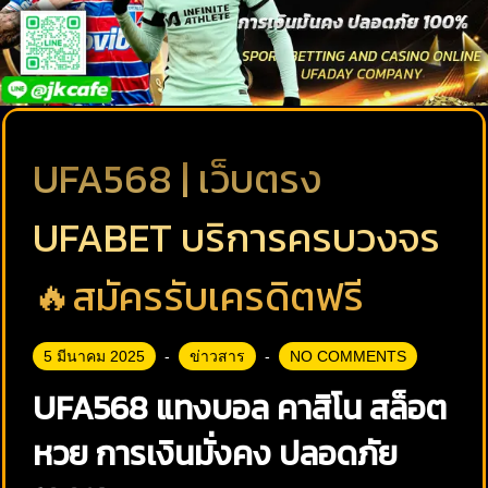
UFA568 | เว็บตรง
UFABET บริการครบวงจร
🔥สมัครรับเครดิตฟรี
5 มีนาคม 2025
ข่าวสาร
NO COMMENTS
UFA568 แทงบอล คาสิโน สล็อต
หวย การเงินมั่งคง ปลอดภัย