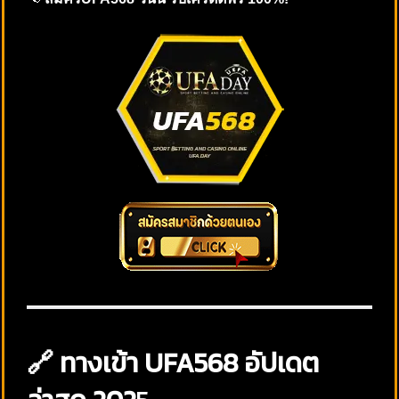
🔗 ทางเข้า UFA568 อัปเดต