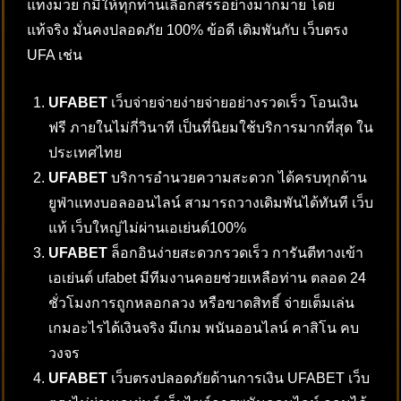
แทงมวย ก็มีให้ทุกท่านเลือกสรรอย่างมากมาย โดย
แท้จริง มั่นคงปลอดภัย 100% ข้อดี เดิมพันกับ เว็บตรง
UFA เช่น
UFABET
เว็บจ่ายจ่ายง่ายจ่ายอย่างรวดเร็ว โอนเงิน
ฟรี ภายในไม่กี่วินาที เป็นที่นิยมใช้บริการมากที่สุด ใน
ประเทศไทย
UFABET
บริการอำนวยความสะดวก ได้ครบทุกด้าน
ยูฟ่าแทงบอลออนไลน์ สามารถวางเดิมพันได้ทันที เว็บ
แท้ เว็บใหญ่ไม่ผ่านเอเย่นต์100%
UFABET
ล็อกอินง่ายสะดวกรวดเร็ว การันตีทางเข้า
เอเย่นต์ ufabet มีทีมงานคอยช่วยเหลือท่าน ตลอด 24
ชั่วโมงการถูกหลอกลวง หรือขาดสิทธิ์ จ่ายเต็มเล่น
เกมอะไรได้เงินจริง มีเกม พนันออนไลน์ คาสิโน คบ
วงจร
UFABET
เว็บตรงปลอดภัยด้านการเงิน UFABET เว็บ