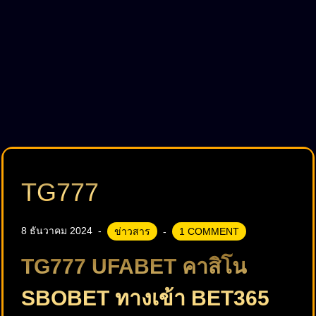
TG777
8 ธันวาคม 2024
ข่าวสาร
1 COMMENT
TG777 UFABET คาสิโน
SBOBET ทางเข้า BET365