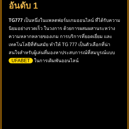
อันดับ 1
TG777
เป็นหนึ่งในแพลตฟอร์มเกมออนไลน์ ที่ได้รับความ
นิยมอย่างรวดเร็ว ในวงการ ด้วยการผสมผสานระหว่าง
ความหลากหลายของเกม การบริการที่ยอดเยี่ยม และ
เทคโนโลยีที่ทันสมัย ทำให้ TG 777 เป็นตัวเลือกที่น่า
สนใจสำหรับผู้เล่นที่มองหาประสบการณ์ที่สมบูรณ์แบบ
UFABET
ในการเดิมพันออนไลน์