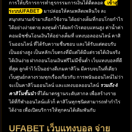
การให้บริการการทำธุรกรรมการเงินได้ดีตลอด
เข้าสู่
ระบบUFABET
มาปล่อยให้คนเพลิดเพลินใจ ละ
สนุกสนานเข้ามาเลือกใช้งาน ได้อย่างเต็มที่กอบโกยกำไร
ได้อย่างง่ายดาย ลงทุนต่ำได้ผลกำไรตอบแทนสูง ค่าน้ำค่า
คอมมิชชั่นโอนเงินให้อย่างเต็มที่ แทงบอลออนไลน์ คาสิ
โนออนไลน์ ที่ได้รับความชื่นชอบ และได้รับแต่ตอบรับ
เป็นอย่างสูง เป็นหลักเว็บตรงที่มีแต่ได้มีแต่รวยได้เงินจริง
ได้เงินง่าย ฝากถอนโอนเงินฟรีไม่มีขั้นต่ำ เว็บแทงบอลที่ดี
ที่สุด ลูกค้าไว้เป็นอย่างดีเกมคาสิโน มีครบจบในที่เดียว
เว็บศูนย์กลางรวมทุกเรื่องเกี่ยวกับ การพนันออนไลน์ไม่ว่า
จะเป็นคาสิโนออนไลน์ และแทงบอลออนไลน์
รวมถึง 4
คาสิโนชั้นนำ
ที่ได้มาตรฐานระดับสากล เพื่อสร้างราย
ได้ที่กีฬาออนไลน์แล้วก็ คาสิโนทุกชนิดสามารถทำกำไร
ได้ง่าย เพื่อเปิดบริการให้ทุกคนได้เดิมพันกับ
UFABET เว็บแทงบอล จ่าย