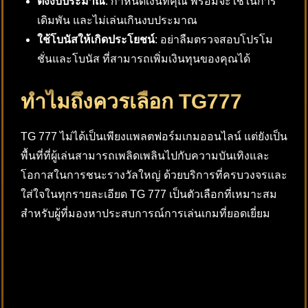
ตั้งงบประมาณ
: กำหนดเงินที่คุณ พร้อมจะใช้ในการ
เดิมพัน และไม่เล่นเกินงบประมาณ
ใช้โบนัสให้เกิดประโยชน์
: อย่าลืมตรวจสอบโปรโม
ชั่นและโบนัส ที่สามารถเพิ่มเงินทุนของคุณได้
ทำไมถึงควรเลือก TG777
TG 777 ไม่ได้เป็นเพียงแพลตฟอร์มเกมออนไลน์ แต่ยังเป็น
พื้นที่ที่ผู้เล่นสามารถเพลิดเพลินไปกับความบันเทิงและ
โอกาสในการชนะรางวัลใหญ่ ด้วยบริการที่ครบวงจรและ
ใส่ใจในทุกรายละเอียด TG 777 เป็นตัวเลือกที่เหมาะสม
สำหรับผู้ที่มองหาประสบการณ์การเล่นเกมที่ยอดเยี่ยม