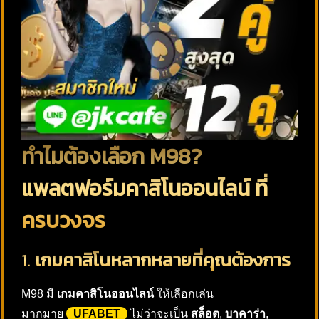
ทำไมต้องเลือก M98?
แพลตฟอร์มคาสิโนออนไลน์ ที่
ครบวงจร
1.
เกมคาสิโนหลากหลายที่คุณต้องการ
M98 มี
เกมคาสิโนออนไลน์
ให้เลือกเล่น
มากมาย
UFABET
ไม่ว่าจะเป็น
สล็อต
,
บาคาร่า
,