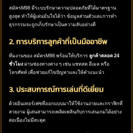
สมัครM98 มีระบบรักษาความปลอดภัยที่ได้มาตรฐาน
สูงสุด ทำให้ผู้เล่นมั่นใจได้ว่า ข้อมูลส่วนตัวและการทำ
ธุรกรรมจะถูกเก็บรักษาเป็นความลับอย่างดี
2. การบริการลูกค้าที่เป็นมืออาชีพ
ทีมงานของ สมัครM98 พร้อมให้บริการ
ลูกค้าตลอด 24
ชั่วโมง
ผ่านช่องทางต่าง ๆ เช่น แชทสด อีเมล หรือ
โทรศัพท์ เพื่อช่วยแก้ไขปัญหาและให้คำแนะนำ
3. ประสบการณ์การเล่นที่ดีเยี่ยม
ด้วยอินเทอร์เฟซที่ออกแบบมาให้ใช้งานง่ายและกราฟิกที่
สวยงาม ผู้เล่นสามารถเพลิดเพลินกับการเล่นเกมได้อย่าง
ต่อเนื่องไม่มีสะดุด