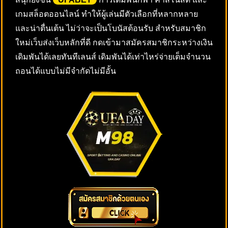
เกมสล็อตออนไลน์ ทำให้ผู้เล่นมีตัวเลือกที่หลากหลาย
และน่าตื่นเต้น ไม่ว่าจะเป็นโบนัสต้อนรับ สำหรับสมาชิก
ใหม่เว็บส่งเว็บหลักที่ดี กดเข้ามาสมัครสมาชิกระหว่างเงิน
เดิมพันได้เลยทันทีเลนส์ เดิมพันได้เท่าไหร่จ่ายเต็มจำนวน
ถอนได้แบบไม่มีจำกัดไม่มีอั้น