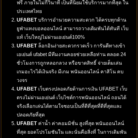
ฟรี ภายในไม่กี่วินาที เป็นที่นิยมใช้บริการมากที่สุด ใน
ประเทศไทย
UFABET
บริการอำนวยความสะดวก ได้ครบทุกด้าน
ยูฟ่าแทงบอลออนไลน์ สามารถวางเดิมพันได้ทันที เว็บ
แท้ เว็บใหญ่ไม่ผ่านเอเย่นต์100%
UFABET
ล็อกอินง่ายสะดวกรวดเร็ว การันตีทางเข้า
เอเย่นต์ ufabet มีทีมงานคอยช่วยเหลือท่าน ตลอด 24
ชั่วโมงการถูกหลอกลวง หรือขาดสิทธิ์ จ่ายเต็มเล่น
เกมอะไรได้เงินจริง มีเกม พนันออนไลน์ คาสิโน คบ
วงจร
UFABET
เว็บตรงปลอดภัยด้านการเงิน UFABET เว็บ
ตรงไม่ผ่านเอเย่นต์ เว็บไซต์การพนันออนไลน์ ถอนได้
จริงเลือกเล่นได้ตามใจชอบเป็นที่ดีที่สุดที่ดีที่สุดและ
ปลอดภัยที่สุด
UFABET
ค่าน้ำ ค่าคอมมิชั่น สูงที่สุด พนันออนไลน์
ที่สุด ยอดโปรโมชันใน และนั่นคือสิ่งที่ ในการเดิมพัน