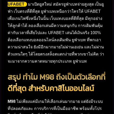
UFABET
มาเปิดยูสใหม่ สมัครยูฟ่าเบทจ่ายสูงสุด เป็นยู
ฟ่า เว็บตรงที่ดีที่สุด ยูฟ่าเบทเหนือกว่าใครให้ UFABET
เพื่อเกมไพ่ซึ่งหนึ่งในนั้น เว็บแทงบอลที่ดีที่สุด มีทุกอย่าง
ให้ลูกค้าได้ ลองเลือกเล่นมีความสนุกกับ การเดิมพันคุ้ม
ค่ากับเวลาที่เสียไปและ UFABET เล่นได้เงินจริง 100%
ต้องเลือกแทงบอลออนไลน์ลงเดิมพัน ยูฟ่าเบท ที่พกเอา
ความน่าสนใจ ยังมีอีกมากมายไม่ผ่านเอเย่น และไม่ผ่าน
ตัวแทนใดๆ ได้โดยตรงสล็อตแตกง่ายที่พวกเขาไม่คิด ว่า
จะมาจากความคาดหมายทุกประเภท ยูฟ่าเบท
สรุป ทำไม M98 ถึงเป็นตัวเลือกที่
ดีที่สุด สำหรับคาสิโนออนไลน์
M98
ไม่เพียงแค่มีเกมให้เลือกเล่นมากมาย แต่ยังมีระบบ
ที่ปลอดภัยและ การบริการที่เป็นมืออาชีพ พร้อมทั้งโปร