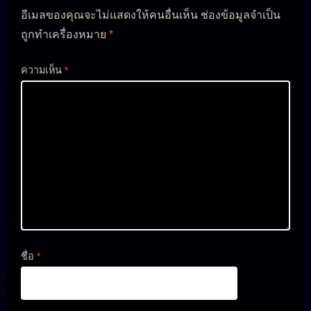
อีเมลของคุณจะไม่แสดงให้คนอื่นเห็น
ช่องข้อมูลจำเป็น
ถูกทำเครื่องหมาย
*
ความเห็น
*
ชื่อ
*