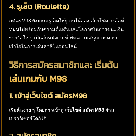
4. รูเล็ต (Roulette)
สมัครM98 ยังมีเกมรูเล็ตให้ผู้เล่นได้ลองเสี่ยงโชค วงล้อที่
หมุนไปพร้อมกับความตื่นเต้นและโอกาสในการชนะเงิน
รางวัลใหญ่ เป็นอีกหนึ่งเกมที่เพิ่มความสนุกและความ
เร้าใจในการเล่นคาสิโนออนไลน์
วิธีการสมัครสมาชิกและ เริ่มต้น
เล่นเกมกับ M98
1. เข้าสู่เว็บไซต์ สมัครM98
เริ่มต้นง่าย ๆ โดยการเข้าสู่
เว็บไซต์ สมัครM98
ผ่าน
เบราว์เซอร์ใดก็ได้