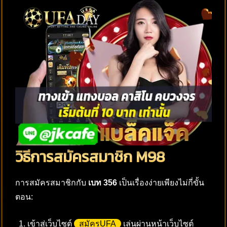
วิธีการสมัครสมาชิก M98
การสมัครสมาชิกกับ
เบท 356
เป็นเรื่องง่ายเพียงไม่กี่ขั้น
ตอน:
เข้าสู่เว็บไซต์
สมัครUFA
เล่นผ่านหน้าเว็บไซต์