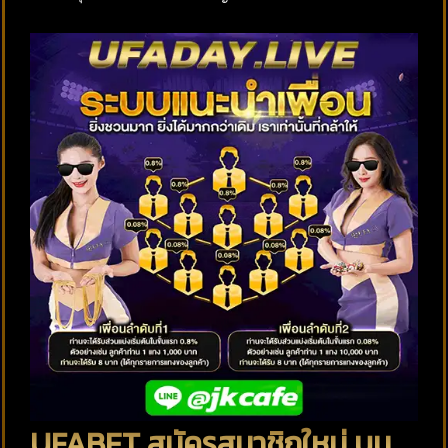
UFABET สมัครสมาชิกใหม่ บน