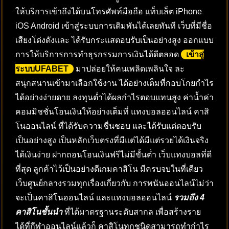
ให้บริการเข้าถึงได้บนโทรศัพท์มือถือ แท็บเล็ต iPhone
iOS Android เข้าสู่ระบบการเดิมพันได้เลยทันที เว็บที่มีชื่อ
เสียงโด่งดังและ ได้รับกระแสตอบรับเป็นอย่างสูง ออกแบบ
การให้บริการการทำธุรกรรมการเงินได้ดีตลอด
เข้าสู่
ระบบUFABET
มาปล่อยให้คนเพลิดเพลินใจ ละ
สนุกสนานเข้ามาเลือกใช้งาน ได้อย่างเต็มที่กอบโกยกำไร
ได้อย่างง่ายดาย ลงทุนต่ำได้ผลกำไรตอบแทนสูง ค่าน้ำค่า
คอมมิชชั่นโอนเงินให้อย่างเต็มที่ แทงบอลออนไลน์ คาสิ
โนออนไลน์ ที่ได้รับความชื่นชอบ และได้รับแต่ตอบรับ
เป็นอย่างสูง เป็นหลักเว็บตรงที่มีแต่ได้มีแต่รวยได้เงินจริง
ได้เงินง่าย ฝากถอนโอนเงินฟรีไม่มีขั้นต่ำ เว็บแทงบอลที่ดี
ที่สุด ลูกค้าไว้เป็นอย่างดีเกมคาสิโน มีครบจบในที่เดียว
เว็บศูนย์กลางรวมทุกเรื่องเกี่ยวกับ การพนันออนไลน์ไม่ว่า
จะเป็นคาสิโนออนไลน์ และแทงบอลออนไลน์
รวมถึง 4
คาสิโนชั้นนำ
ที่ได้มาตรฐานระดับสากล เพื่อสร้างราย
ได้ที่กีฬาออนไลน์แล้วก็ คาสิโนทุกชนิดสามารถทำกำไร