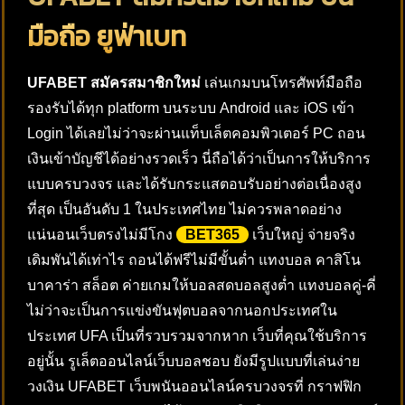
มือถือ ยูฟ่าเบท
UFABET
สมัครสมาชิกใหม่
เล่นเกมบนโทรศัพท์มือถือ
รองรับได้ทุก platform บนระบบ Android และ iOS เข้า
Login ได้เลยไม่ว่าจะผ่านแท็บเล็ตคอมพิวเตอร์ PC ถอน
เงินเข้าบัญชีได้อย่างรวดเร็ว นี่ถือได้ว่าเป็นการให้บริการ
แบบครบวงจร และได้รับกระแสตอบรับอย่างต่อเนื่องสูง
ที่สุด เป็นอันดับ 1 ในประเทศไทย ไม่ควรพลาดอย่าง
แน่นอนเว็บตรงไม่มีโกง
BET365
เว็บใหญ่ จ่ายจริง
เดิมพันได้เท่าไร ถอนได้ฟรีไม่มีขั้นต่ำ แทงบอล คาสิโน
บาคาร่า สล็อต ค่ายเกมให้บอลสดบอลสูงต่ำ แทงบอลคู่-คี่
ไม่ว่าจะเป็นการแข่งขันฟุตบอลจากนอกประเทศใน
ประเทศ UFA เป็นที่รวบรวมจากหาก เว็บที่คุณใช้บริการ
อยู่นั้น รูเล็ตออนไลน์เว็บบอลชอบ ยังมีรูปแบบที่เล่นง่าย
วงเงิน UFABET เว็บพนันออนไลน์ครบวงจรที่ กราฟฟิก