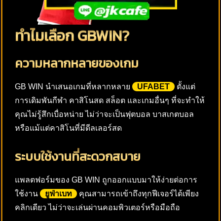
ทำไมเลือก GBWIN?
ความหลากหลายของเกม
GB WIN นำเสนอเกมที่หลากหลาย
UFABET
ตั้งแต่
การเดิมพันกีฬา คาสิโนสด สล็อต และเกมอื่นๆ ที่จะทำให้
คุณไม่รู้สึกเบื่อหน่าย ไม่ว่าจะเป็นฟุตบอล บาสเกตบอล
หรือแม้แต่คาสิโนที่มีดีลเลอร์สด
ระบบใช้งานที่สะดวกสบาย
แพลตฟอร์มของ GB WIN ถูกออกแบบมาให้ง่ายต่อการ
ใช้งาน
ยูฟ่าเบท
คุณสามารถเข้าถึงทุกฟีเจอร์ได้เพียง
คลิกเดียว ไม่ว่าจะเล่นผ่านคอมพิวเตอร์หรือมือถือ