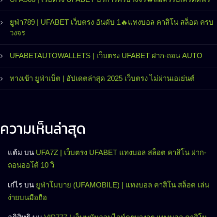
ยูฟ่า789 | UFABET เว็บตรง อันดับ 1🔥แทงบอล คาสิโน สล็อต ครบ
วงจร
UFABETAUTOWALLETS | เว็บตรง UFABET ฝาก-ถอน AUTO
ทางเข้า ยูฟ่าเบ็ต | อัปเดตล่าสุด 2025 เว็บตรง ไม่ผ่านเอเย่นต์
ความเห็นล่าสุด
แต้ม
บน
UFA7Z | เว็บตรง UFABET แทงบอล สล็อต คาสิโน ฝาก-
ถอนออโต้ 10 วิ
เก๋ไร
บน
ยูฟ่าโมบาย (UFAMOBILE) | แทงบอล คาสิโน สล็อต เล่น
ง่ายบนมือถือ