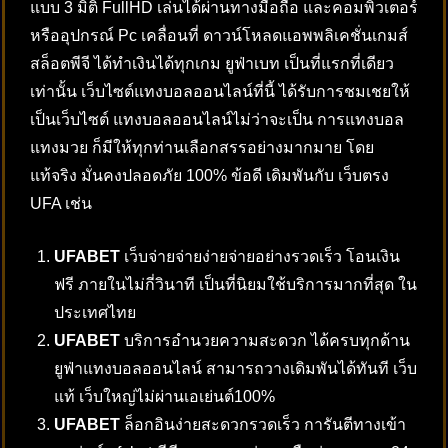
แบบ 3 มิติ FullHD เล่นได้ผ่านทางมือถือ และคอมพิวเตอร์
หรืออุปกรณ์ Pc เคลื่อนที่ ดาวน์โหลดแอพพลิเคชั่นเกมส์
สล็อตพีจี ได้ทำเงินได้ทุกเกม ยูฟ่าเบท เป็นที่แรกที่เดียว
เท่านั้น เว็บไซต์แทงบอลออนไลน์ที่นี้ ได้รับการชมเชยให้
เป็นเว็บไซต์ แทงบอลออนไลน์ไม่ว่าจะเป็น การแทงบอล
แทงมวย ก็มีให้ทุกท่านเลือกสรรอย่างมากมาย โดย
แท้จริง มั่นคงปลอดภัย 100% ข้อดี เดิมพันกับ เว็บตรง
UFA เช่น
UFABET
เว็บจ่ายจ่ายง่ายจ่ายอย่างรวดเร็ว โอนเงิน
ฟรี ภายในไม่กี่วินาที เป็นที่นิยมใช้บริการมากที่สุด ใน
ประเทศไทย
UFABET
บริการอำนวยความสะดวก ได้ครบทุกด้าน
ยูฟ่าแทงบอลออนไลน์ สามารถวางเดิมพันได้ทันที เว็บ
แท้ เว็บใหญ่ไม่ผ่านเอเย่นต์100%
UFABET
ล็อกอินง่ายสะดวกรวดเร็ว การันตีทางเข้า