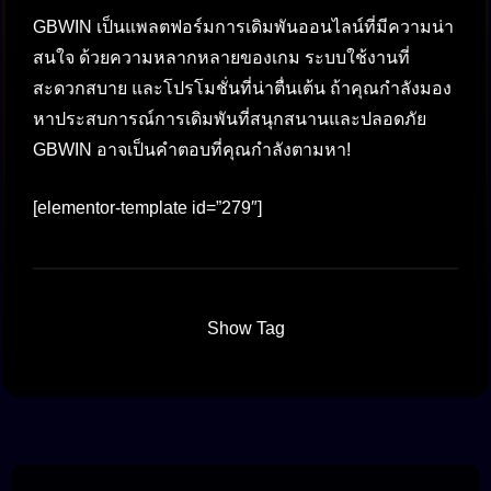
GBWIN เป็นแพลตฟอร์มการเดิมพันออนไลน์ที่มีความน่า
สนใจ ด้วยความหลากหลายของเกม ระบบใช้งานที่
สะดวกสบาย และโปรโมชั่นที่น่าตื่นเต้น ถ้าคุณกำลังมอง
หาประสบการณ์การเดิมพันที่สนุกสนานและปลอดภัย
GBWIN อาจเป็นคำตอบที่คุณกำลังตามหา!
[elementor-template id=”279″]
Show Tag