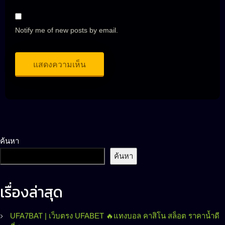
Notify me of new posts by email.
ค้นหา
ค้นหา
เรื่องล่าสุด
UFA7BAT | เว็บตรง UFABET 🔥แทงบอล คาสิโน สล็อต ราคาน้ำดี