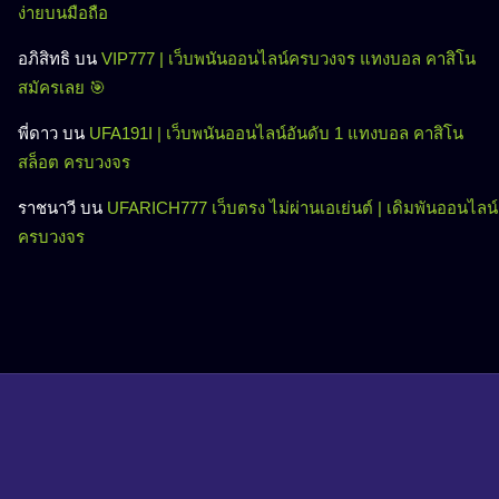
ง่ายบนมือถือ
อภิสิทธิ
บน
VIP777 | เว็บพนันออนไลน์ครบวงจร แทงบอล คาสิโน
สมัครเลย 🎯
พี่ดาว
บน
UFA191I | เว็บพนันออนไลน์อันดับ 1 แทงบอล คาสิโน
สล็อต ครบวงจร
ราชนาวี
บน
UFARICH777 เว็บตรง ไม่ผ่านเอเย่นต์ | เดิมพันออนไลน์
ครบวงจร