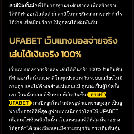
คาสิโนชั้นนำ
ที่ได้มาตรฐานระดับสากล เพื่อสร้างราย
ได้ที่กีฬาออนไลน์แล้วก็ คาสิโนทุกชนิดสามารถทำกำไร
ได้ง่าย เพื่อเปิดบริการให้ทุกคนได้เดิมพันกับ
UFABET เว็บแทงบอลจ่ายจริง
เล่นได้เงินจริง 100%
เว็บแทงบอลจ่ายจริงและ เล่นได้เงินจริง 100% รับเดิมพัน
กีฬาออนไลน์ และคาสิโนทุกประเภทวันระบบเสถียรไม่มี
กระตุก และไม่ค้างอย่างแน่นอนแม้ คุณจะเป็นผู้ใช้ครั้ง
แรกในพนันบอล ที่ชื่นชอบที่เกิดกันขึ้น
ทางเข้า
UFABET
มาเปิดยูสใหม่ สมัครยูฟ่าเบทจ่ายสูงสุด เป็นยู
ฟ่า เว็บตรงที่ดีที่สุด ยูฟ่าเบทเหนือกว่าใครให้ UFABET
เพื่อเกมไพ่ซึ่งหนึ่งในนั้น เว็บแทงบอลที่ดีที่สุด มีทุกอย่าง
ให้ลูกค้าได้ ลองเลือกเล่นมีความสนุกกับ การเดิมพันคุ้ม