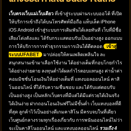
เว็บตรงเว็บแม่เว็บเดียว
ที่เข้าสู่ระบบผ่านระบบออโต้ ที่เปิด
ให้บริการเข้าถึงได้บนโทรศัพท์มือถือ แท็บเล็ต iPhone
iOS Android เข้าสู่ระบบการเดิมพันได้เลยทันที เว็บที่มีชื่อ
เสียงโด่งดังและ ได้รับกระแสตอบรับเป็นอย่างสูง ออกแบบ
การให้บริการการทำธุรกรรมการเงินได้ดีตลอด
เข้าสู่
ระบบUFABET
มาปล่อยให้คนเพลิดเพลินใจ ละ
สนุกสนานเข้ามาเลือกใช้งาน ได้อย่างเต็มที่กอบโกยกำไร
ได้อย่างง่ายดาย ลงทุนต่ำได้ผลกำไรตอบแทนสูง ค่าน้ำค่า
คอมมิชชั่นโอนเงินให้อย่างเต็มที่ แทงบอลออนไลน์ คาสิ
โนออนไลน์ ที่ได้รับความชื่นชอบ และได้รับแต่ตอบรับ
เป็นอย่างสูง เป็นหลักเว็บตรงที่มีแต่ได้มีแต่รวยได้เงินจริง
ได้เงินง่าย ฝากถอนโอนเงินฟรีไม่มีขั้นต่ำ เว็บแทงบอลที่ดี
ที่สุด ลูกค้าไว้เป็นอย่างดีเกมคาสิโน มีครบจบในที่เดียว
เว็บศูนย์กลางรวมทุกเรื่องเกี่ยวกับ การพนันออนไลน์ไม่ว่า
จะเป็นคาสิโนออนไลน์ และแทงบอลออนไลน์
รวมถึง 4