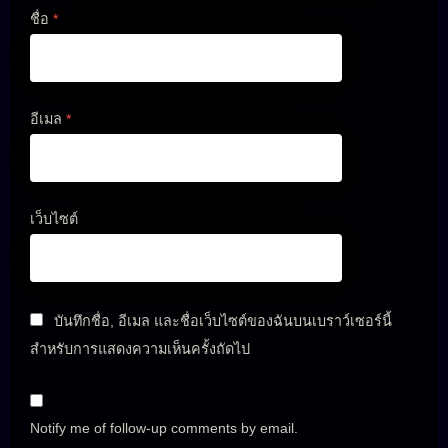
ชื่อ
*
อีเมล
*
เว็บไซต์
บันทึกชื่อ, อีเมล และชื่อเว็บไซต์ของฉันบนเบราว์เซอร์นี้
สำหรับการแสดงความเห็นครั้งถัดไป
Notify me of follow-up comments by email.