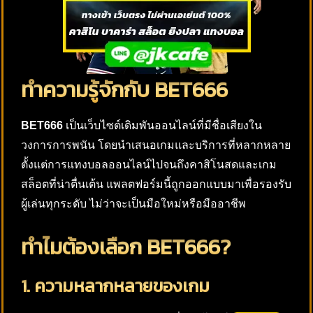
ทำความรู้จักกับ BET666
BET666
เป็นเว็บไซต์เดิมพันออนไลน์ที่มีชื่อเสียงใน
วงการการพนัน โดยนำเสนอเกมและบริการที่หลากหลาย
ตั้งแต่การแทงบอลออนไลน์ไปจนถึงคาสิโนสดและเกม
สล็อตที่น่าตื่นเต้น แพลตฟอร์มนี้ถูกออกแบบมาเพื่อรองรับ
ผู้เล่นทุกระดับ ไม่ว่าจะเป็นมือใหม่หรือมืออาชีพ
ทำไมต้องเลือก BET666?
1. ความหลากหลายของเกม