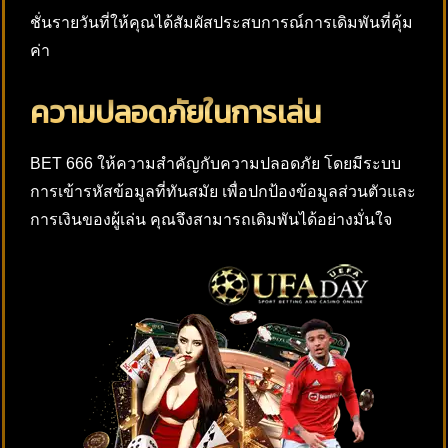
ชั่นรายวันที่ให้คุณได้สัมผัสประสบการณ์การเดิมพันที่คุ้ม
ค่า
ความปลอดภัยในการเล่น
BET 666 ให้ความสำคัญกับความปลอดภัย โดยมีระบบ
การเข้ารหัสข้อมูลที่ทันสมัย เพื่อปกป้องข้อมูลส่วนตัวและ
การเงินของผู้เล่น คุณจึงสามารถเดิมพันได้อย่างมั่นใจ