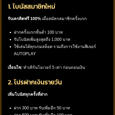
1. โบนัสสมาชิกใหม่
รับเครดิตฟรี 100%
เมื่อสมัครสมาชิกครั้งแรก
ฝากครั้งแรกขั้นต่ำ 100 บาท
รับโบนัสเพิ่มสูงสุดถึง 1,000 บาท
ใช้เล่นได้ทุกเกมสล็อต รวมถึงการใช้งานฟีเจอร์
AUTOPLAY
เงื่อนไข
: ทำเทิร์นโอเวอร์ 5 เท่า ก่อนถอนเงิน
2. โปรฝากเงินรายวัน
เพิ่มโบนัสทุกครั้งที่ฝาก
ฝาก 300 บาท รับเพิ่มอีก 50 บาท