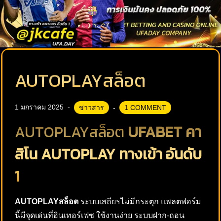
AUTOPLAYสล็อต
1 มกราคม 2025
ข่าวสาร
1 COMMENT
AUTOPLAYสล็อต
UFABET คา
สิโน AUTOPLAY ทางเข้า อันดับ
1
AUTOPLAYสล็อต
ระบบเสถียรไม่มีกระตุก แพลตฟอร์ม
นี้มีจุดเด่นที่อินเทอร์เฟซ ใช้งานง่าย ระบบฝาก-ถอน