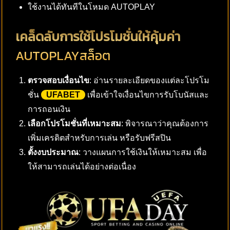
ใช้งานได้ทันทีในโหมด AUTOPLAY
เคล็ดลับการใช้โปรโมชั่นให้คุ้มค่า
AUTOPLAYสล็อต
ตรวจสอบเงื่อนไข
: อ่านรายละเอียดของแต่ละโปรโม
ชั่น
UFABET
เพื่อเข้าใจเงื่อนไขการรับโบนัสและ
การถอนเงิน
เลือกโปรโมชั่นที่เหมาะสม
: พิจารณาว่าคุณต้องการ
เพิ่มเครดิตสำหรับการเล่น หรือรับฟรีสปิน
ตั้งงบประมาณ
: วางแผนการใช้เงินให้เหมาะสม เพื่อ
ให้สามารถเล่นได้อย่างต่อเนื่อง