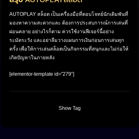
AUTOPLAY สล็อต เป็นเครื่องมือที่ตอบโจทย์นักเดิมพันที่
มองหาความสะดวกและ ต้องการประสบการณ์การเล่นที่
ผ่อนคลาย อย่างไรก็ตาม ควรใช้งานฟีเจอร์นี้อย่าง
ระมัดระวัง และอย่าลืมวางแผนการเงินก่อนการเล่นทุก
ครั้ง เพื่อให้การเล่นสล็อตเป็นกิจกรรมที่สนุกและไม่ก่อให้
เกิดปัญหาในภายหลัง
[elementor-template id=”279″]
Show Tag