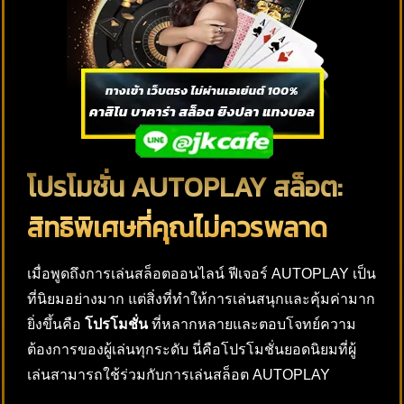
โปรโมชั่น AUTOPLAY สล็อต:
สิทธิพิเศษที่คุณไม่ควรพลาด
เมื่อพูดถึงการเล่นสล็อตออนไลน์ ฟีเจอร์ AUTOPLAY เป็น
ที่นิยมอย่างมาก แต่สิ่งที่ทำให้การเล่นสนุกและคุ้มค่ามาก
ยิ่งขึ้นคือ
โปรโมชั่น
ที่หลากหลายและตอบโจทย์ความ
ต้องการของผู้เล่นทุกระดับ นี่คือโปรโมชั่นยอดนิยมที่ผู้
เล่นสามารถใช้ร่วมกับการเล่นสล็อต AUTOPLAY