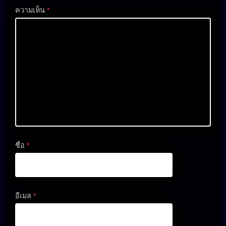
ความเห็น
*
ชื่อ
*
อีเมล
*