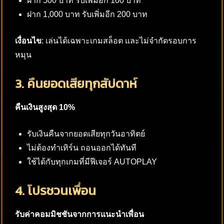
ฝาก 500 บาท รับเพิ่มอีก 100 บาท
ฝาก 1,000 บาท รับเพิ่มอีก 200 บาท
เงื่อนไข
: เล่นได้เฉพาะเกมสล็อต และไม่จำกัดรอบการ
หมุน
3. คืนยอดเสียทุกสัปดาห์
คืนเงินสูงสุด 10%
รับเงินคืนจากยอดเสียทุกวันอาทิตย์
ไม่ต้องทำเทิร์น ถอนออกได้ทันที
ใช้ได้กับทุกเกมที่มีฟีเจอร์ AUTOPLAY
4. โปรชวนเพื่อน
รับค่าคอมมิชชันจากการแนะนำเพื่อน