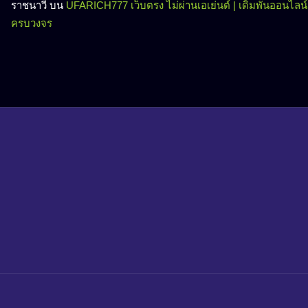
ราชนาวี
บน
UFARICH777 เว็บตรง ไม่ผ่านเอเย่นต์ | เดิมพันออนไลน์
ครบวงจร