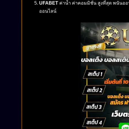
UFABET
ค่าน้ำ ค่าคอมมิชั่น สูงที่สุด พนันอ
ออนไลน์