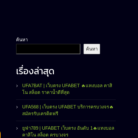
ค้นหา
ค้นหา
เรื่องล่าสุด
UFA7BAT | เว็บตรง UFABET 🔥แทงบอล คาสิ
โน สล็อต ราคาน้ำดีที่สุด
UFA568 | เว็บตรง UFABET บริการครบวงจร🔥
สมัครรับเครดิตฟรี
ยูฟ่า789 | UFABET เว็บตรง อันดับ 1🔥แทงบอล
คาสิโน สล็อต ครบวงจร