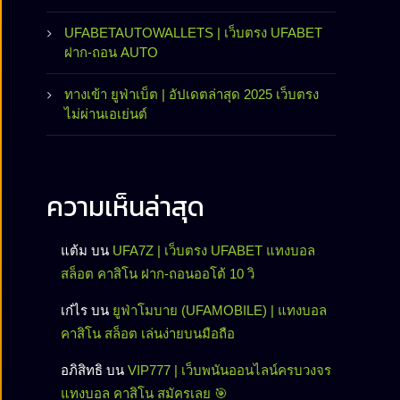
UFABETAUTOWALLETS | เว็บตรง UFABET
ฝาก-ถอน AUTO
ทางเข้า ยูฟ่าเบ็ต | อัปเดตล่าสุด 2025 เว็บตรง
ไม่ผ่านเอเย่นต์
ความเห็นล่าสุด
แต้ม
บน
UFA7Z | เว็บตรง UFABET แทงบอล
สล็อต คาสิโน ฝาก-ถอนออโต้ 10 วิ
เก๋ไร
บน
ยูฟ่าโมบาย (UFAMOBILE) | แทงบอล
คาสิโน สล็อต เล่นง่ายบนมือถือ
อภิสิทธิ
บน
VIP777 | เว็บพนันออนไลน์ครบวงจร
แทงบอล คาสิโน สมัครเลย 🎯