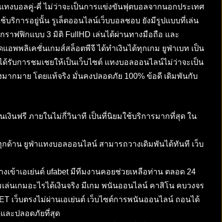
แทงบอลคู่-คี่ ไม่ว่าจะเป็นการแข่งขันฟุตบอลจากนอกประเทศ
บริการอยู่นั้น รูเล็ตออนไลน์เว็บบอลชอบ ยังมีรูปแบบที่เล่น
กราฟฟิกแบบ 3 มิติ FullHD เล่นได้ผ่านทางมือถือ และ
แอพพลิเคชั่นเกมส์สล็อตพีจี ได้ทำเงินได้ทุกเกม ยูฟ่าเบท เป็น
นี้ ได้รับการชมเชยให้เป็นเว็บไซต์ แทงบอลออนไลน์ไม่ว่าจะเป็น
มากมาย โดยแท้จริง มั่นคงปลอดภัย 100% ข้อดี เดิมพันกับ
นเงินฟรี ภายในไม่กี่วินาที เป็นที่นิยมใช้บริการมากที่สุด ใน
้าน ยูฟ่าแทงบอลออนไลน์ สามารถวางเดิมพันได้ทันที เว็บ
งเข้าเอเย่นต์ ufabet มีทีมงานคอยช่วยเหลือท่าน ตลอด 24
็มเล่นเกมอะไรได้เงินจริง มีเกม พนันออนไลน์ คาสิโน คบวงจร
 เว็บตรงไม่ผ่านเอเย่นต์ เว็บไซต์การพนันออนไลน์ ถอนได้
สุดและปลอดภัยที่สุด