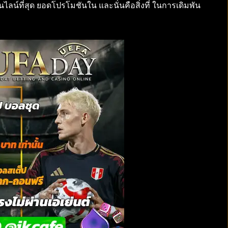
อนไลน์ที่สุด ยอดโปรโมชันใน และนั่นคือสิ่งที่ ในการเดิมพัน