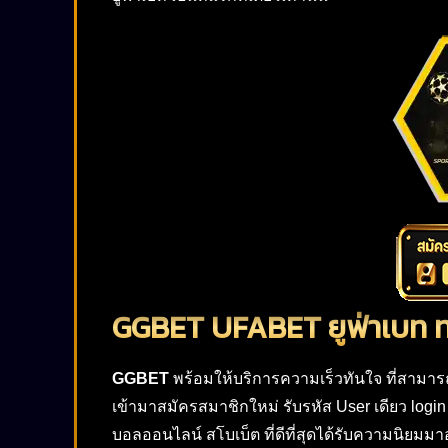
GGBET UFABET ยูฟ่าเบท ทาง
GGBET
พร้อมให้บริการความเร็วทันใจ ที่สามารถ
เข้ามาสมัครสมาชิกใหม่ รับรหัส User เดียว logi
บอลออนไลน์ สโบเบ็ต ที่ดีที่สุดได้รับความนิยม