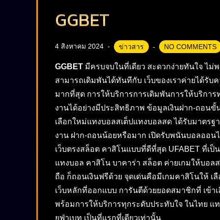
GGBET
4 สิงหาคม 2024
ข่าวสาร
NO COMMENTS
GGBET
มีครบจบในที่เดียว สะดวกง่ายทันใจ ไม่พ
สามารถเดิมพันได้ทันทีกับ เว็บของเราค่ายได้รับค
มากที่สุด การให้บริการการเดิมพันการให้บริการทุกร
งานได้อย่างมีประสิทธิภาพ ข้อมูลเงินฝาก-ถอนขั้
เลือกใหม่แทงบอลสเต็ปแทงบอลสด ได้รับมาตรฐานม
งาน ฝาก-ถอนน้อยหรือมาก เปิดรับพนันบอลออนไลน์
เว็บตรงสล็อต คาสิโนแบบที่ดีที่สุด UFABET ที่เป็นท
แทงบอล คาสิโน บาคาร่า สล็อต ค่ายเกมให้บอลส
ถือ ก็ถอนเงินฟรีด้วย จุดเด่นคือมีเกมคาสิโนให้ 
เว็บหลักที่ออกแบบ การันตีด้วยยอดสมาชิกที่ เข
พร้อมการให้บริการทุกระดับประทับใจ ในไทย แ
ยูฟ่าเบท เป็นที่แรกที่เดียวเท่านั้น