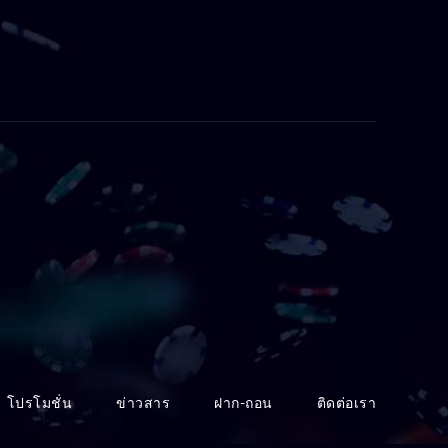
โปรโมชั่น
ข่าวสาร
ฝาก-ถอน
ติดต่อเรา