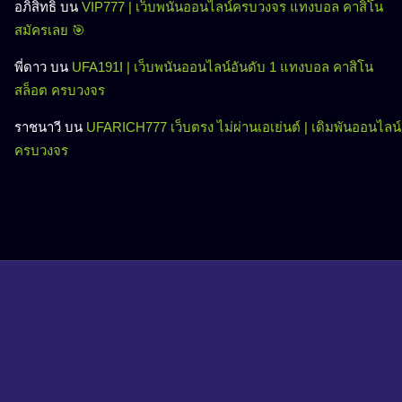
อภิสิทธิ
บน
VIP777 | เว็บพนันออนไลน์ครบวงจร แทงบอล คาสิโน
สมัครเลย 🎯
พี่ดาว
บน
UFA191I | เว็บพนันออนไลน์อันดับ 1 แทงบอล คาสิโน
สล็อต ครบวงจร
ราชนาวี
บน
UFARICH777 เว็บตรง ไม่ผ่านเอเย่นต์ | เดิมพันออนไลน์
ครบวงจร