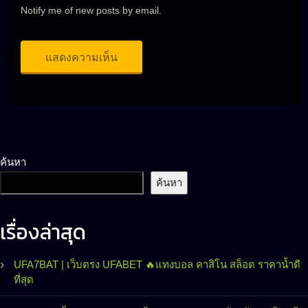
Notify me of new posts by email.
ค้นหา
ค้นหา
เรื่องล่าสุด
UFA7BAT | เว็บตรง UFABET 🔥แทงบอล คาสิโน สล็อต ราคาน้ำดี
ที่สุด