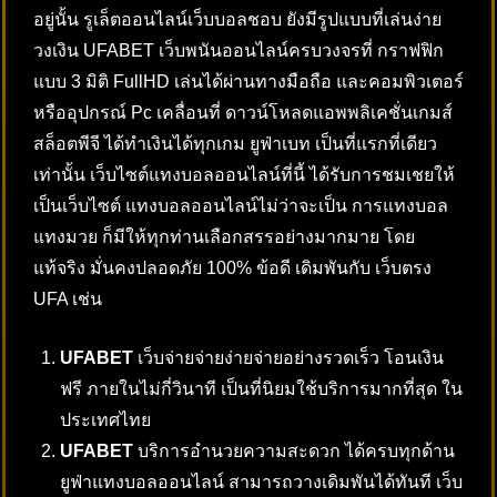
อยู่นั้น รูเล็ตออนไลน์เว็บบอลชอบ ยังมีรูปแบบที่เล่นง่าย
วงเงิน UFABET เว็บพนันออนไลน์ครบวงจรที่ กราฟฟิก
แบบ 3 มิติ FullHD เล่นได้ผ่านทางมือถือ และคอมพิวเตอร์
หรืออุปกรณ์ Pc เคลื่อนที่ ดาวน์โหลดแอพพลิเคชั่นเกมส์
สล็อตพีจี ได้ทำเงินได้ทุกเกม ยูฟ่าเบท เป็นที่แรกที่เดียว
เท่านั้น เว็บไซต์แทงบอลออนไลน์ที่นี้ ได้รับการชมเชยให้
เป็นเว็บไซต์ แทงบอลออนไลน์ไม่ว่าจะเป็น การแทงบอล
แทงมวย ก็มีให้ทุกท่านเลือกสรรอย่างมากมาย โดย
แท้จริง มั่นคงปลอดภัย 100% ข้อดี เดิมพันกับ เว็บตรง
UFA เช่น
UFABET
เว็บจ่ายจ่ายง่ายจ่ายอย่างรวดเร็ว โอนเงิน
ฟรี ภายในไม่กี่วินาที เป็นที่นิยมใช้บริการมากที่สุด ใน
ประเทศไทย
UFABET
บริการอำนวยความสะดวก ได้ครบทุกด้าน
ยูฟ่าแทงบอลออนไลน์ สามารถวางเดิมพันได้ทันที เว็บ