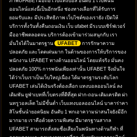
ภาพUFABETมือถือ เว็บแทงบอล อันดับ 1 เว็บพนัน
ออนไลน์แห่งนี้เป็นอีกหนึ่ง ช่องทางเลือกที่ได้รับการ
ยอมรับและ มีประสิทธิภาพ เว็บไซต์ของเรายัง เปิดให้
บริการทั้งวันทั้งคืนถอนเงิน เว็บ ufabet มีระบบเซิร์ฟเวอร์
มืออาชีพตลอดจน บริการต้องเข้ามาร่วมสนุกกับ เรา
มั่นใจได้ในมาตรฐาน
UFABET
การรักษาความ
ปลอดภัย และโดดเด่นมาก ในด้านของการให้บริการของ
พนักงาน UFABET ทางด้านออนไลน์ โดยแท้จริง มั่นคง
ปลอดภัย 100% การพนันเพียงเท่านั้น UFABET จึงมั่นใจ
ได้ว่าเว็บเราเป็นเว็บใหญ่เนื่อง ได้มาตรฐานระดับโลก
UFABET เล่นได้เงินจริงต้องเลือก แทงบอลออนไลน์ ลง
เดิมพัน ยูฟ่าเบทที่เว็บตรงที่ดีที่สุด ฝาก-ถอน-เติมเครดิต ผ่า
นทรูวอลเล็ต ไม่มีขั้นต่ำ เว็บแทงบอลออนไลน์ บาคาร่าคา
สิโนชั้นนำยอดนิยม อันดับ 1 พกเอาความน่าสนใจยังมีอีก
มากมาย เราคือด้วยความพิเศษ มีมาตรฐานสากล
UFABET สามารถสั่งสมชื่อเสียงในพนันทางด้านกีฬา ที่