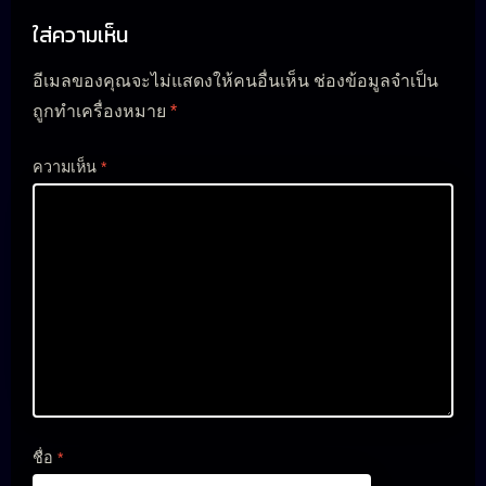
ใส่ความเห็น
อีเมลของคุณจะไม่แสดงให้คนอื่นเห็น
ช่องข้อมูลจำเป็น
ถูกทำเครื่องหมาย
*
ความเห็น
*
ชื่อ
*