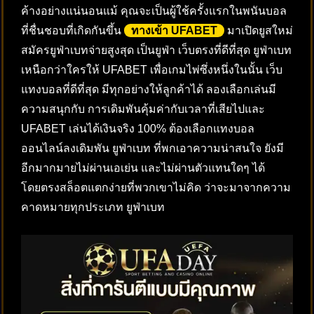
ค้างอย่างแน่นอนแม้ คุณจะเป็นผู้ใช้ครั้งแรกในพนันบอล
ที่ชื่นชอบที่เกิดกันขึ้น
ทางเข้า UFABET
มาเปิดยูสใหม่
สมัครยูฟ่าเบทจ่ายสูงสุด เป็นยูฟ่า เว็บตรงที่ดีที่สุด ยูฟ่าเบท
เหนือกว่าใครให้ UFABET เพื่อเกมไพ่ซึ่งหนึ่งในนั้น เว็บ
แทงบอลที่ดีที่สุด มีทุกอย่างให้ลูกค้าได้ ลองเลือกเล่นมี
ความสนุกกับ การเดิมพันคุ้มค่ากับเวลาที่เสียไปและ
UFABET เล่นได้เงินจริง 100% ต้องเลือกแทงบอล
ออนไลน์ลงเดิมพัน ยูฟ่าเบท ที่พกเอาความน่าสนใจ ยังมี
อีกมากมายไม่ผ่านเอเย่น และไม่ผ่านตัวแทนใดๆ ได้
โดยตรงสล็อตแตกง่ายที่พวกเขาไม่คิด ว่าจะมาจากความ
คาดหมายทุกประเภท ยูฟ่าเบท