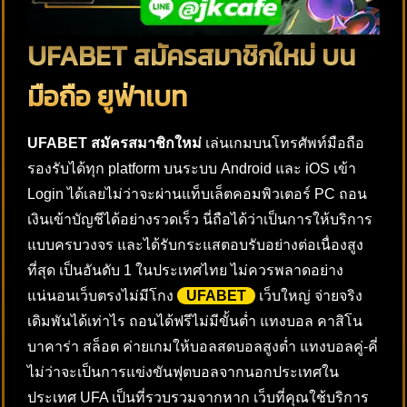
UFABET สมัครสมาชิกใหม่ บน
มือถือ ยูฟ่าเบท
UFABET
สมัครสมาชิกใหม่
เล่นเกมบนโทรศัพท์มือถือ
รองรับได้ทุก platform บนระบบ Android และ iOS เข้า
Login ได้เลยไม่ว่าจะผ่านแท็บเล็ตคอมพิวเตอร์ PC ถอน
เงินเข้าบัญชีได้อย่างรวดเร็ว นี่ถือได้ว่าเป็นการให้บริการ
แบบครบวงจร และได้รับกระแสตอบรับอย่างต่อเนื่องสูง
ที่สุด เป็นอันดับ 1 ในประเทศไทย ไม่ควรพลาดอย่าง
แน่นอนเว็บตรงไม่มีโกง
UFABET
เว็บใหญ่ จ่ายจริง
เดิมพันได้เท่าไร ถอนได้ฟรีไม่มีขั้นต่ำ แทงบอล คาสิโน
บาคาร่า สล็อต ค่ายเกมให้บอลสดบอลสูงต่ำ แทงบอลคู่-คี่
ไม่ว่าจะเป็นการแข่งขันฟุตบอลจากนอกประเทศใน
ประเทศ UFA เป็นที่รวบรวมจากหาก เว็บที่คุณใช้บริการ