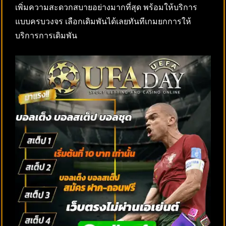
เพิ่มความสะดวกสบายอย่างมากที่สุด พร้อมให้บริการ
แบบครบวงจร เลือกเดิมพันได้เลยทันทีเกมยกการให้
บริการการเดิมพัน