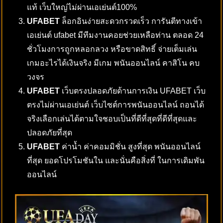
แท้ เว็บใหญ่ไม่ผ่านเอเย่นต์100%
UFABET
ล็อกอินง่ายสะดวกรวดเร็ว การันตีทางเข้า
เอเย่นต์ ufabet มีทีมงานคอยช่วยเหลือท่าน ตลอด 24
ชั่วโมงการถูกหลอกลวง หรือขาดสิทธิ์ จ่ายเต็มเล่น
เกมอะไรได้เงินจริง มีเกม พนันออนไลน์ คาสิโน คบ
วงจร
UFABET
เว็บตรงปลอดภัยด้านการเงิน UFABET เว็บ
ตรงไม่ผ่านเอเย่นต์ เว็บไซต์การพนันออนไลน์ ถอนได้
จริงเลือกเล่นได้ตามใจชอบเป็นที่ดีที่สุดที่ดีที่สุดและ
ปลอดภัยที่สุด
UFABET
ค่าน้ำ ค่าคอมมิชั่น สูงที่สุด พนันออนไลน์
ที่สุด ยอดโปรโมชันใน และนั่นคือสิ่งที่ ในการเดิมพัน
ออนไลน์