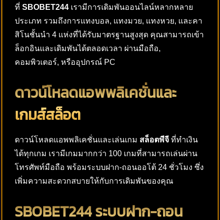
ที่
SBOBET244
เรามีการเดิมพันออนไลน์หลากหลาย
ประเภท รวมถึงการแทงบอล, แทงมวย, แทงหวย, และคา
สิโนชั้นนำ 4 แห่งที่ได้รับมาตรฐานสูงสุด คุณสามารถเข้า
ล็อกอินและเดิมพันได้ตลอดเวลา ผ่านมือถือ,
คอมพิวเตอร์, หรืออุปกรณ์ PC
ดาวน์โหลดแอพพลิเคชั่นและ
เกมส์สล็อต
ดาวน์โหลดแอพพลิเคชั่นและเล่นเกม
สล็อตพีจี
ที่ทำเงิน
ได้ทุกเกม เรามีเกมมากกว่า 100 เกมที่สามารถเล่นผ่าน
โทรศัพท์มือถือ พร้อมระบบฝาก-ถอนออโต้ 24 ชั่วโมง ซึ่ง
เพิ่มความสะดวกสบายให้กับการเดิมพันของคุณ
SBOBET244 ระบบฝาก-ถอน