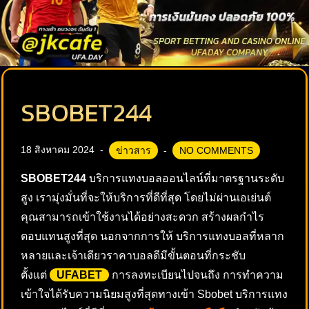
SBOBET244
18 สิงหาคม 2024
ข่าวสาร
NO COMMENTS
SBOBET244
บริการแทงบอลออนไลน์ที่มาตรฐานระดับ
สูง เรามุ่งมั่นที่จะให้บริการที่ดีที่สุด โดยไม่ผ่านเอเย่นต์
คุณสามารถเข้าใช้งานได้อย่างสะดวก สร้างผลกำไร
ตอบแทนสูงที่สุด นอกจากการให้ บริการแทงบอลที่หลาก
หลายและเจ้าเดียวราคาบอลดีมีขั้นตอนที่กระชับ
ตั้งแต่
UFABET
การลงทะเบียนไปจนถึง การทำความ
เข้าใจได้รับความนิยมสูงที่สุดทางเข้า Sbobet บริการแทง