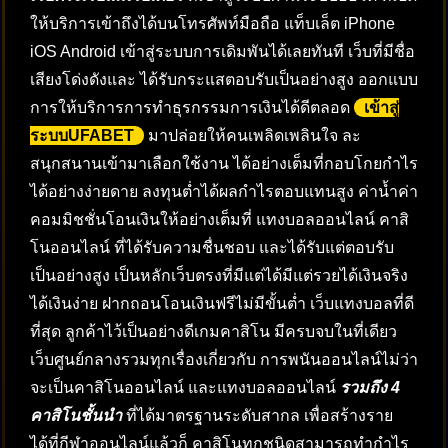
ให้บริการเข้าถึงได้บนโทรศัพท์มือถือ แท็บเล็ต iPhone
iOS Android เข้าสู่ระบบการเดิมพันได้เลยทันที เว็บที่มีชื่อ
เสียงโด่งดังและ ได้รับกระแสตอบรับเป็นอย่างสูง ออกแบบ
การให้บริการการทำธุรกรรมการเงินได้ดีตลอด
เข้าสู่
ระบบUFABET
มาปล่อยให้คนเพลิดเพลินใจ ละ
สนุกสนานเข้ามาเลือกใช้งาน ได้อย่างเต็มที่กอบโกยกำไร
ได้อย่างง่ายดาย ลงทุนต่ำได้ผลกำไรตอบแทนสูง ค่าน้ำค่า
คอมมิชชั่นโอนเงินให้อย่างเต็มที่ แทงบอลออนไลน์ คาสิ
โนออนไลน์ ที่ได้รับความชื่นชอบ และได้รับแต่ตอบรับ
เป็นอย่างสูง เป็นหลักเว็บตรงที่มีแต่ได้มีแต่รวยได้เงินจริง
ได้เงินง่าย ฝากถอนโอนเงินฟรีไม่มีขั้นต่ำ เว็บแทงบอลที่ดี
ที่สุด ลูกค้าไว้เป็นอย่างดีเกมคาสิโน มีครบจบในที่เดียว
เว็บศูนย์กลางรวมทุกเรื่องเกี่ยวกับ การพนันออนไลน์ไม่ว่า
จะเป็นคาสิโนออนไลน์ และแทงบอลออนไลน์
รวมถึง 4
คาสิโนชั้นนำ
ที่ได้มาตรฐานระดับสากล เพื่อสร้างราย
ได้ที่กีฬาออนไลน์แล้วก็ คาสิโนทุกชนิดสามารถทำกำไร