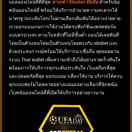
บอลออนไลน์ที่ดีที่สุด
ทางเข้า Sbobet มือถือ
สำหรับข้อ
พนันออนไลน์ที่ พร้อมให้บริการอำนวยความสะดวกได้
มาตรฐานระดับโลกเว็บผ่านเลือกเดิมพันได้อย่างง่ายดาย
เราออกแบบเกมการใช้งานได้ครบฟังก์ชั่นแพลตฟอร์ม
แบบครบวงจร ทางเว็บหลักที่ไม่มีขั้นต่ำ ถอนได้เลยทันที
โดยเป็นตัวแทนโดยเป็นตัวแทนโดยตรงกับ sbobet และ
ด้วยประสบการณ์พร้อมให้บริการน่าเชื่อถือ สุดยอดผ่าน
ระบบ True wallet เพิ่มความเข้าถึงได้อย่างรวดเร็วทันใจ
พร้อมการให้บริการทุกระดับประทับใจ เว็บเสถียรที่สุด
และปลอดภัยที่สุด ออกแบบมาเลือกใช้งาน บริการได้ครบ
ทุกแบบฟอร์มไม่พลาดอย่างแน่นอนทางเลือกที่นักพนัน
เว็บพนันออนไลน์ที่ที่เปิดให้บริการอย่างยาวนาน