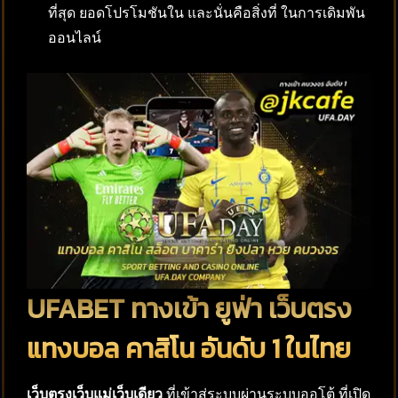
ที่สุด ยอดโปรโมชันใน และนั่นคือสิ่งที่ ในการเดิมพัน
ออนไลน์
UFABET ทางเข้า ยูฟ่า เว็บตรง
แทงบอล คาสิโน อันดับ 1 ในไทย
เว็บตรงเว็บแม่เว็บเดียว
ที่เข้าสู่ระบบผ่านระบบออโต้ ที่เปิด