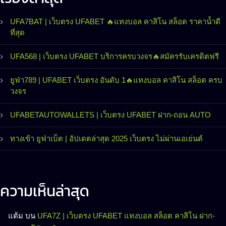
UFA7BAT | เว็บตรง UFABET 🔥แทงบอล คาสิโน สล็อต ราคาน้ำดี
ที่สุด
UFA568 | เว็บตรง UFABET บริการครบวงจร🔥สมัครรับเครดิตฟรี
ยูฟ่า789 | UFABET เว็บตรง อันดับ 1🔥แทงบอล คาสิโน สล็อต ครบ
วงจร
UFABETAUTOWALLETS | เว็บตรง UFABET ฝาก-ถอน AUTO
ทางเข้า ยูฟ่าเบ็ต | อัปเดตล่าสุด 2025 เว็บตรง ไม่ผ่านเอเย่นต์
ความเห็นล่าสุด
แต้ม
บน
UFA7Z | เว็บตรง UFABET แทงบอล สล็อต คาสิโน ฝาก-