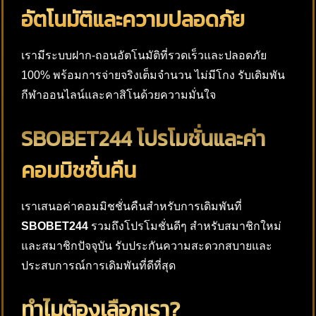
อัตโนมัติและความปลอดภัย
เรามีระบบฝาก-ถอนอัตโนมัติที่รวดเร็วและปลอดภัย
100% พร้อมการจ่ายจริงเต็มจำนวน ไม่มีโกง รับเดิมพัน
กีฬาออนไลน์และคาสิโนด้วยความมั่นใจ
SBOBET244 โปรโมชั่นและค่า
คอมมิชชั่นคืน
เราเสนอค่าคอมมิชชั่นคืนสำหรับการเดิมพันที่
SBOBET244
รวมถึงโปรโมชั่นดีๆ สำหรับสมาชิกใหม่
และสมาชิกปัจจุบัน รับประกันความสะดวกสบายและ
ประสบการณ์การเดิมพันที่ดีที่สุด
ทำไมต้องเลือกเรา?