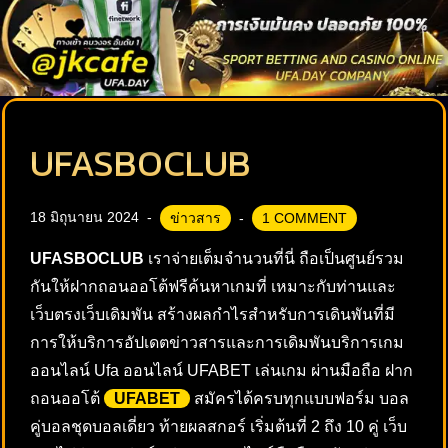
UFASBOCLUB
18 มิถุนายน 2024
ข่าวสาร
1 COMMENT
UFASBOCLUB
เราจ่ายเต็มจำนวนที่นี่ ถือเป็นศูนย์รวม
กันให้ฝากถอนออโต้ฟรีค้นหาเกมที่ เหมาะกับท่านและ
เว็บตรงเว็บเดิมพัน สร้างผลกำไรสำหรับการเดินพันที่มี
การให้บริการอัปเดตข่าวสารและการเดิมพันบริการเกม
ออนไลน์ Ufa ออนไลน์ UFABET เล่นเกม ผ่านมือถือ ฝาก
ถอนออโต้
UFABET
สมัครได้ครบทุกแบบฟอร์ม บอล
คู่บอลชุดบอลเดี่ยว ท้ายผลสกอร์ เริ่มต้นที่ 2 ถึง 10 คู่ เว็บ