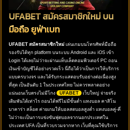
UFABET สมัครสมาชิกใหม่ บน
มือถือ ยูฟ่าเบท
UFABET
สมัครสมาชิกใหม่
เล่นเกมบนโทรศัพท์มือถือ
รองรับได้ทุก platform บนระบบ Android และ iOS เข้า
Login ได้เลยไม่ว่าจะผ่านแท็บเล็ตคอมพิวเตอร์ PC ถอน
เงินเข้าบัญชีได้อย่างรวดเร็ว นี่ถือได้ว่าเป็นการให้บริการ
แบบครบวงจร และได้รับกระแสตอบรับอย่างต่อเนื่องสูง
ที่สุด เป็นอันดับ 1 ในประเทศไทย ไม่ควรพลาดอย่าง
แน่นอนเว็บตรงไม่มีโกง
UFABET
เว็บใหญ่ จ่ายจริง
เดิมพันได้เท่าไร ถอนได้ฟรีไม่มีขั้นต่ำ แทงบอล คาสิโน
บาคาร่า สล็อต ค่ายเกมให้บอลสดบอลสูงต่ำ แทงบอลคู่-คี่
ไม่ว่าจะเป็นการแข่งขันฟุตบอลจากนอกประเทศใน
ประเทศ UFA เป็นที่รวบรวมจากหาก เว็บที่คุณใช้บริการ