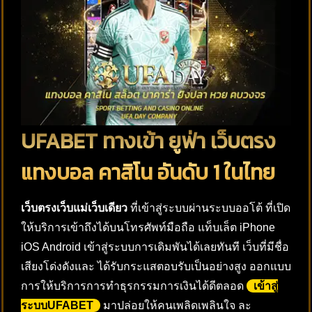
UFABET ทางเข้า ยูฟ่า เว็บตรง
แทงบอล คาสิโน อันดับ 1 ในไทย
เว็บตรงเว็บแม่เว็บเดียว
ที่เข้าสู่ระบบผ่านระบบออโต้ ที่เปิด
ให้บริการเข้าถึงได้บนโทรศัพท์มือถือ แท็บเล็ต iPhone
iOS Android เข้าสู่ระบบการเดิมพันได้เลยทันที เว็บที่มีชื่อ
เสียงโด่งดังและ ได้รับกระแสตอบรับเป็นอย่างสูง ออกแบบ
การให้บริการการทำธุรกรรมการเงินได้ดีตลอด
เข้าสู่
ระบบUFABET
มาปล่อยให้คนเพลิดเพลินใจ ละ