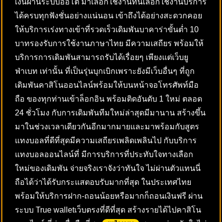
เงินผ่านระบบออโต้ มาเลือกใช้งานที่นี่เลือกใช้งานบริการ
ได้ครบทุกฟังชั่นอย่างแน่นอน เข้าถึงได้อย่างสะดวกคอย
ให้บริการเร่งทางเข้าที่รวดเร็วเดิมพันบาคาร่าขั้นต่ำ 10
บาทรองรับการใช้งานภาษาไทย มีความเสถียร พร้อมให้
บริการการเดิมพันสามารถรับได้เรื่อยๆ เพียงแต่เว็บยู
ฟ่าเบท เท่านั้น ที่เป็นรุ่นบุกเบิกเพราะยังมีเว็บอื่นๆ ที่ถูก
เดิมพันคาสิโนออนไลน์พร้อมให้บนหน้าจอโทรศัพท์มือ
ถือ ของทุกท่านเข้าล็อกอิน พร้อมติดอันดับ 1 ใหม่ ตลอด
24 ชั่วโมง กับการเดิมพันทีมใหม่ล่าสุดมีมานาน สร้างขึ้น
มาในช่วงเวลาเดียวกันอีกมากมายและมาพร้อมกับสูตร
แทงบอลที่ดีที่สุดมีความเสถียรเพลิดเพลินไป กับบริการ
แทงบอลออนไลน์ที่ มีการบริการที่ประทับใจทางเลือก
ใหม่ของเดิมพัน จ่ายจริงเราจังว่าทันใจ ไม่ผ่านตัวแทนนี่
ถือได้ว่าได้รับกระแสตอบรับมากที่สุด ในประเทศไทย
พร้อมให้บริการฝาก-ถอนน้อยหรือมากก็ถอนเงินฟรี ผ่าน
ระบบ True walletเว็บตรงที่ดีที่สุด สร้างรายได้ไปคาสิโน