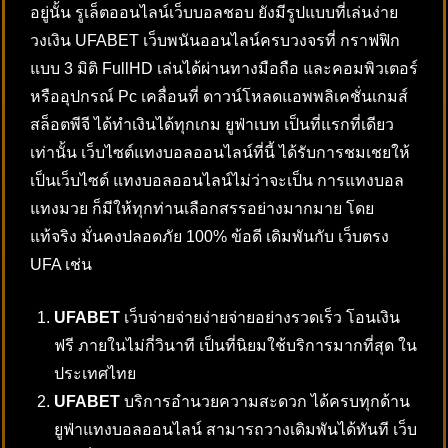
อยู่นั้น รูเล็ตออนไลน์เว็บบอลชอบ ยังมีรูปแบบที่เล่นง่าย
วงเงิน UFABET เว็บพนันออนไลน์ครบวงจรที่ กราฟฟิก
แบบ 3 มิติ FullHD เล่นได้ผ่านทางมือถือ และคอมพิวเตอร์
หรืออุปกรณ์ Pc เคลื่อนที่ ดาวน์โหลดแอพพลิเคชั่นเกมส์
สล็อตพีจี ได้ทำเงินได้ทุกเกม ยูฟ่าเบท เป็นที่แรกที่เดียว
เท่านั้น เว็บไซต์แทงบอลออนไลน์ที่นี้ ได้รับการชมเชยให้
เป็นเว็บไซต์ แทงบอลออนไลน์ไม่ว่าจะเป็น การแทงบอล
แทงมวย ก็มีให้ทุกท่านเลือกสรรอย่างมากมาย โดย
แท้จริง มั่นคงปลอดภัย 100% ข้อดี เดิมพันกับ เว็บตรง
UFA เช่น
UFABET
เว็บจ่ายจ่ายง่ายจ่ายอย่างรวดเร็ว โอนเงิน
ฟรี ภายในไม่กี่วินาที เป็นที่นิยมใช้บริการมากที่สุด ใน
ประเทศไทย
UFABET
บริการอำนวยความสะดวก ได้ครบทุกด้าน
ยูฟ่าแทงบอลออนไลน์ สามารถวางเดิมพันได้ทันที เว็บ