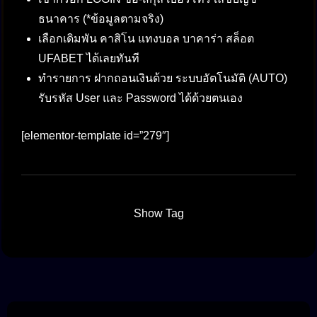
ธนาคาร (*ข้อมูลตามจริง)
เลือกเดิมพัน คาสิโน แทงบอล บาคาร่า สล็อต
UFABET ได้เลยทันที
ทำรายการ ฝากถอนเงินด้วย ระบบอัตโนมัติ (AUTO)
รับรหัส User และ Password ได้ด้วยตนเอง
[elementor-template id=”279″]
Show Tag