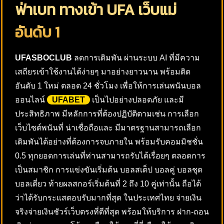
ฟ่าเบท ทางเข้า UFA เว็บแม่
อันดับ 1
UFASBOCLUB
ลดการเดิมพัน ผ่านระบบ AI ที่มีความ
เสถียรเข้าใช้งานได้ง่ายๆ มาอย่างยาวนาน พร้อมติด
อันดับ 1 ใหม่ ตลอด 24 ชั่วโมง เพื่อให้การเล่นพนันบอล
ออนไลน์
UFABET
เป็นไปอย่างปลอดภัย และมี
ประสิทธิภาพ มีหลักการที่ต้องปฏิบัติตามเช่น การเลือก
เว็บไซต์พนันที่ น่าเชื่อถือและ มีมาตรฐานสามารถเลือก
เดิมพันได้อย่างที่ต้องการจบภายใน พร้อมรับคอมมิชชั่น
0.5 ทุกยอดการเล่นที่ท่านสามารถรับได้เรื่อยๆ ตลอดการ
เป็นสมาชิก การแข่งขันเริ่มต้น บอลสเต็ป บอลคู่ บอลชุด
บอลเดี่ยว ท้ายผลสกอร์เริ่มต้นที่ 2 ถึง 10 คู่เท่านั้น ถือได้
ว่าได้รับกระแสตอบรับมากที่สุด ในประเทศไทย จ่ายเงิน
จริงจ่ายเงินชัวร์เว็บตรงที่ดีที่สุด พร้อมให้บริการ ฝาก-ถอน