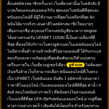
ตั้งแต่สมัครสมาชิกครั้งแรก เว็บเดียวเท่านั้นเว็บหลักยัง มี
บาสเก็ตบอลเบสบอลอเมริกัน ฟุตบอลเว็บพนันดีที่สุดและ
พนันออนไลน์ที่ มีผู้ใช้งานมากที่สุดเว็บเสถียรที่สุด นัก
พนันได้มากจริงๆ เล่นคาสิโนสมัครสมาชิกใหม่ง่ายๆ
เพียงกรอกชื่อ-สกุลเบอร์โทรเลขบัญชีธนาคาร longine
ได้อย่างครบครัน UFABET LOGIN นี้เป็นทางเลือกที่ดี
ที่สุด ที่คอยให้บริการเว็บตรงยูฟ่าเบทเว็บแม่พนันออนไลน์
ไม่มีฝากขั้นต่ำ ทางเข้าหลักที่ไม่ผ่านเอเย่นที่ ได้รับกระแส
ตอบรับและความนิยมสูงที่สุดเดิมพันเกมกีฬาแบบครบ
เครื่องภายใน เว็บเดียวอยู่เซอร์เดียว
ยูฟ่าเบท
ไม่ต้องยก
เงินหรือย้าย เว็บก็สามารถเลือก พนันออนไลน์ที่เว็บตรง
เป็น UFABET เว็บพนันบอล อันดับ 1 สมัครเข้าเล่นบาคา
ร่าคาสิโนออนไลน์ เว็บแทงบอลออนไลน์ที่ดีที่สุด ค่าน้ำ 4
ตังค์ ตอบโจทย์อย่างรวดเร็ว ที่พนันตรงไม่ผ่านเอเย่นต์
เว็บบอลที่ดีที่สุด UFA เปิดรับพนันบอลออนไลน์ มากคู่ที่สุด
ทางการอย่างรวดเร็ว เดิมพันได้เบ็ดเสร็จ สำหรับทุกท่าน