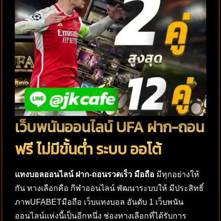
เว็บพนันออนไลน์ UFA ฝาก-ถอน
ฟรี ไม่มีขั้นต่ำ ระบบ ออโต้
แทงบอลออนไลน์ ฝาก-ถอนรวดเร็ว มือถือ
มีทุกอย่างให้
กัน ทางเลือกคือ กีฬาออนไลน์ พัฒนาระบบให้ มีประสิทธิ์
ภาพUFABETมือถือ เว็บแทงบอล อันดับ 1 เว็บพนัน
ออนไลน์แห่งนี้เป็นอีกหนึ่ง ช่องทางเลือกที่ได้รับการ