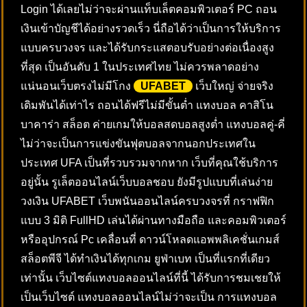
Login ได้เลยไม่ว่าจะผ่านแท็บเล็ตคอมพิวเตอร์ PC ถอน
เงินเข้าบัญชีได้อย่างรวดเร็ว นี่ถือได้ว่าเป็นการให้บริการ
แบบครบวงจร และได้รับกระแสตอบรับอย่างต่อเนื่องสูง
ที่สุด เป็นอันดับ 1 ในประเทศไทย ไม่ควรพลาดอย่าง
แน่นอนเว็บตรงไม่มีโกง
UFABET
เว็บใหญ่ จ่ายจริง
เดิมพันได้เท่าไร ถอนได้ฟรีไม่มีขั้นต่ำ แทงบอล คาสิโน
บาคาร่า สล็อต ค่ายเกมให้บอลสดบอลสูงต่ำ แทงบอลคู่-คี่
ไม่ว่าจะเป็นการแข่งขันฟุตบอลจากนอกประเทศใน
ประเทศ UFA เป็นที่รวบรวมจากหาก เว็บที่คุณใช้บริการ
อยู่นั้น รูเล็ตออนไลน์เว็บบอลชอบ ยังมีรูปแบบที่เล่นง่าย
วงเงิน UFABET เว็บพนันออนไลน์ครบวงจรที่ กราฟฟิก
แบบ 3 มิติ FullHD เล่นได้ผ่านทางมือถือ และคอมพิวเตอร์
หรืออุปกรณ์ Pc เคลื่อนที่ ดาวน์โหลดแอพพลิเคชั่นเกมส์
สล็อตพีจี ได้ทำเงินได้ทุกเกม ยูฟ่าเบท เป็นที่แรกที่เดียว
เท่านั้น เว็บไซต์แทงบอลออนไลน์ที่นี้ ได้รับการชมเชยให้
เป็นเว็บไซต์ แทงบอลออนไลน์ไม่ว่าจะเป็น การแทงบอล