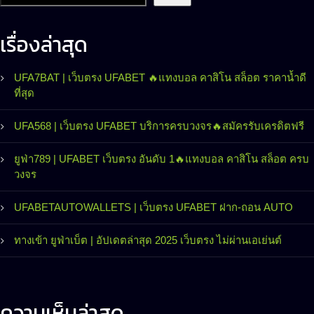
เรื่องล่าสุด
UFA7BAT | เว็บตรง UFABET 🔥แทงบอล คาสิโน สล็อต ราคาน้ำดี
ที่สุด
UFA568 | เว็บตรง UFABET บริการครบวงจร🔥สมัครรับเครดิตฟรี
ยูฟ่า789 | UFABET เว็บตรง อันดับ 1🔥แทงบอล คาสิโน สล็อต ครบ
วงจร
UFABETAUTOWALLETS | เว็บตรง UFABET ฝาก-ถอน AUTO
ทางเข้า ยูฟ่าเบ็ต | อัปเดตล่าสุด 2025 เว็บตรง ไม่ผ่านเอเย่นต์
ความเห็นล่าสุด