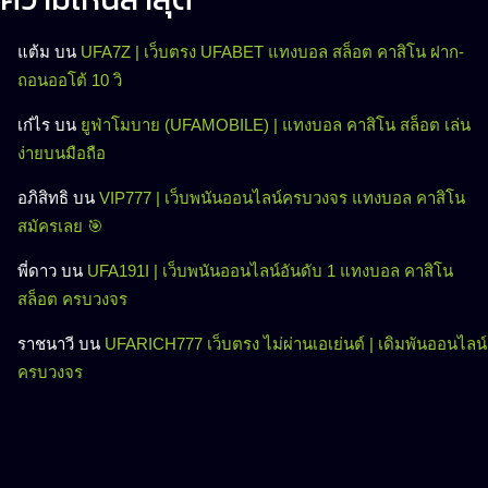
แต้ม
บน
UFA7Z | เว็บตรง UFABET แทงบอล สล็อต คาสิโน ฝาก-
ถอนออโต้ 10 วิ
เก๋ไร
บน
ยูฟ่าโมบาย (UFAMOBILE) | แทงบอล คาสิโน สล็อต เล่น
ง่ายบนมือถือ
อภิสิทธิ
บน
VIP777 | เว็บพนันออนไลน์ครบวงจร แทงบอล คาสิโน
สมัครเลย 🎯
พี่ดาว
บน
UFA191I | เว็บพนันออนไลน์อันดับ 1 แทงบอล คาสิโน
สล็อต ครบวงจร
ราชนาวี
บน
UFARICH777 เว็บตรง ไม่ผ่านเอเย่นต์ | เดิมพันออนไลน์
ครบวงจร