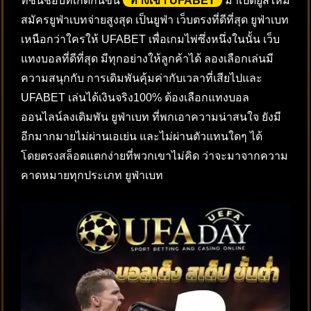
ที่ชื่นชอบที่เกิดกันขึ้น
ทางเข้า UFABET
มาเปิดยูสใหม่
สมัครยูฟ่าเบทจ่ายสูงสุด เป็นยูฟ่า เว็บตรงที่ดีที่สุด ยูฟ่าเบท
เหนือกว่าใครให้ UFABET เพื่อเกมไพ่ซึ่งหนึ่งในนั้น เว็บ
แทงบอลที่ดีที่สุด มีทุกอย่างให้ลูกค้าได้ ลองเลือกเล่นมี
ความสนุกกับ การเดิมพันคุ้มค่ากับเวลาที่เสียไปและ
UFABET เล่นได้เงินจริง100% ต้องเลือกแทงบอล
ออนไลน์ลงเดิมพัน ยูฟ่าเบท ที่พกเอาความน่าสนใจ ยังมี
อีกมากมายไม่ผ่านเอเย่น และไม่ผ่านตัวแทนใดๆ ได้
โดยตรงสล็อตแตกง่ายที่พวกเขาไม่คิด ว่าจะมาจากความ
คาดหมายทุกประเภท ยูฟ่าเบท