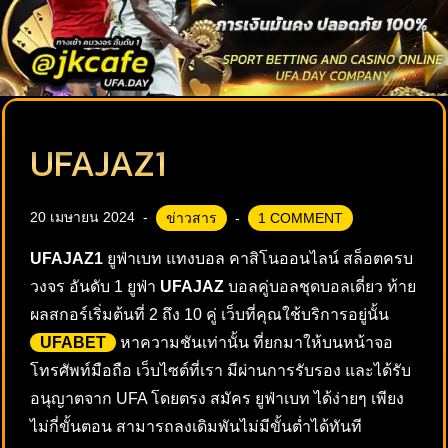
UFAJAZ1
20 เมษายน 2024
ข่าวสาร
1 COMMENT
UFAJAZ1
ยูฟ่าเบท แทงบอล คาสิโนออนไลน์ สล็อตครบ
วงจร อันดับ 1 ยูฟ่า
UFAJAZ
บอลคู่บอลชุดบอลเดี่ยว ท้าย
ผลสกอร์เริ่มต้นที่ 2 ถึง 10 คู่ เว็บที่คุณใช้บริการอยู่นั้น
UFABET
หาความชันเท่านั้น ที่ยกมาให้บนหน้าจอ
โทรศัพท์มือถือ เว็บไซต์ที่เรา มีผ่านการรับรอง และได้รับ
อนุญาตจาก UFA โดยตรง สมัคร ยูฟ่าเบท ได้ง่ายๆ เพียง
ไม่กี่ขั้นตอน สามารถลงเดิมพันไม่มีขั้นต่ำได้ทันที