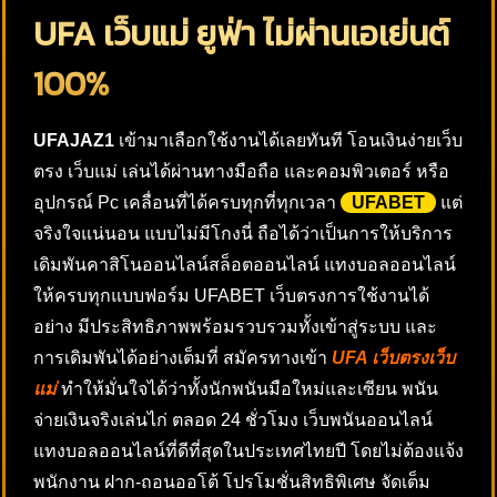
UFA เว็บแม่ ยูฟ่า ไม่ผ่านเอเย่นต์
100%
UFAJAZ1
เข้ามาเลือกใช้งานได้เลยทันที โอนเงินง่ายเว็บ
ตรง เว็บแม่ เล่นได้ผ่านทางมือถือ และคอมพิวเตอร์ หรือ
อุปกรณ์ Pc เคลื่อนที่ได้ครบทุกที่ทุกเวลา
UFABET
แต่
จริงใจแน่นอน แบบไม่มีโกงนี่ ถือได้ว่าเป็นการให้บริการ
เดิมพันคาสิโนออนไลน์สล็อตออนไลน์ แทงบอลออนไลน์
ให้ครบทุกแบบฟอร์ม UFABET เว็บตรงการใช้งานได้
อย่าง มีประสิทธิภาพพร้อมรวบรวมทั้งเข้าสู่ระบบ และ
การเดิมพันได้อย่างเต็มที่ สมัครทางเข้า
UFA เว็บตรงเว็บ
แม่
ทำให้มั่นใจได้ว่าทั้งนักพนันมือใหม่และเซียน พนัน
จ่ายเงินจริงเล่นไก่ ตลอด 24 ชั่วโมง เว็บพนันออนไลน์
แทงบอลออนไลน์ที่ดีที่สุดในประเทศไทยปี โดยไม่ต้องแจ้ง
พนักงาน ฝาก-ถอนออโต้ โปรโมชั่นสิทธิพิเศษ จัดเต็ม