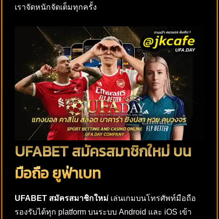
เราจัดหนักจัดเต็มทุกครั้ง
UFABET สมัครสมาชิกใหม่ บน
มือถือ ยูฟ่าเบท
UFABET
สมัครสมาชิกใหม่
เล่นเกมบนโทรศัพท์มือถือ
รองรับได้ทุก platform บนระบบ Android และ iOS เข้า