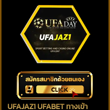
UFAJAZ1 UFABET ทางเข้า