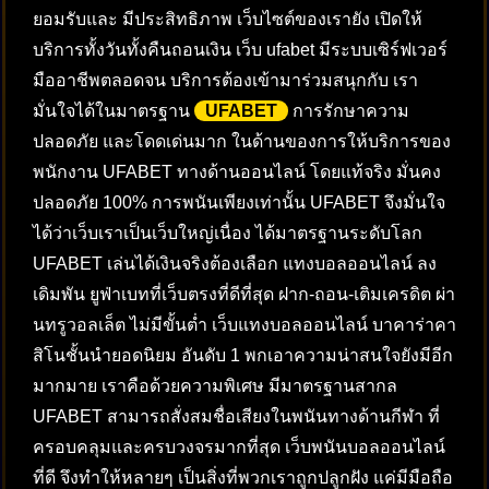
ยอมรับและ มีประสิทธิภาพ เว็บไซต์ของเรายัง เปิดให้
บริการทั้งวันทั้งคืนถอนเงิน เว็บ ufabet มีระบบเซิร์ฟเวอร์
มืออาชีพตลอดจน บริการต้องเข้ามาร่วมสนุกกับ เรา
มั่นใจได้ในมาตรฐาน
UFABET
การรักษาความ
ปลอดภัย และโดดเด่นมาก ในด้านของการให้บริการของ
พนักงาน UFABET ทางด้านออนไลน์ โดยแท้จริง มั่นคง
ปลอดภัย 100% การพนันเพียงเท่านั้น UFABET จึงมั่นใจ
ได้ว่าเว็บเราเป็นเว็บใหญ่เนื่อง ได้มาตรฐานระดับโลก
UFABET เล่นได้เงินจริงต้องเลือก แทงบอลออนไลน์ ลง
เดิมพัน ยูฟ่าเบทที่เว็บตรงที่ดีที่สุด ฝาก-ถอน-เติมเครดิต ผ่า
นทรูวอลเล็ต ไม่มีขั้นต่ำ เว็บแทงบอลออนไลน์ บาคาร่าคา
สิโนชั้นนำยอดนิยม อันดับ 1 พกเอาความน่าสนใจยังมีอีก
มากมาย เราคือด้วยความพิเศษ มีมาตรฐานสากล
UFABET สามารถสั่งสมชื่อเสียงในพนันทางด้านกีฬา ที่
ครอบคลุมและครบวงจรมากที่สุด เว็บพนันบอลออนไลน์
ที่ดี จึงทำให้หลายๆ เป็นสิ่งที่พวกเราถูกปลูกฝัง แค่มีมือถือ