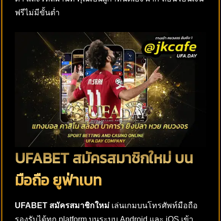
ฟรีไม่มีขั้นต่ำ
UFABET สมัครสมาชิกใหม่ บน
มือถือ ยูฟ่าเบท
UFABET
สมัครสมาชิกใหม่
เล่นเกมบนโทรศัพท์มือถือ
รองรับได้ทุก platform บนระบบ Android และ iOS เข้า