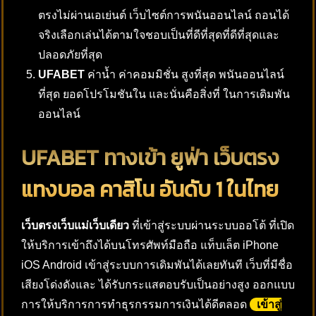
ตรงไม่ผ่านเอเย่นต์ เว็บไซต์การพนันออนไลน์ ถอนได้
จริงเลือกเล่นได้ตามใจชอบเป็นที่ดีที่สุดที่ดีที่สุดและ
ปลอดภัยที่สุด
UFABET
ค่าน้ำ ค่าคอมมิชั่น สูงที่สุด พนันออนไลน์
ที่สุด ยอดโปรโมชันใน และนั่นคือสิ่งที่ ในการเดิมพัน
ออนไลน์
UFABET ทางเข้า ยูฟ่า เว็บตรง
แทงบอล คาสิโน อันดับ 1 ในไทย
เว็บตรงเว็บแม่เว็บเดียว
ที่เข้าสู่ระบบผ่านระบบออโต้ ที่เปิด
ให้บริการเข้าถึงได้บนโทรศัพท์มือถือ แท็บเล็ต iPhone
iOS Android เข้าสู่ระบบการเดิมพันได้เลยทันที เว็บที่มีชื่อ
เสียงโด่งดังและ ได้รับกระแสตอบรับเป็นอย่างสูง ออกแบบ
การให้บริการการทำธุรกรรมการเงินได้ดีตลอด
เข้าสู่