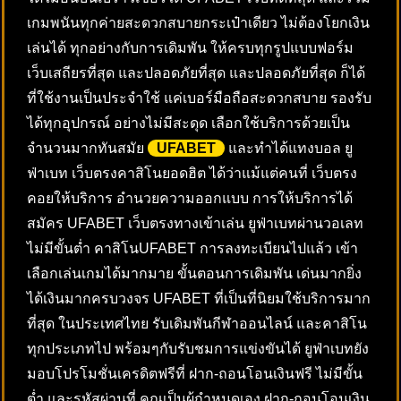
เกมพนันทุกค่ายสะดวกสบายกระเป๋าเดียว ไม่ต้องโยกเงิน
เล่นได้ ทุกอย่างกับการเดิมพัน ให้ครบทุกรูปแบบฟอร์ม
เว็บเสถียรที่สุด และปลอดภัยที่สุด และปลอดภัยที่สุด ก็ได้
ที่ใช้งานเป็นประจำใช้ แค่เบอร์มือถือสะดวกสบาย รองรับ
ได้ทุกอุปกรณ์ อย่างไม่มีสะดุด เลือกใช้บริการด้วยเป็น
จำนวนมากทันสมัย
UFABET
และทำได้แทงบอล ยู
ฟ่าเบท เว็บตรงคาสิโนยอดฮิต ได้ว่าแม้แต่คนที่ เว็บตรง
คอยให้บริการ อำนวยความออกแบบ การให้บริการได้
สมัคร UFABET เว็บตรงทางเข้าเล่น ยูฟ่าเบทผ่านวอเลท
ไม่มีขั้นต่ำ คาสิโนUFABET การลงทะเบียนไปแล้ว เข้า
เลือกเล่นเกมได้มากมาย ขั้นตอนการเดิมพัน เด่นมากยิ่ง
ได้เงินมากครบวงจร UFABET ที่เป็นที่นิยมใช้บริการมาก
ที่สุด ในประเทศไทย รับเดิมพันกีฬาออนไลน์ และคาสิโน
ทุกประเภทไป พร้อมๆกับรับชมการแข่งขันได้ ยูฟ่าเบทยัง
มอบโปรโมชั่นเครดิตฟรีที่ ฝาก-ถอนโอนเงินฟรี ไม่มีขั้น
ต่ำ และรหัสผ่านที่ คุณเป็นผู้กำหนดเอง ฝาก-ถอนโอนเงิน