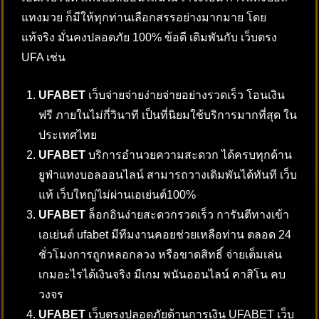
แทงมวย ก็มีให้ทุกท่านเลือกสรรอย่างมากมาย โดย
แท้จริง มั่นคงปลอดภัย 100% ข้อดี เดิมพันกับ เว็บตรง
UFA เช่น
UFABET
เว็บจ่ายจ่ายง่ายจ่ายอย่างรวดเร็ว โอนเงิน
ฟรี ภายในไม่กี่วินาที เป็นที่นิยมใช้บริการมากที่สุด ใน
ประเทศไทย
UFABET
บริการอำนวยความสะดวก ได้ครบทุกด้าน
ยูฟ่าแทงบอลออนไลน์ สามารถวางเดิมพันได้ทันที เว็บ
แท้ เว็บใหญ่ไม่ผ่านเอเย่นต์100%
UFABET
ล็อกอินง่ายสะดวกรวดเร็ว การันตีทางเข้า
เอเย่นต์ ufabet มีทีมงานคอยช่วยเหลือท่าน ตลอด 24
ชั่วโมงการถูกหลอกลวง หรือขาดสิทธิ์ จ่ายเต็มเล่น
เกมอะไรได้เงินจริง มีเกม พนันออนไลน์ คาสิโน คบ
วงจร
UFABET
เว็บตรงปลอดภัยด้านการเงิน UFABET เว็บ