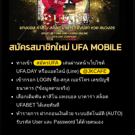
สมัครสมาชิกใหม่ UFA MOBILE
ทางเข้า
สมัครUFA
เล่นผ่านหน้าเว็บไซต์
UFA.DAY หรือแอดไลน์ (Line)
@JKCAFE
เข้ากรอก LOGIN ชื่อ-สกุล เบอร์โทร เลขบัญชี
ธนาคาร (*ข้อมูลตามจริง)
เลือกเดิมพัน คาสิโน แทงบอล บาคาร่า สล็อต
UFABET ได้เลยทันที
ทำรายการ ฝากถอนเงินด้วย ระบบอัตโนมัติ (AUTO)
รับรหัส User และ Password ได้ด้วยตนเอง