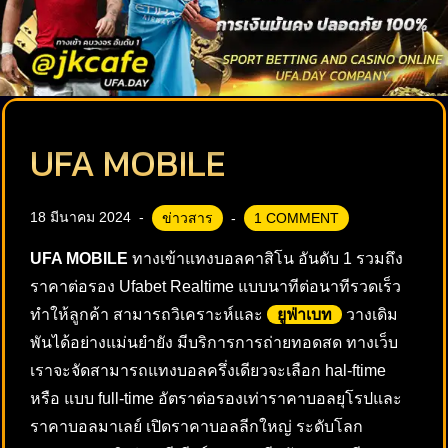
UFA MOBILE
18 มีนาคม 2024
ข่าวสาร
1 COMMENT
UFA MOBILE
ทางเข้าแทงบอลคาสิโน อันดับ 1 รวมถึง
ราคาต่อรอง Ufabet Realtime แบบนาทีต่อนาทีรวดเร็ว
ทำให้ลูกค้า สามารถวิเคราะห์และ
ยูฟ่าเบท
วางเดิม
พันได้อย่างแม่นยำยัง มีบริการการถ่ายทอดสด ทางเว็บ
เราจะจัดสามารถแทงบอลครึ่งเดียวจะเลือก hal-ftime
หรือ แบบ full-time อัตราต่อรองเท่าราคาบอลยุโรปและ
ราคาบอลมาเลย์ เปิดราคาบอลลีกใหญ่ ระดับโลก