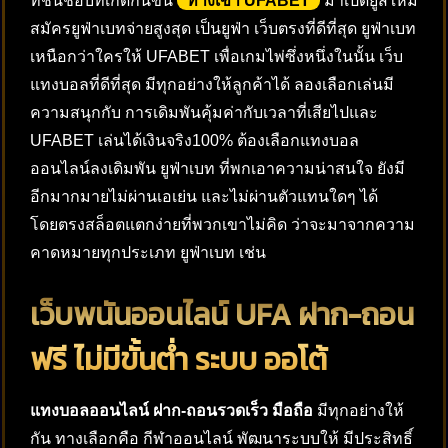
ที่ชื่นชอบที่เกิดกันขึ้น
ทางเข้า UFABET
มาเปิดยูสใหม่
สมัครยูฟ่าเบทจ่ายสูงสุด เป็นยูฟ่า เว็บตรงที่ดีที่สุด ยูฟ่าเบท
เหนือกว่าใครให้ UFABET เพื่อเกมไพ่ซึ่งหนึ่งในนั้น เว็บ
แทงบอลที่ดีที่สุด มีทุกอย่างให้ลูกค้าได้ ลองเลือกเล่นมี
ความสนุกกับ การเดิมพันคุ้มค่ากับเวลาที่เสียไปและ
UFABET เล่นได้เงินจริง100% ต้องเลือกแทงบอล
ออนไลน์ลงเดิมพัน ยูฟ่าเบท ที่พกเอาความน่าสนใจ ยังมี
อีกมากมายไม่ผ่านเอเย่น และไม่ผ่านตัวแทนใดๆ ได้
โดยตรงสล็อตแตกง่ายที่พวกเขาไม่คิด ว่าจะมาจากความ
คาดหมายทุกประเภท ยูฟ่าเบท เช่น
เว็บพนันออนไลน์ UFA ฝาก-ถอน
ฟรี ไม่มีขั้นต่ำ ระบบ ออโต้
แทงบอลออนไลน์ ฝาก-ถอนรวดเร็ว มือถือ
มีทุกอย่างให้
กัน ทางเลือกคือ กีฬาออนไลน์ พัฒนาระบบให้ มีประสิทธิ์