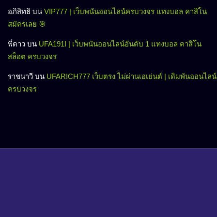
อภิสิทธิ
บน
VIP777 | เว็บพนันออนไลน์ครบวงจร แทงบอล คาสิโน
สมัครเลย 🎯
พี่ดาว
บน
UFA191I | เว็บพนันออนไลน์อันดับ 1 แทงบอล คาสิโน
สล็อต ครบวงจร
ราชนาวี
บน
UFARICH777 เว็บตรง ไม่ผ่านเอเย่นต์ | เดิมพันออนไลน์
ครบวงจร