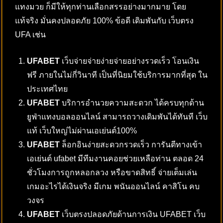
แทงมวย ก็มีให้ทุกท่านเลือกสรรอย่างมากมาย โดย
แท้จริง มั่นคงปลอดภัย 100% ข้อดี เดิมพันกับ เว็บตรง
UFA เช่น
UFABET
เว็บจ่ายจ่ายง่ายจ่ายอย่างรวดเร็ว โอนเงิน
ฟรี ภายในไม่กี่วินาที เป็นที่นิยมใช้บริการมากที่สุด ใน
ประเทศไทย
UFABET
บริการอำนวยความสะดวก ได้ครบทุกด้าน
ยูฟ่าแทงบอลออนไลน์ สามารถวางเดิมพันได้ทันที เว็บ
แท้ เว็บใหญ่ไม่ผ่านเอเย่นต์100%
UFABET
ล็อกอินง่ายสะดวกรวดเร็ว การันตีทางเข้า
เอเย่นต์ ufabet มีทีมงานคอยช่วยเหลือท่าน ตลอด 24
ชั่วโมงการถูกหลอกลวง หรือขาดสิทธิ์ จ่ายเต็มเล่น
เกมอะไรได้เงินจริง มีเกม พนันออนไลน์ คาสิโน คบ
วงจร
UFABET
เว็บตรงปลอดภัยด้านการเงิน UFABET เว็บ