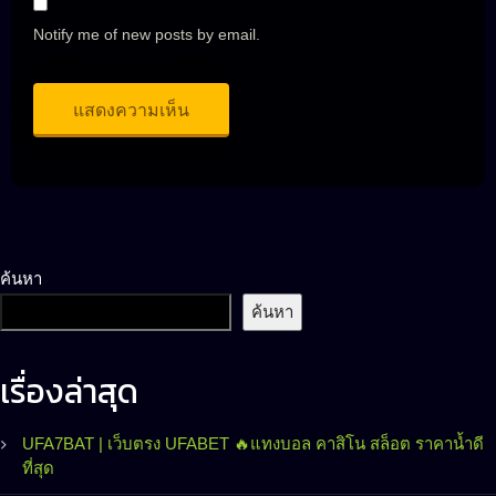
Notify me of new posts by email.
ค้นหา
ค้นหา
เรื่องล่าสุด
UFA7BAT | เว็บตรง UFABET 🔥แทงบอล คาสิโน สล็อต ราคาน้ำดี
ที่สุด