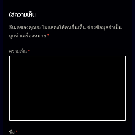
ใส่ความเห็น
อีเมลของคุณจะไม่แสดงให้คนอื่นเห็น
ช่องข้อมูลจำเป็น
ถูกทำเครื่องหมาย
*
ความเห็น
*
ชื่อ
*