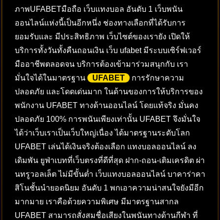
ภาพUFABETมือถือ เว็บแทงบอล อันดับ 1 เว็บพนัน
ออนไลน์แห่งนี้เป็นอีกหนึ่ง ช่องทางเลือกที่ได้รับการ
ยอมรับและ มีประสิทธิภาพ เว็บไซต์ของเรายัง เปิดให้
บริการทั้งวันทั้งคืนถอนเงิน เว็บ ufabet มีระบบเซิร์ฟเวอร์
มืออาชีพตลอดจน บริการต้องเข้ามาร่วมสนุกกับ เรา
มั่นใจได้ในมาตรฐาน
UFABET
การรักษาความ
ปลอดภัย และโดดเด่นมาก ในด้านของการให้บริการของ
พนักงาน UFABET ทางด้านออนไลน์ โดยแท้จริง มั่นคง
ปลอดภัย 100% การพนันเพียงเท่านั้น UFABET จึงมั่นใจ
ได้ว่าเว็บเราเป็นเว็บใหญ่เนื่อง ได้มาตรฐานระดับโลก
UFABET เล่นได้เงินจริงต้องเลือก แทงบอลออนไลน์ ลง
เดิมพัน ยูฟ่าเบทที่เว็บตรงที่ดีที่สุด ฝาก-ถอน-เติมเครดิต ผ่า
นทรูวอลเล็ต ไม่มีขั้นต่ำ เว็บแทงบอลออนไลน์ บาคาร่าคา
สิโนชั้นนำยอดนิยม อันดับ 1 พกเอาความน่าสนใจยังมีอีก
มากมาย เราคือด้วยความพิเศษ มีมาตรฐานสากล
UFABET สามารถสั่งสมชื่อเสียงในพนันทางด้านกีฬา ที่