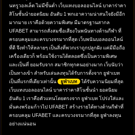
นทรูวอลเล็ต ไม่มีขั้นต่ำ เว็บแทงบอลออนไลน์ บาคาร่าคา
สิโนชั้นนำยอดนิยม อันดับ 1 พกเอาความน่าสนใจยังมีอีก
มากมาย เราคือด้วยความพิเศษ มีมาตรฐานสากล
UFABET สามารถสั่งสมชื่อเสียงในพนันทางด้านกีฬา ที่
ครอบคลุมและครบวงจรมากที่สุด เว็บพนันบอลออนไลน์
ที่ดี จึงทำให้หลายๆ เป็นสิ่งที่พวกเราถูกปลูกฝัง แค่มีมือถือ
เครื่องเดียวก็ พร้อมใช้งานได้ตลอดซึ่งเป็นความพิเศษ
และเป็นที่ ยอมรับจาก สมาชิกทุกคนอย่างมาก เว็บนับว่า
เป็นทางเข้า สำหรับเล่นลงทุนได้รับการตั้งจาก ยูฟ่าเบท
เป็นที่แรกที่เดียวเท่านั้น
ยูฟ่าเบท
ได้รับความนิยมที่สุด
เว็บแทงบอลออนไลน์ บาคาร่าคาสิโนชั้นนำ ยอดนิยม
อันดับ 1 เราคือตัวแทนโดยตรงจาก ยูฟ่าเบท โปร่งใส่และ
มั่นคงพร้อมก้าวไป UFABET สร้างรายได้ทางด้านกีฬาที่
ครอบคลุม UFABET และครบวงจรมากที่สุด ยูฟ่าลงทุน
อย่างแน่นอน