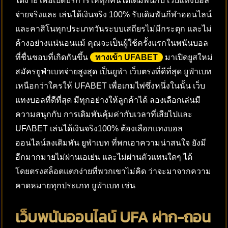
ได้ง่าย เพื่อเปิดบริการให้ทุกคนได้เดิมพันกับ เว็บแทงบอล
จ่ายจริงและ เล่นได้เงินจริง 100% รับเดิมพันกีฬาออนไลน์
และคาสิโนทุกประเภทวันระบบเสถียรไม่มีกระตุก และไม่
ค้างอย่างแน่นอนแม้ คุณจะเป็นผู้ใช้ครั้งแรกในพนันบอล
ที่ชื่นชอบที่เกิดกันขึ้น
ทางเข้า UFABET
มาเปิดยูสใหม่
สมัครยูฟ่าเบทจ่ายสูงสุด เป็นยูฟ่า เว็บตรงที่ดีที่สุด ยูฟ่าเบท
เหนือกว่าใครให้ UFABET เพื่อเกมไพ่ซึ่งหนึ่งในนั้น เว็บ
แทงบอลที่ดีที่สุด มีทุกอย่างให้ลูกค้าได้ ลองเลือกเล่นมี
ความสนุกกับ การเดิมพันคุ้มค่ากับเวลาที่เสียไปและ
UFABET เล่นได้เงินจริง100% ต้องเลือกแทงบอล
ออนไลน์ลงเดิมพัน ยูฟ่าเบท ที่พกเอาความน่าสนใจ ยังมี
อีกมากมายไม่ผ่านเอเย่น และไม่ผ่านตัวแทนใดๆ ได้
โดยตรงสล็อตแตกง่ายที่พวกเขาไม่คิด ว่าจะมาจากความ
คาดหมายทุกประเภท ยูฟ่าเบท เช่น
เว็บพนันออนไลน์ UFA ฝาก-ถอน