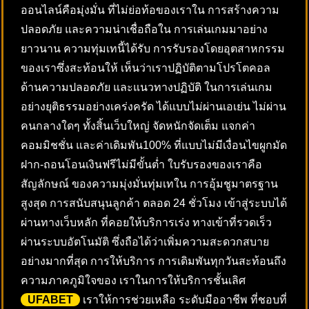
ออนไลน์คือมุ่งมั่น ที่ไม่ย่อท้อของเราใน การสร้างความ
ปลอดภัย และความน่าเชื่อถือใน การเล่นเกมมาอย่าง
ยาวนาน ความทุ่มเทนี้ได้รับ การรับรองโดยอุตสาหกรรม
ของเราซึ่งสะท้อนให้ เห็นว่าเราปฏิบัติตามโปรโตคอล
ด้านความปลอดภัย และแนวทางปฏิบัติ ในการเล่นเกม
อย่างยุติธรรมอย่างเคร่งครัด ได้แบบไม่ผ่านเอเย่น ไม่ผ่าน
คนกลางใดๆ ทั้งสิ้นเว็บใหญ่ จัดหนักจัดเต็ม แจกค่า
คอมมิชชั่น และค่าเดิมพัน100% ที่แบบไม่มีเงื่อนไขผูกมัด
ฝาก-ถอนโอนเงินฟรีไม่มีขั้นต่ำ ใบรับรองของเราคือ
สัญลักษณ์ ของความมุ่งมั่นทุ่มเทใน การอุ้มชูมาตรฐาน
สูงสุด การสนับสนุนลูกค้า ตลอด 24 ชั่วโมง เข้าสู่ระบบได้
ผ่านทางเว็บหลัก ที่คอยให้บริการเร่ง ทางเข้าที่รวดเร็ว
ผ่านระบบอัตโนมัติ ซึ่งถือได้ว่าเพิ่มความสะดวกสบาย
อย่างมากที่สุด การให้บริการ การเดิมพันทุกวันสะท้อนถึง
ความภาคภูมิใจของ เราในการให้บริการชั้นเลิศ
UFABET
เราให้การช่วยเหลือ ระดับมืออาชีพ ที่ชอบที่