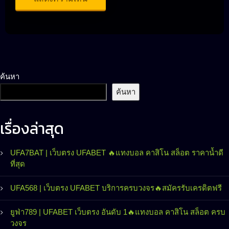
ค้นหา
ค้นหา
เรื่องล่าสุด
UFA7BAT | เว็บตรง UFABET 🔥แทงบอล คาสิโน สล็อต ราคาน้ำดี
ที่สุด
UFA568 | เว็บตรง UFABET บริการครบวงจร🔥สมัครรับเครดิตฟรี
ยูฟ่า789 | UFABET เว็บตรง อันดับ 1🔥แทงบอล คาสิโน สล็อต ครบ
วงจร