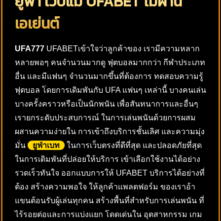
ยูฟ่า เว็บแม่ UFABET ไม่ผ่าน
เอเย่นต์
UFA777
UFABETเข้าใจว่าลูกค้าของ เรามีความหลาก
หลายพอๆ คนจำนวนมากดู ฟุตบอลมากกว่า กีฬาประเภท
อื่น และมีแฟนๆ จำนวนมากขึ้นที่ต้องการ ทดสอบความรู้
ฟุตบอล โดยการเดิมพันกับ UFA แฟนๆ เหล่านี้ บางคนเล่น
บางครั้งคราวหรือเป็นนักพนัน เพื่อสันทนาการและอื่นๆ
เรายกระดับประสบการณ์ ในการเล่นพนันด้วยการผสม
ผสานความง่ายใน การเข้าถึงบริการชั้นเลิศ และความมุ่ง
มั่น
ยูฟ่าเบท
ในการเว็บตรงที่ดีที่สุด และปลอดภัยที่สุด
ในการเดิมพันที่ปล่อยให้บริการ เข้าเลือกใช้งานได้อย่าง
รวดเร็วทันใจ ออกแบบการให้ UFABET บริการได้อย่างที่
ต้อง สร้างความพอใจ ให้ลูกค้าแพลตฟอร์ม ของเราอ้า
แขนต้อนรับผู้เล่นทุกคน สร้างพื้นที่สำหรับการเล่นพนัน ที่
ไร้รอยต่อและการแบ่งแยก โดดเด่นใน อุตสาหกรรม เกม