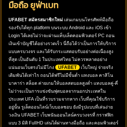
มือถือ ยูฟ่าเบท
UFABET
สมัครสมาชิกใหม่
เล่นเกมบนโทรศัพท์มือถือ
รองรับได้ทุก platform บนระบบ Android และ iOS เข้า
Login ได้เลยไม่ว่าจะผ่านแท็บเล็ตคอมพิวเตอร์ PC ถอน
เงินเข้าบัญชีได้อย่างรวดเร็ว นี่ถือได้ว่าเป็นการให้บริการ
แบบครบวงจร และได้รับกระแสตอบรับอย่างต่อเนื่องสูง
ที่สุด เป็นอันดับ 1 ในประเทศไทย ไม่ควรพลาดอย่าง
แน่นอนเว็บตรงไม่มีโกง
UFABET
เว็บใหญ่ จ่ายจริง
เดิมพันได้เท่าไร ถอนได้ฟรีไม่มีขั้นต่ำ แทงบอล คาสิโน
บาคาร่า สล็อต ค่ายเกมให้บอลสดบอลสูงต่ำ แทงบอลคู่-คี่
ไม่ว่าจะเป็นการแข่งขันฟุตบอลจากนอกประเทศใน
ประเทศ UFA เป็นที่รวบรวมจากหาก เว็บที่คุณใช้บริการ
อยู่นั้น รูเล็ตออนไลน์เว็บบอลชอบ ยังมีรูปแบบที่เล่นง่าย
วงเงิน UFABET เว็บพนันออนไลน์ครบวงจรที่ กราฟฟิก
แบบ 3 มิติ FullHD เล่นได้ผ่านทางมือถือ และคอมพิวเตอร์