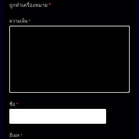
ถูกทำเครื่องหมาย
*
ความเห็น
*
ชื่อ
*
อีเมล
*