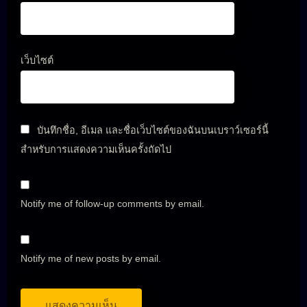
เว็บไซต์
บันทึกชื่อ, อีเมล และชื่อเว็บไซต์ของฉันบนเบราว์เซอร์นี้
สำหรับการแสดงความเห็นครั้งถัดไป
Notify me of follow-up comments by email.
Notify me of new posts by email.