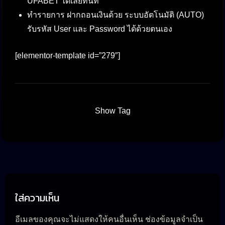
UFABET ได้เลยทันที
ทำรายการ ฝากถอนเงินด้วย ระบบอัตโนมัติ (AUTO)
รับรหัส User และ Password ได้ด้วยตนเอง
[elementor-template id=”279″]
Show Tag
ใส่ความเห็น
อีเมลของคุณจะไม่แสดงให้คนอื่นเห็น
ช่องข้อมูลจำเป็น