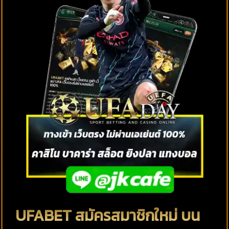
UFABET สมัครสมาชิกใหม่ บน