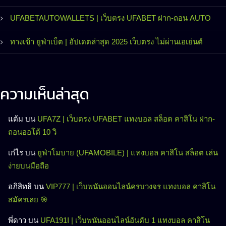
UFABETAUTOWALLETS | เว็บตรง UFABET ฝาก-ถอน AUTO
ทางเข้า ยูฟ่าเบ็ต | อัปเดตล่าสุด 2025 เว็บตรง ไม่ผ่านเอเย่นต์
ความเห็นล่าสุด
แต้ม
บน
UFA7Z | เว็บตรง UFABET แทงบอล สล็อต คาสิโน ฝาก-
ถอนออโต้ 10 วิ
เก๋ไร
บน
ยูฟ่าโมบาย (UFAMOBILE) | แทงบอล คาสิโน สล็อต เล่น
ง่ายบนมือถือ
อภิสิทธิ
บน
VIP777 | เว็บพนันออนไลน์ครบวงจร แทงบอล คาสิโน
สมัครเลย 🎯
พี่ดาว
บน
UFA191I | เว็บพนันออนไลน์อันดับ 1 แทงบอล คาสิโน