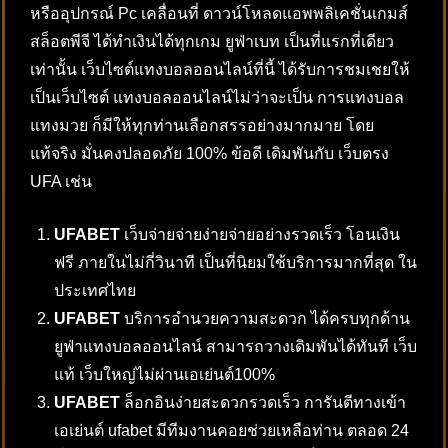
หรืออุปกรณ์ Pc เคลื่อนที่ ดาวน์โหลดแอพพลิเคชั่นเกมส์
สล็อตพีจี ได้ทำเงินได้ทุกเกม ยูฟ่าเบท เป็นที่แรกที่เดียว
เท่านั้น เว็บไซต์แทงบอลออนไลน์ที่นี้ ได้รับการชมเชยให้
เป็นเว็บไซต์ แทงบอลออนไลน์ไม่ว่าจะเป็น การแทงบอล
แทงมวย ก็มีให้ทุกท่านเลือกสรรอย่างมากมาย โดย
แท้จริง มั่นคงปลอดภัย 100% ข้อดี เดิมพันกับ เว็บตรง
UFA เช่น
UFABET
เว็บจ่ายจ่ายง่ายจ่ายอย่างรวดเร็ว โอนเงิน
ฟรี ภายในไม่กี่วินาที เป็นที่นิยมใช้บริการมากที่สุด ใน
ประเทศไทย
UFABET
บริการอำนวยความสะดวก ได้ครบทุกด้าน
ยูฟ่าแทงบอลออนไลน์ สามารถวางเดิมพันได้ทันที เว็บ
แท้ เว็บใหญ่ไม่ผ่านเอเย่นต์100%
UFABET
ล็อกอินง่ายสะดวกรวดเร็ว การันตีทางเข้า
เอเย่นต์ ufabet มีทีมงานคอยช่วยเหลือท่าน ตลอด 24