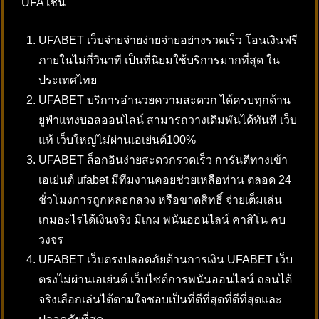
UFA เช่น
UFABET เว็บจ่ายจ่ายง่ายจ่ายอย่างรวดเร็ว โอนเงินฟรี
ภายในไม่กี่วินาที เป็นที่นิยมใช้บริการมากที่สุด ใน
ประเทศไทย
UFABET บริการอำนวยความสะดวก ได้ครบทุกด้าน
ยูฟ่าแทงบอลออนไลน์ สามารถวางเดิมพันได้ทันที เว็บ
แท้ เว็บใหญ่ไม่ผ่านเอเย่นต์100%
UFABET ล็อกอินง่ายสะดวกรวดเร็ว การันตีทางเข้า
เอเย่นต์ ufabet มีทีมงานคอยช่วยเหลือท่าน ตลอด 24
ชั่วโมงการถูกหลอกลวง หรือขาดสิทธิ์ จ่ายเต็มเล่น
เกมอะไรได้เงินจริง มีเกม พนันออนไลน์ คาสิโน คบ
วงจร
UFABET เว็บตรงปลอดภัยด้านการเงิน UFABET เว็บ
ตรงไม่ผ่านเอเย่นต์ เว็บไซต์การพนันออนไลน์ ถอนได้
จริงเลือกเล่นได้ตามใจชอบเป็นที่ดีที่สุดที่ดีที่สุดและ