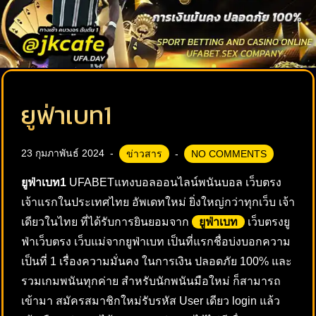
ยูฟ่าเบท1
23 กุมภาพันธ์ 2024
ข่าวสาร
NO COMMENTS
ยูฟ่าเบท1
UFABETแทงบอลออนไลน์พนันบอล เว็บตรง
เจ้าแรกในประเทศไทย อัพเดทใหม่ ยิ่งใหญ่กว่าทุกเว็บ เจ้า
เดียวในไทย ที่ได้รับการยินยอมจาก
ยูฟ่าเบท
เว็บตรงยู
ฟ่าเว็บตรง เว็บแม่จากยูฟ่าเบท เป็นที่แรกชื่อบ่งบอกความ
เป็นที่ 1 เรื่องความมั่นคง ในการเงิน ปลอดภัย 100% และ
รวมเกมพนันทุกค่าย สำหรับนักพนันมือใหม่ ก็สามารถ
เข้ามา สมัครสมาชิกใหม่รับรหัส User เดียว login แล้ว