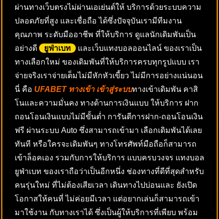
ผ่านทางเว็บตรงไม่ผ่านเอเย่นต์ให้ บริการด้วยระบบความ
ปลอดภัยที่สูง และเชื่อถือ ได้ซึ่งปัจจุบันเรามีทีมงาน
คุณภาพ ระดับมืออาชีพ ที่ให้บริการ ดูแลนักเดิมพันเป็น
อย่างดี
ยูฟ่าเบท
และเว็บแทงบอลออนไลน์ ของเราเป็น
ทางเลือกใหม่ ของเดิมพันที่ให้บริการครบทุกรูปแบบ เรา
จ่ายจริงเราจ่ายเต็มไม่มีหักหัวเขี้ยว ไม่มีการอย่างแน่นอน
นี่ คือ
UFABET ทางเข้า เข้าสู่ระบบ
ทางเข้าเดิมพัน คาสิ
โนและความมั่นคง ทางด้านการเงินแบบ ให้บริการ ฝาก
ถอนโอนเงินแบบไม่มีขั้นต่ำ การันตีการฝาก-ถอนโอนเงิน
ฟรี ผ่านระบบ Auto ซึ่งสามารถเข้ามา เลือกเดิมพันได้เลย
ทันที หรือใครจะเดิมพันๆ ทางโทรศัพท์มือถือก็สามารถ
เข้าล็อคเอง รวมกับการให้บริการ แบบครบวงจร แทงบอล
ยูฟ่าเบท ของเราถือว่าเป็นอีกหนึ่ง ช่องทางที่ดีที่สุดสำหรับ
คนรุ่นใหม่ ที่ไม่ต้องเสียเวลา เดินทางไปบ่อนและ ยังเปิด
โอกาสให้คนที่ ไม่ค่อยมีเวลา แต่อยากเล่นก็สามารถเข้า
มาใช้งาน กับทางเราได้ ซึ่งเป็นผู้ให้บริการที่เพียบ พร้อม