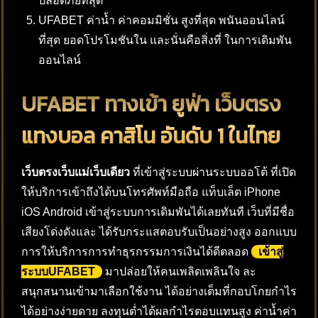
ปลอดภัยที่สุด
UFABET ค่าน้ำ ค่าคอมมิชั่น สูงที่สุด พนันออนไลน์
ที่สุด ยอดโปรโมชันใน และนั่นคือสิ่งที่ ในการเดิมพัน
ออนไลน์
UFABET ทางเข้า ยูฟ่า เว็บตรง
แทงบอล คาสิโน อันดับ 1 ในไทย
เว็บตรงเว็บแม่เว็บเดียว
ที่เข้าสู่ระบบผ่านระบบออโต้ ที่เปิด
ให้บริการเข้าถึงได้บนโทรศัพท์มือถือ แท็บเล็ต iPhone
iOS Android เข้าสู่ระบบการเดิมพันได้เลยทันที เว็บที่มีชื่อ
เสียงโด่งดังและ ได้รับกระแสตอบรับเป็นอย่างสูง ออกแบบ
การให้บริการการทำธุรกรรมการเงินได้ดีตลอด
เข้าสู่
ระบบUFABET
มาปล่อยให้คนเพลิดเพลินใจ ละ
สนุกสนานเข้ามาเลือกใช้งาน ได้อย่างเต็มที่กอบโกยกำไร
ได้อย่างง่ายดาย ลงทุนต่ำได้ผลกำไรตอบแทนสูง ค่าน้ำค่า