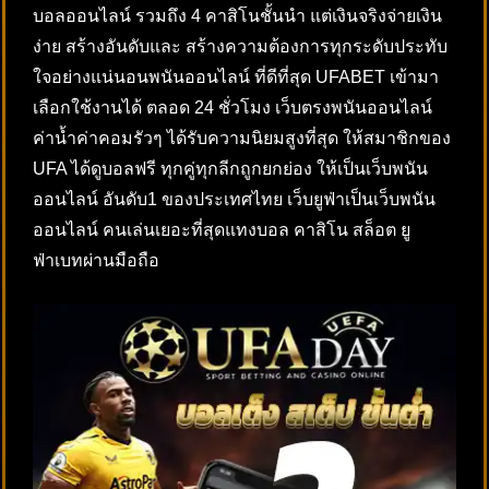
บอลออนไลน์ รวมถึง 4 คาสิโนชั้นนำ แต่เงินจริงจ่ายเงิน
ง่าย สร้างอันดับและ สร้างความต้องการทุกระดับประทับ
ใจอย่างแน่นอนพนันออนไลน์ ที่ดีที่สุด UFABET เข้ามา
เลือกใช้งานได้ ตลอด 24 ชั่วโมง เว็บตรงพนันออนไลน์
ค่าน้ำค่าคอมรัวๆ ได้รับความนิยมสูงที่สุด ให้สมาชิกของ
UFA ได้ดูบอลฟรี ทุกคู่ทุกลีกถูกยกย่อง ให้เป็นเว็บพนัน
ออนไลน์ อันดับ1 ของประเทศไทย เว็บยูฟ่าเป็นเว็บพนัน
ออนไลน์ คนเล่นเยอะที่สุดแทงบอล คาสิโน สล็อต ยู
ฟ่าเบทผ่านมือถือ