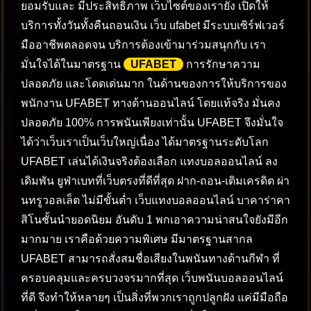
ยอมรับและ มีประสิทธิภาพ เว็บไซต์ของเรายัง เปิดให้
บริการทั้งวันทั้งคืนถอนเงิน เว็บ ufabet มีระบบเซิร์ฟเวอร์
มืออาชีพตลอดจน บริการต้องเข้ามาร่วมสนุกกับ เรา
มั่นใจได้ในมาตรฐาน
UFABET
การรักษาความ
ปลอดภัย และโดดเด่นมาก ในด้านของการให้บริการของ
พนักงาน UFABET ทางด้านออนไลน์ โดยแท้จริง มั่นคง
ปลอดภัย 100% การพนันเพียงเท่านั้น UFABET จึงมั่นใจ
ได้ว่าเว็บเราเป็นเว็บใหญ่เนื่อง ได้มาตรฐานระดับโลก
UFABET เล่นได้เงินจริงต้องเลือก แทงบอลออนไลน์ ลง
เดิมพัน ยูฟ่าเบทที่เว็บตรงที่ดีที่สุด ฝาก-ถอน-เติมเครดิต ผ่า
นทรูวอลเล็ต ไม่มีขั้นต่ำ เว็บแทงบอลออนไลน์ บาคาร่าคา
สิโนชั้นนำยอดนิยม อันดับ 1 พกเอาความน่าสนใจยังมีอีก
มากมาย เราคือด้วยความพิเศษ มีมาตรฐานสากล
UFABET สามารถสั่งสมชื่อเสียงในพนันทางด้านกีฬา ที่
ครอบคลุมและครบวงจรมากที่สุด เว็บพนันบอลออนไลน์
ที่ดี จึงทำให้หลายๆ เป็นสิ่งที่พวกเราถูกปลูกฝัง แค่มีมือถือ