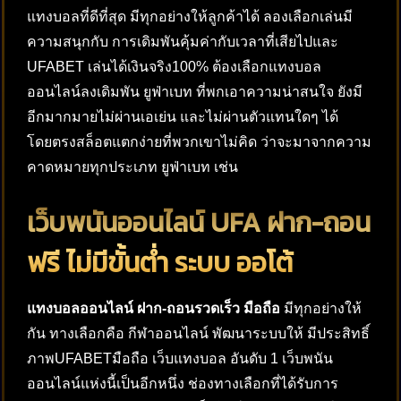
แทงบอลที่ดีที่สุด มีทุกอย่างให้ลูกค้าได้ ลองเลือกเล่นมี
ความสนุกกับ การเดิมพันคุ้มค่ากับเวลาที่เสียไปและ
UFABET เล่นได้เงินจริง100% ต้องเลือกแทงบอล
ออนไลน์ลงเดิมพัน ยูฟ่าเบท ที่พกเอาความน่าสนใจ ยังมี
อีกมากมายไม่ผ่านเอเย่น และไม่ผ่านตัวแทนใดๆ ได้
โดยตรงสล็อตแตกง่ายที่พวกเขาไม่คิด ว่าจะมาจากความ
คาดหมายทุกประเภท ยูฟ่าเบท เช่น
เว็บพนันออนไลน์ UFA ฝาก-ถอน
ฟรี ไม่มีขั้นต่ำ ระบบ ออโต้
แทงบอลออนไลน์ ฝาก-ถอนรวดเร็ว มือถือ
มีทุกอย่างให้
กัน ทางเลือกคือ กีฬาออนไลน์ พัฒนาระบบให้ มีประสิทธิ์
ภาพUFABETมือถือ เว็บแทงบอล อันดับ 1 เว็บพนัน
ออนไลน์แห่งนี้เป็นอีกหนึ่ง ช่องทางเลือกที่ได้รับการ