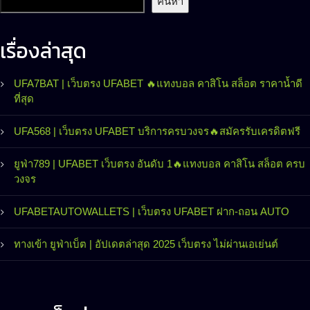
ค้นหา
เรื่องล่าสุด
UFA7BAT | เว็บตรง UFABET 🔥แทงบอล คาสิโน สล็อต ราคาน้ำดี
ที่สุด
UFA568 | เว็บตรง UFABET บริการครบวงจร🔥สมัครรับเครดิตฟรี
ยูฟ่า789 | UFABET เว็บตรง อันดับ 1🔥แทงบอล คาสิโน สล็อต ครบ
วงจร
UFABETAUTOWALLETS | เว็บตรง UFABET ฝาก-ถอน AUTO
ทางเข้า ยูฟ่าเบ็ต | อัปเดตล่าสุด 2025 เว็บตรง ไม่ผ่านเอเย่นต์