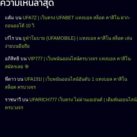
ความเห็นล่าสุด
แต้ม
บน
UFA7Z | เว็บตรง UFABET แทงบอล สล็อต คาสิโน ฝาก-
ถอนออโต้ 10 วิ
เก๋ไร
บน
ยูฟ่าโมบาย (UFAMOBILE) | แทงบอล คาสิโน สล็อต เล่น
ง่ายบนมือถือ
อภิสิทธิ
บน
VIP777 | เว็บพนันออนไลน์ครบวงจร แทงบอล คาสิโน
สมัครเลย 🎯
พี่ดาว
บน
UFA191I | เว็บพนันออนไลน์อันดับ 1 แทงบอล คาสิโน
สล็อต ครบวงจร
ราชนาวี
บน
UFARICH777 เว็บตรง ไม่ผ่านเอเย่นต์ | เดิมพันออนไลน์
ครบวงจร