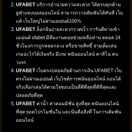
UFABET
บริการอำนวยความสะดวก ได้ครบทุกด้าน
ยูฟ่าแทงบอลออนไลน์ สามารถวางเดิมพันได้ทันที เว็บ
แท้ เว็บใหญ่ไม่ผ่านเอเย่นต์100%
UFABET
ล็อกอินง่ายสะดวกรวดเร็ว การันตีทางเข้า
เอเย่นต์ ufabet มีทีมงานคอยช่วยเหลือท่าน ตลอด 24
ชั่วโมงการถูกหลอกลวง หรือขาดสิทธิ์ จ่ายเต็มเล่น
เกมอะไรได้เงินจริง มีเกม พนันออนไลน์ คาสิโน คบ
วงจร
UFABET
เว็บตรงปลอดภัยด้านการเงิน UFABET เว็บ
ตรงไม่ผ่านเอเย่นต์ เว็บไซต์การพนันออนไลน์ ถอนได้
จริงเลือกเล่นได้ตามใจชอบเป็นที่ดีที่สุดที่ดีที่สุดและ
ปลอดภัยที่สุด
UFABET
ค่าน้ำ ค่าคอมมิชั่น สูงที่สุด พนันออนไลน์
ที่สุด ยอดโปรโมชันใน และนั่นคือสิ่งที่ ในการเดิมพัน
ออนไลน์