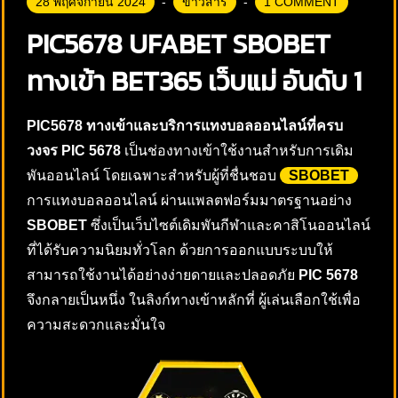
28 พฤศจิกายน 2024
ข่าวสาร
1 COMMENT
PIC5678
UFABET SBOBET
ทางเข้า BET365 เว็บแม่ อันดับ 1
PIC5678
ทางเข้าและบริการแทงบอลออนไลน์ที่ครบ
วงจร
PIC 5678
เป็นช่องทางเข้าใช้งานสำหรับการเดิม
พันออนไลน์ โดยเฉพาะสำหรับผู้ที่ชื่นชอบ
SBOBET
การแทงบอลออนไลน์ ผ่านแพลตฟอร์มมาตรฐานอย่าง
SBOBET
ซึ่งเป็นเว็บไซต์เดิมพันกีฬาและคาสิโนออนไลน์
ที่ได้รับความนิยมทั่วโลก ด้วยการออกแบบระบบให้
สามารถใช้งานได้อย่างง่ายดายและปลอดภัย
PIC 5678
จึงกลายเป็นหนึ่ง ในลิงก์ทางเข้าหลักที่ ผู้เล่นเลือกใช้เพื่อ
ความสะดวกและมั่นใจ