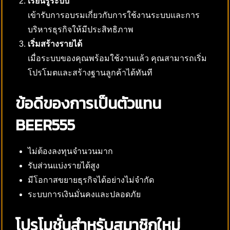
เรียนรู้ระบบ
เข้ารับการอบรมเกี่ยวกับการใช้งานระบบและการ
บริหารธุรกิจให้มีประสิทธิภาพ
เริ่มสร้างรายได้
เมื่อระบบของคุณพร้อมใช้งานแล้ว คุณสามารถเริ่ม
โปรโมตและสร้างฐานลูกค้าได้ทันที
ข้อดีของการเป็นตัวแทน
BEER555
ไม่ต้องลงทุนจำนวนมาก
รับส่วนแบ่งรายได้สูง
มีโอกาสขยายธุรกิจได้อย่างไม่จำกัด
ระบบการเงินมั่นคงและปลอดภัย
โปรโมชั่นสำหรับสมาชิกใหม่