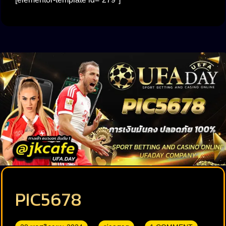
PIC5678