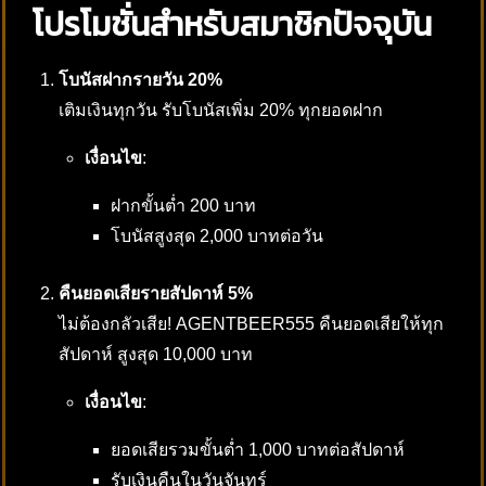
โปรโมชั่นสำหรับสมาชิกปัจจุบัน
โบนัสฝากรายวัน 20%
เติมเงินทุกวัน รับโบนัสเพิ่ม 20% ทุกยอดฝาก
เงื่อนไข
:
ฝากขั้นต่ำ 200 บาท
โบนัสสูงสุด 2,000 บาทต่อวัน
คืนยอดเสียรายสัปดาห์ 5%
ไม่ต้องกลัวเสีย! AGENTBEER555 คืนยอดเสียให้ทุก
สัปดาห์ สูงสุด 10,000 บาท
เงื่อนไข
:
ยอดเสียรวมขั้นต่ำ 1,000 บาทต่อสัปดาห์
รับเงินคืนในวันจันทร์