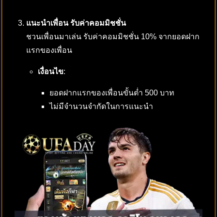
แนะนำเพื่อน รับค่าคอมมิชชั่น
ชวนเพื่อนมาเล่น รับค่าคอมมิชชั่น 10% จากยอดฝาก
แรกของเพื่อน
เงื่อนไข
:
ยอดฝากแรกของเพื่อนขั้นต่ำ 500 บาท
ไม่มีจำนวนจำกัดในการแนะนำ