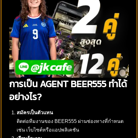
การเป็น AGENT BEER555 ทำได้
อย่างไร?
สมัครเป็นตัวแทน
ติดต่อทีมงานของ BEER555 ผ่านช่องทางที่กำหนด
เช่น เว็บไซต์หรือแอปพลิเคชัน