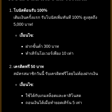
โบนัสต้อนรับ 100%
เติมเงินครั้งแรก รับโบนัสเพิ่มทันที 100% สูงสุดถึง
5,000 บาท!
เงื่อนไข
:
ฝากขั้นต่ำ 300 บาท
ทำเทิร์นโอเวอร์เพียง 10 เท่า
เครดิตฟรี 50 บาท
สมัครสมาชิกวันนี้ รับเครดิตฟรีโดยไม่ต้องฝากเงิน
เงื่อนไข
:
ใช้ได้กับเกมสล็อตและคาสิโนสด
ถอนเงินได้เมื่อทำยอดเทิร์น 5 เท่า