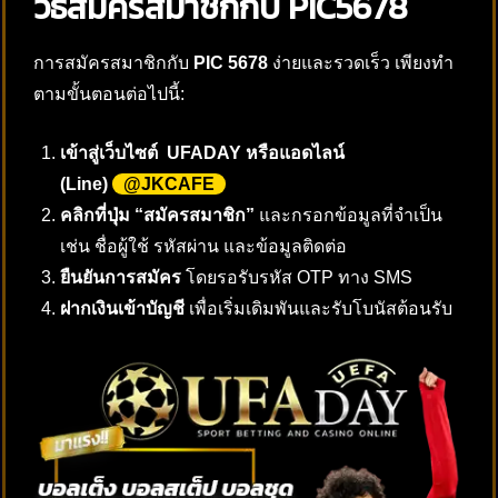
วิธีสมัครสมาชิกกับ
PIC5678
การสมัครสมาชิกกับ
PIC 5678
ง่ายและรวดเร็ว เพียงทำ
ตามขั้นตอนต่อไปนี้:
เข้าสู่เว็บไซต์ UFADAY หรือแอดไลน์
(Line)
@JKCAFE
คลิกที่ปุ่ม “สมัครสมาชิก”
และกรอกข้อมูลที่จำเป็น
เช่น ชื่อผู้ใช้ รหัสผ่าน และข้อมูลติดต่อ
ยืนยันการสมัคร
โดยรอรับรหัส OTP ทาง SMS
ฝากเงินเข้าบัญชี
เพื่อเริ่มเดิมพันและรับโบนัสต้อนรับ