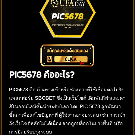
PIC5678 คืออะไร?
PIC5678
คือ เป็นทางเข้าหรือช่องทางที่ใช้เชื่อมต่อไปยัง
แพลตฟอร์ม
SBOBET
ซึ่งเป็นเว็บไซต์ เดิมพันกีฬาและคา
สิโนออนไลน์ชั้นนำระดับโลก โดย PIC 5678 ถูกพัฒนา
ขึ้นมาเพื่อแก้ไขปัญหาที่ ผู้ใช้งานอาจประสบ เช่น การเข้า
ถึงเว็บไซต์หลักไม่ได้เนื่อง จากถูกบล็อกในบางพื้นที่ หรือ
การปิดปรับปรุงระบบ