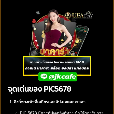
จุดเด่นของ PIC5678
ลิงก์ทางเข้าที่เสถียรและอัปเดตตลอดเวลา
PIC 5678 มีการอัปเดตลิงก์ทางเข้าให้รองรับการ