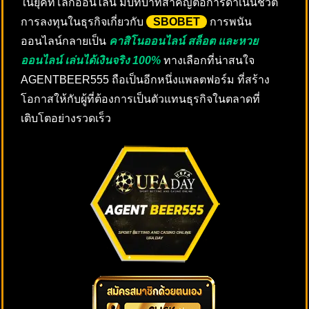
ในยุคที่โลกออนไลน์ มีบทบาทสำคัญต่อการดำเนินชีวิต
การลงทุนในธุรกิจเกี่ยวกับ
SBOBET
การพนัน
ออนไลน์กลายเป็น
คาสิโนออนไลน์ สล็อต และหวย
ออนไลน์ เล่นได้เงินจริง 100%
ทางเลือกที่น่าสนใจ
AGENTBEER555 ถือเป็นอีกหนึ่งแพลตฟอร์ม ที่สร้าง
โอกาสให้กับผู้ที่ต้องการเป็นตัวแทนธุรกิจในตลาดที่
เติบโตอย่างรวดเร็ว