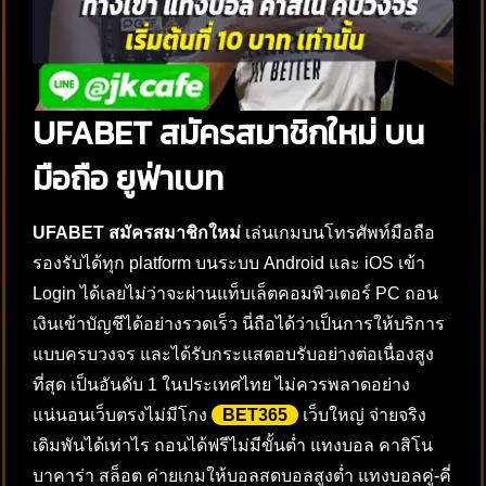
UFABET สมัครสมาชิกใหม่ บน
มือถือ ยูฟ่าเบท
UFABET
สมัครสมาชิกใหม่
เล่นเกมบนโทรศัพท์มือถือ
รองรับได้ทุก platform บนระบบ Android และ iOS เข้า
Login ได้เลยไม่ว่าจะผ่านแท็บเล็ตคอมพิวเตอร์ PC ถอน
เงินเข้าบัญชีได้อย่างรวดเร็ว นี่ถือได้ว่าเป็นการให้บริการ
แบบครบวงจร และได้รับกระแสตอบรับอย่างต่อเนื่องสูง
ที่สุด เป็นอันดับ 1 ในประเทศไทย ไม่ควรพลาดอย่าง
แน่นอนเว็บตรงไม่มีโกง
BET365
เว็บใหญ่ จ่ายจริง
เดิมพันได้เท่าไร ถอนได้ฟรีไม่มีขั้นต่ำ แทงบอล คาสิโน
บาคาร่า สล็อต ค่ายเกมให้บอลสดบอลสูงต่ำ แทงบอลคู่-คี่