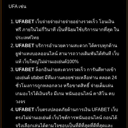
UFA เช่น
UFABET
เว็บจ่ายจ่ายง่ายจ่ายอย่างรวดเร็ว โอนเงิน
ฟรี ภายในไม่กี่วินาที เป็นที่นิยมใช้บริการมากที่สุด ใน
ประเทศไทย
UFABET
บริการอำนวยความสะดวก ได้ครบทุกด้าน
ยูฟ่าแทงบอลออนไลน์ สามารถวางเดิมพันได้ทันที เว็บ
แท้ เว็บใหญ่ไม่ผ่านเอเย่นต์100%
UFABET
ล็อกอินง่ายสะดวกรวดเร็ว การันตีทางเข้า
เอเย่นต์ ufabet มีทีมงานคอยช่วยเหลือท่าน ตลอด 24
ชั่วโมงการถูกหลอกลวง หรือขาดสิทธิ์ จ่ายเต็มเล่น
เกมอะไรได้เงินจริง มีเกม พนันออนไลน์ คาสิโน คบ
วงจร
UFABET
เว็บตรงปลอดภัยด้านการเงิน UFABET เว็บ
ตรงไม่ผ่านเอเย่นต์ เว็บไซต์การพนันออนไลน์ ถอนได้
จริงเลือกเล่นได้ตามใจชอบเป็นที่ดีที่สุดที่ดีที่สุดและ