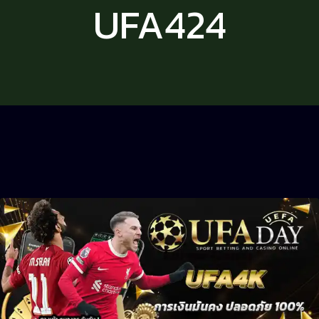
UFA424