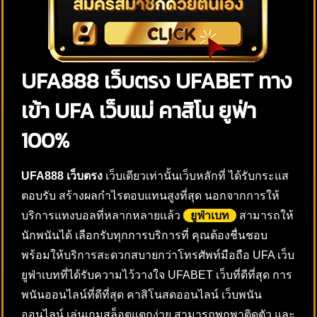
UFA888 เว็บตรง UFABET ทาง
เข้า UFA เว็บแม่ คาสิโน ยูฟ่า
100%
UFA888 เว็บตรง
เว็บเดียวเท่านั้นเว็บหลักที่ ได้รับกระแส
ตอบรับ สร้างผลกำไรตอบแทนสูงที่สุด นอกจากการให้
บริการแทงบอลที่หลากหลายแล้ว
ยูฟ่าเบท
สามารถให้
นักพนันได้ เลือกรับทุกการบริการที่ คุณต้องชื่นชอบ
พร้อมให้บริการสะดวกสบายกว่าโทรศัพท์มือถือ UFA เว็บ
ยูฟ่าเบทที่ได้รับความไว้วางใจ UFABET เว็บที่ดีที่สุด การ
พนันออนไลน์ที่ดีที่สุด คาสิโนสดออนไลน์ เว็บพนัน
ออนไลน์ เล่นเกมสล็อตแตกง่าย สามารถพกพาติดตัว และ