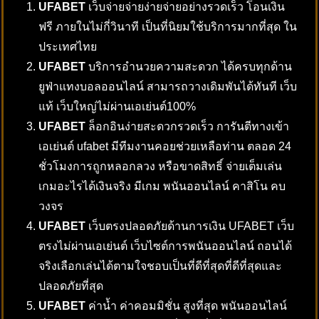
UFABET
เว็บจ่ายจ่ายง่ายจ่ายอย่างรวดเร็ว โอนเงิน
ฟรี ภายในไม่กี่วินาที เป็นที่นิยมใช้บริการมากที่สุด ใน
ประเทศไทย
UFABET
บริการอำนวยความสะดวก ได้ครบทุกด้าน
ยูฟ่าแทงบอลออนไลน์ สามารถวางเดิมพันได้ทันที เว็บ
แท้ เว็บใหญ่ไม่ผ่านเอเย่นต์100%
UFABET
ล็อกอินง่ายสะดวกรวดเร็ว การันตีทางเข้า
เอเย่นต์ ufabet มีทีมงานคอยช่วยเหลือท่าน ตลอด 24
ชั่วโมงการถูกหลอกลวง หรือขาดสิทธิ์ จ่ายเต็มเล่น
เกมอะไรได้เงินจริง มีเกม พนันออนไลน์ คาสิโน คบ
วงจร
UFABET
เว็บตรงปลอดภัยด้านการเงิน UFABET เว็บ
ตรงไม่ผ่านเอเย่นต์ เว็บไซต์การพนันออนไลน์ ถอนได้
จริงเลือกเล่นได้ตามใจชอบเป็นที่ดีที่สุดที่ดีที่สุดและ
ปลอดภัยที่สุด
UFABET
ค่าน้ำ ค่าคอมมิชั่น สูงที่สุด พนันออนไลน์