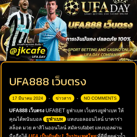
UFA888 เว็บตรง
17 มีนาคม 2024
ข่าวสาร
NO COMMENTS
UFA888 เว็บตรง
UFABET ยูฟ่าเบท เว็บตรงยูฟ่าเบท ให้
คุณได้พนันบอล
ยูฟ่าเบท
แทงบอลออนไลน์ บาคาร่า
สล็อต มวย คาสิโนออนไลน์ สมัครufabet แทงบอลผ่าน
มือถือได้
UFA เป็นอันดับ 1 ในประเทศไทย
ที่ดีที่สุดค่าน้ำ