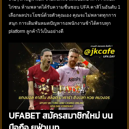
ไก่ชน ห้ามพลาดได้รับความชื่นชอบ UFA คาสิโนอันดับ 1
เลือกผลประโยชน์ด้วยตัวคุณเอง คุณจะไม่พลาดทุกการ
สนุก การเดิมพันหมดปัญหารอพนักงานช้าได้ครบทุก
platform ลูกค้าไว้เป็นอย่างดี
UFABET สมัครสมาชิกใหม่ บน
มือถือ ยูฟ่าเบท