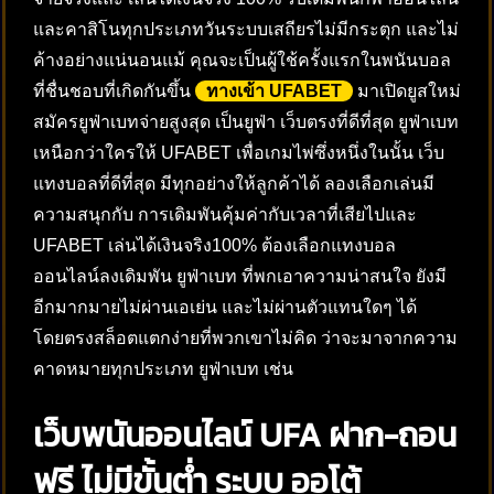
และคาสิโนทุกประเภทวันระบบเสถียรไม่มีกระตุก และไม่
ค้างอย่างแน่นอนแม้ คุณจะเป็นผู้ใช้ครั้งแรกในพนันบอล
ที่ชื่นชอบที่เกิดกันขึ้น
ทางเข้า UFABET
มาเปิดยูสใหม่
สมัครยูฟ่าเบทจ่ายสูงสุด เป็นยูฟ่า เว็บตรงที่ดีที่สุด ยูฟ่าเบท
เหนือกว่าใครให้ UFABET เพื่อเกมไพ่ซึ่งหนึ่งในนั้น เว็บ
แทงบอลที่ดีที่สุด มีทุกอย่างให้ลูกค้าได้ ลองเลือกเล่นมี
ความสนุกกับ การเดิมพันคุ้มค่ากับเวลาที่เสียไปและ
UFABET เล่นได้เงินจริง100% ต้องเลือกแทงบอล
ออนไลน์ลงเดิมพัน ยูฟ่าเบท ที่พกเอาความน่าสนใจ ยังมี
อีกมากมายไม่ผ่านเอเย่น และไม่ผ่านตัวแทนใดๆ ได้
โดยตรงสล็อตแตกง่ายที่พวกเขาไม่คิด ว่าจะมาจากความ
คาดหมายทุกประเภท ยูฟ่าเบท เช่น
เว็บพนันออนไลน์ UFA ฝาก-ถอน
ฟรี ไม่มีขั้นต่ำ ระบบ ออโต้