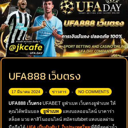
UFA888 เว็บตรง
17 มีนาคม 2024
ข่าวสาร
NO COMMENTS
UFA888 เว็บตรง
UFABET ยูฟ่าเบท เว็บตรงยูฟ่าเบท ให้
คุณได้พนันบอล
ยูฟ่าเบท
แทงบอลออนไลน์ บาคาร่า
สล็อต มวย คาสิโนออนไลน์ สมัครufabet แทงบอลผ่าน
มือถือได้
UFA เป็นอันดับ 1 ในประเทศไทย
ที่ดีที่สุดค่าน้ำ