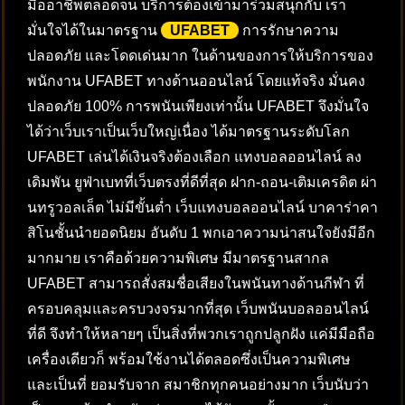
มืออาชีพตลอดจน บริการต้องเข้ามาร่วมสนุกกับ เรา
มั่นใจได้ในมาตรฐาน
UFABET
การรักษาความ
ปลอดภัย และโดดเด่นมาก ในด้านของการให้บริการของ
พนักงาน UFABET ทางด้านออนไลน์ โดยแท้จริง มั่นคง
ปลอดภัย 100% การพนันเพียงเท่านั้น UFABET จึงมั่นใจ
ได้ว่าเว็บเราเป็นเว็บใหญ่เนื่อง ได้มาตรฐานระดับโลก
UFABET เล่นได้เงินจริงต้องเลือก แทงบอลออนไลน์ ลง
เดิมพัน ยูฟ่าเบทที่เว็บตรงที่ดีที่สุด ฝาก-ถอน-เติมเครดิต ผ่า
นทรูวอลเล็ต ไม่มีขั้นต่ำ เว็บแทงบอลออนไลน์ บาคาร่าคา
สิโนชั้นนำยอดนิยม อันดับ 1 พกเอาความน่าสนใจยังมีอีก
มากมาย เราคือด้วยความพิเศษ มีมาตรฐานสากล
UFABET สามารถสั่งสมชื่อเสียงในพนันทางด้านกีฬา ที่
ครอบคลุมและครบวงจรมากที่สุด เว็บพนันบอลออนไลน์
ที่ดี จึงทำให้หลายๆ เป็นสิ่งที่พวกเราถูกปลูกฝัง แค่มีมือถือ
เครื่องเดียวก็ พร้อมใช้งานได้ตลอดซึ่งเป็นความพิเศษ
และเป็นที่ ยอมรับจาก สมาชิกทุกคนอย่างมาก เว็บนับว่า