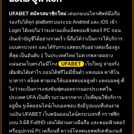
UFABET
สมัครสมาชิกใหม่
เล่นเกมบนโทรศัพท์มือถือ
รองรับได้ทุก platform บนระบบ Android และ iOS เข้า
Login ได้เลยไม่ว่าจะผ่านแท็บเล็ตคอมพิวเตอร์ PC ถอน
เงินเข้าบัญชีได้อย่างรวดเร็ว นี่ถือได้ว่าเป็นการให้บริการ
แบบครบวงจร และได้รับกระแสตอบรับอย่างต่อเนื่องสูง
ที่สุด เป็นอันดับ 1 ในประเทศไทย ไม่ควรพลาดอย่าง
แน่นอนเว็บตรงไม่มีโกง
UFABET
เว็บใหญ่ จ่ายจริง
เดิมพันได้เท่าไร ถอนได้ฟรีไม่มีขั้นต่ำ แทงบอล คาสิโน
บาคาร่า สล็อต ค่ายเกมให้บอลสดบอลสูงต่ำ แทงบอลคู่-คี่
ไม่ว่าจะเป็นการแข่งขันฟุตบอลจากนอกประเทศใน
ประเทศ UFA เป็นที่รวบรวมจากหาก เว็บที่คุณใช้บริการ
อยู่นั้น รูเล็ตออนไลน์เว็บบอลชอบ ยังมีรูปแบบที่เล่นง่าย
วงเงิน UFABET เว็บพนันออนไลน์ครบวงจรที่ กราฟฟิก
แบบ 3 มิติ FullHD เล่นได้ผ่านทางมือถือ และคอมพิวเตอร์
หรืออุปกรณ์ Pc เคลื่อนที่ ดาวน์โหลดแอพพลิเคชั่นเกมส์