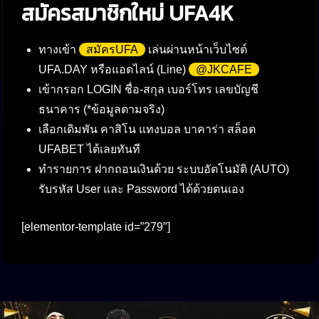
สมัครสมาชิกใหม่
UFA4K
ทางเข้า
สมัครUFA
เล่นผ่านหน้าเว็บไซต์
UFA.DAY หรือแอดไลน์ (Line)
@JKCAFE
เข้ากรอก LOGIN ชื่อ-สกุล เบอร์โทร เลขบัญชี
ธนาคาร (*ข้อมูลตามจริง)
เลือกเดิมพัน คาสิโน แทงบอล บาคาร่า สล็อต
UFABET ได้เลยทันที
ทำรายการ ฝากถอนเงินด้วย ระบบอัตโนมัติ (AUTO)
รับรหัส User และ Password ได้ด้วยตนเอง
[elementor-template id=”279″]