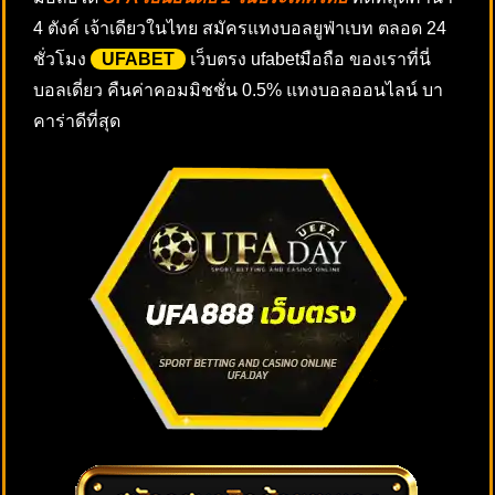
4 ตังค์ เจ้าเดียวในไทย สมัครแทงบอลยูฟ่าเบท ตลอด 24
ชั่วโมง
UFABET
เว็บตรง ufabetมือถือ ของเราที่นี่
บอลเดี่ยว คืนค่าคอมมิชชั่น 0.5% แทงบอลออนไลน์ บา
คาร่าดีที่สุด