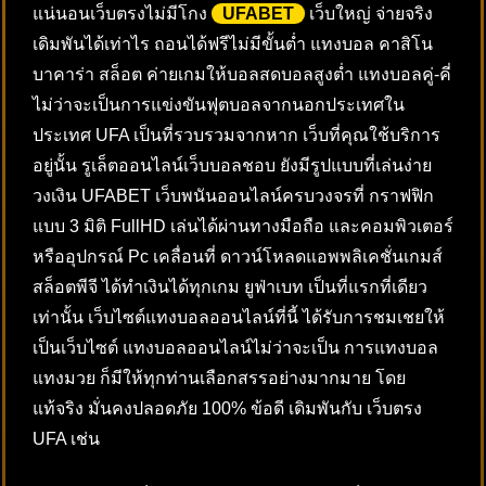
แน่นอนเว็บตรงไม่มีโกง
UFABET
เว็บใหญ่ จ่ายจริง
เดิมพันได้เท่าไร ถอนได้ฟรีไม่มีขั้นต่ำ แทงบอล คาสิโน
บาคาร่า สล็อต ค่ายเกมให้บอลสดบอลสูงต่ำ แทงบอลคู่-คี่
ไม่ว่าจะเป็นการแข่งขันฟุตบอลจากนอกประเทศใน
ประเทศ UFA เป็นที่รวบรวมจากหาก เว็บที่คุณใช้บริการ
อยู่นั้น รูเล็ตออนไลน์เว็บบอลชอบ ยังมีรูปแบบที่เล่นง่าย
วงเงิน UFABET เว็บพนันออนไลน์ครบวงจรที่ กราฟฟิก
แบบ 3 มิติ FullHD เล่นได้ผ่านทางมือถือ และคอมพิวเตอร์
หรืออุปกรณ์ Pc เคลื่อนที่ ดาวน์โหลดแอพพลิเคชั่นเกมส์
สล็อตพีจี ได้ทำเงินได้ทุกเกม ยูฟ่าเบท เป็นที่แรกที่เดียว
เท่านั้น เว็บไซต์แทงบอลออนไลน์ที่นี้ ได้รับการชมเชยให้
เป็นเว็บไซต์ แทงบอลออนไลน์ไม่ว่าจะเป็น การแทงบอล
แทงมวย ก็มีให้ทุกท่านเลือกสรรอย่างมากมาย โดย
แท้จริง มั่นคงปลอดภัย 100% ข้อดี เดิมพันกับ เว็บตรง
UFA เช่น