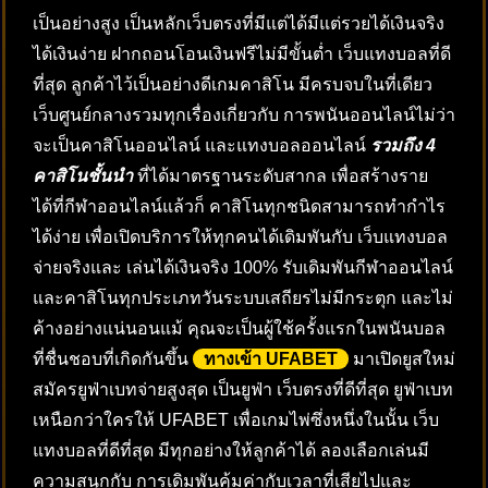
เป็นอย่างสูง เป็นหลักเว็บตรงที่มีแต่ได้มีแต่รวยได้เงินจริง
ได้เงินง่าย ฝากถอนโอนเงินฟรีไม่มีขั้นต่ำ เว็บแทงบอลที่ดี
ที่สุด ลูกค้าไว้เป็นอย่างดีเกมคาสิโน มีครบจบในที่เดียว
เว็บศูนย์กลางรวมทุกเรื่องเกี่ยวกับ การพนันออนไลน์ไม่ว่า
จะเป็นคาสิโนออนไลน์ และแทงบอลออนไลน์
รวมถึง 4
คาสิโนชั้นนำ
ที่ได้มาตรฐานระดับสากล เพื่อสร้างราย
ได้ที่กีฬาออนไลน์แล้วก็ คาสิโนทุกชนิดสามารถทำกำไร
ได้ง่าย เพื่อเปิดบริการให้ทุกคนได้เดิมพันกับ เว็บแทงบอล
จ่ายจริงและ เล่นได้เงินจริง 100% รับเดิมพันกีฬาออนไลน์
และคาสิโนทุกประเภทวันระบบเสถียรไม่มีกระตุก และไม่
ค้างอย่างแน่นอนแม้ คุณจะเป็นผู้ใช้ครั้งแรกในพนันบอล
ที่ชื่นชอบที่เกิดกันขึ้น
ทางเข้า UFABET
มาเปิดยูสใหม่
สมัครยูฟ่าเบทจ่ายสูงสุด เป็นยูฟ่า เว็บตรงที่ดีที่สุด ยูฟ่าเบท
เหนือกว่าใครให้ UFABET เพื่อเกมไพ่ซึ่งหนึ่งในนั้น เว็บ
แทงบอลที่ดีที่สุด มีทุกอย่างให้ลูกค้าได้ ลองเลือกเล่นมี
ความสนุกกับ การเดิมพันคุ้มค่ากับเวลาที่เสียไปและ