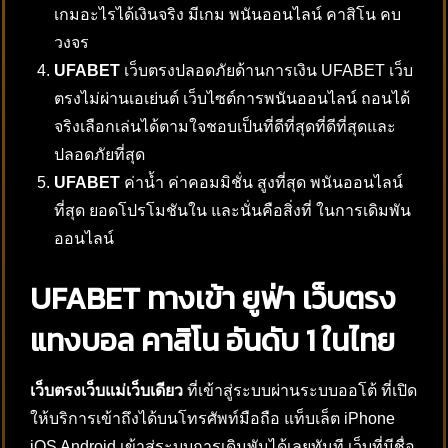
เกมอะไรได้เงินจริง มีเกม พนันออนไลน์ คาสิโน คบ
วงจร
UFABET
เว็บตรงปลอดภัยด้านการเงิน UFABET เว็บ
ตรงไม่ผ่านเอเย่นต์ เว็บไซต์การพนันออนไลน์ ถอนได้
จริงเลือกเล่นได้ตามใจชอบเป็นที่ดีที่สุดที่ดีที่สุดและ
ปลอดภัยที่สุด
UFABET
ค่าน้ำ ค่าคอมมิชั่น สูงที่สุด พนันออนไลน์
ที่สุด ยอดโปรโมชันใน และนั่นคือสิ่งที่ ในการเดิมพัน
ออนไลน์
UFABET ทางเข้า ยูฟ่า เว็บตรง
แทงบอล คาสิโน อันดับ 1 ในไทย
เว็บตรงเว็บแม่เว็บเดียว
ที่เข้าสู่ระบบผ่านระบบออโต้ ที่เปิด
ให้บริการเข้าถึงได้บนโทรศัพท์มือถือ แท็บเล็ต iPhone
iOS Android เข้าสู่ระบบการเดิมพันได้เลยทันที เว็บที่มีชื่อ