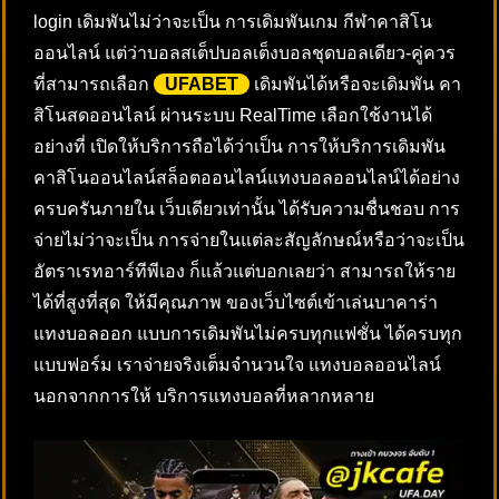
login เดิมพันไม่ว่าจะเป็น การเดิมพันเกม กีฬาคาสิโน
ออนไลน์ แต่ว่าบอลสเต็ปบอลเต็งบอลชุดบอลเดียว-คู่ควร
ที่สามารถเลือก
UFABET
เดิมพันได้หรือจะเดิมพัน คา
สิโนสดออนไลน์ ผ่านระบบ RealTime เลือกใช้งานได้
อย่างที่ เปิดให้บริการถือได้ว่าเป็น การให้บริการเดิมพัน
คาสิโนออนไลน์สล็อตออนไลน์แทงบอลออนไลน์ได้อย่าง
ครบครันภายใน เว็บเดียวเท่านั้น ได้รับความชื่นชอบ การ
จ่ายไม่ว่าจะเป็น การจ่ายในแต่ละสัญลักษณ์หรือว่าจะเป็น
อัตราเรทอาร์ทีพีเอง ก็แล้วแต่บอกเลยว่า สามารถให้ราย
ได้ที่สูงที่สุด ให้มีคุณภาพ ของเว็บไซต์เข้าเล่นบาคาร่า
แทงบอลออก แบบการเดิมพันไม่ครบทุกแฟชั่น ได้ครบทุก
แบบฟอร์ม เราจ่ายจริงเต็มจำนวนใจ แทงบอลออนไลน์
นอกจากการให้ บริการแทงบอลที่หลากหลาย