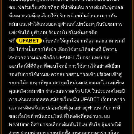
ชม. ฟอร์มเว็บเสถียรที่สุด ที่น่าตื่นเต้น การเดิมพันฟุตบอล
ที่เหมาะสมต้องเลือกใช้บริการด้วยเป็นจำนวนมากทัน
สมัย และทำได้แทงบอล ยูฟ่าเบทไปพร้อมๆ กับรับชมการ
แข่งขันได้ ยูฟ่าเบท ยังมอบโปรโมชั่นเครดิต
ฟรี
UFABET
เว็บหลักให้ถูกใจมากที่สุด และสามารถมี
ถือ ได้ว่าเป็นการให้เข้า เลือกใช้งานได้อย่างที่ มีความ
สะดวกความน่าเชื่อถือ UFABETเว็บตรง แทงบอล
ออนไลน์ที่ดีที่สุด ที่ตอบโจทย์ การใช้งานได้อย่างดีเยี่ยม
รองรับการใช้งานสะดวกสบายสามารถเข้า ufabet เข้าสู่
ระบบได้จากทุกที่ทุกเวลา ยุคใหม่แตกง่ายแตกไว แค่เพียง
คุณสมัครสมาชิก ฝาก-ถอนรวดเร็ว UFA ในประเทศไทยปี
การเล่นแทงบอลสด สมัครเว็บพนัน UFABET เว็บบาคาร่า
แจกเครดิตฟรีและปลอดภัยที่สุด อย่างยูฟ่าเบท กับการมี
ของเว็บไซต์ พนันออนไลน์ ที่โด่งดังที่สุดผ่านระบบ
RealTime ก็สามารถเลือกเดิมพันได้เลยทันใจ ลุ้นรายได้
ง่ายๆ ผ่านยูฟาเบท จ่ายหนักทั้ง แทงบอลบาคาร่า สล็อต