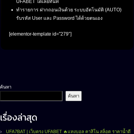
UFABET ได้เลยทันที
ทำรายการ ฝากถอนเงินด้วย ระบบอัตโนมัติ (AUTO)
รับรหัส User และ Password ได้ด้วยตนเอง
[elementor-template id=”279″]
ค้นหา
ค้นหา
เรื่องล่าสุด
UFA7BAT | เว็บตรง UFABET 🔥แทงบอล คาสิโน สล็อต ราคาน้ำดี