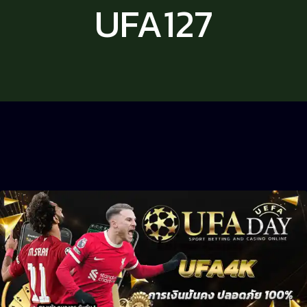
UFA127