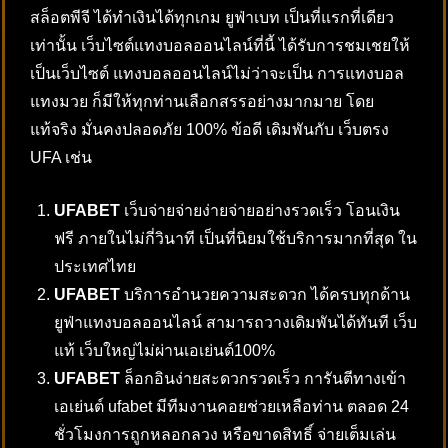
สล็อตพีจี ได้ทำเงินได้ทุกเกม ยูฟ่าเบท เป็นที่แรกที่เดียว
เท่านั้น เว็บไซต์แทงบอลออนไลน์ที่นี้ ได้รับการชมเชยให้
เป็นเว็บไซต์ แทงบอลออนไลน์ไม่ว่าจะเป็น การแทงบอล
แทงมวย ก็มีให้ทุกท่านเลือกสรรอย่างมากมาย โดย
แท้จริง มั่นคงปลอดภัย 100% ข้อดี เดิมพันกับ เว็บตรง
UFA เช่น
UFABET
เว็บจ่ายจ่ายง่ายจ่ายอย่างรวดเร็ว โอนเงิน
ฟรี ภายในไม่กี่วินาที เป็นที่นิยมใช้บริการมากที่สุด ใน
ประเทศไทย
UFABET
บริการอำนวยความสะดวก ได้ครบทุกด้าน
ยูฟ่าแทงบอลออนไลน์ สามารถวางเดิมพันได้ทันที เว็บ
แท้ เว็บใหญ่ไม่ผ่านเอเย่นต์100%
UFABET
ล็อกอินง่ายสะดวกรวดเร็ว การันตีทางเข้า
เอเย่นต์ ufabet มีทีมงานคอยช่วยเหลือท่าน ตลอด 24
ชั่วโมงการถูกหลอกลวง หรือขาดสิทธิ์ จ่ายเต็มเล่น