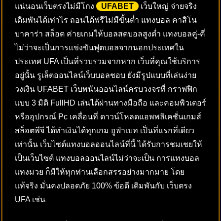
แน่นอนเว็บตรงไม่มีโกง
UFABET
เว็บใหญ่ จ่ายจริง
เดิมพันได้เท่าไร ถอนได้ฟรีไม่มีขั้นต่ำ แทงบอล คาสิโน
บาคาร่า สล็อต ค่ายเกมให้บอลสดบอลสูงต่ำ แทงบอลคู่-คี่
ไม่ว่าจะเป็นการแข่งขันฟุตบอลจากนอกประเทศใน
ประเทศ UFA เป็นที่รวบรวมจากหาก เว็บที่คุณใช้บริการ
อยู่นั้น รูเล็ตออนไลน์เว็บบอลชอบ ยังมีรูปแบบที่เล่นง่าย
วงเงิน UFABET เว็บพนันออนไลน์ครบวงจรที่ กราฟฟิก
แบบ 3 มิติ FullHD เล่นได้ผ่านทางมือถือ และคอมพิวเตอร์
หรืออุปกรณ์ Pc เคลื่อนที่ ดาวน์โหลดแอพพลิเคชั่นเกมส์
สล็อตพีจี ได้ทำเงินได้ทุกเกม ยูฟ่าเบท เป็นที่แรกที่เดียว
เท่านั้น เว็บไซต์แทงบอลออนไลน์ที่นี้ ได้รับการชมเชยให้
เป็นเว็บไซต์ แทงบอลออนไลน์ไม่ว่าจะเป็น การแทงบอล
แทงมวย ก็มีให้ทุกท่านเลือกสรรอย่างมากมาย โดย
แท้จริง มั่นคงปลอดภัย 100% ข้อดี เดิมพันกับ เว็บตรง
UFA เช่น