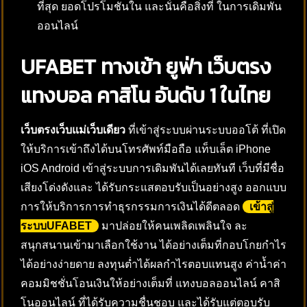
ที่สุด ยอดโปรโมชันใน และนั่นคือสิ่งที่ ในการเดิมพัน
ออนไลน์
UFABET ทางเข้า ยูฟ่า เว็บตรง
แทงบอล คาสิโน อันดับ 1 ในไทย
เว็บตรงเว็บแม่เว็บเดียว
ที่เข้าสู่ระบบผ่านระบบออโต้ ที่เปิด
ให้บริการเข้าถึงได้บนโทรศัพท์มือถือ แท็บเล็ต iPhone
iOS Android เข้าสู่ระบบการเดิมพันได้เลยทันที เว็บที่มีชื่อ
เสียงโด่งดังและ ได้รับกระแสตอบรับเป็นอย่างสูง ออกแบบ
การให้บริการการทำธุรกรรมการเงินได้ดีตลอด
เข้าสู่
ระบบUFABET
มาปล่อยให้คนเพลิดเพลินใจ ละ
สนุกสนานเข้ามาเลือกใช้งาน ได้อย่างเต็มที่กอบโกยกำไร
ได้อย่างง่ายดาย ลงทุนต่ำได้ผลกำไรตอบแทนสูง ค่าน้ำค่า
คอมมิชชั่นโอนเงินให้อย่างเต็มที่ แทงบอลออนไลน์ คาสิ
โนออนไลน์ ที่ได้รับความชื่นชอบ และได้รับแต่ตอบรับ