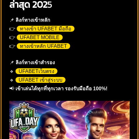
ล่าสุด 202
5
📌
ลิงก์ทางเข้าหลัก
👉
ทางเข้า UFABET มือถือ
👉
UFABET MOBILE
👉
ทางเข้าหลัก UFABET
📌
ลิงก์ทางเข้าสำรอง
🔹
UFABETเว็บตรง
🔹
UFABET เข้าสู่ระบบ
📢
เข้าเล่นได้ทุกที่ทุกเวลา รองรับมือถือ 100%!