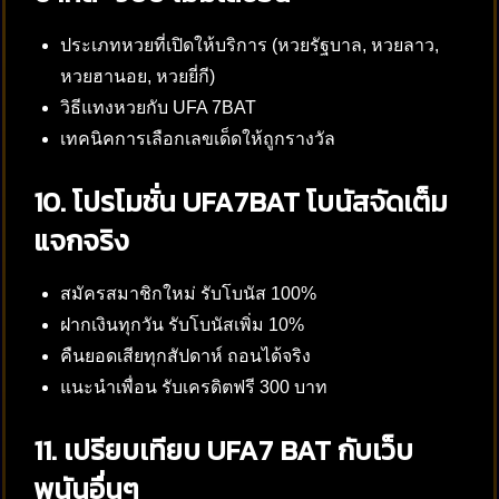
ประเภทหวยที่เปิดให้บริการ (หวยรัฐบาล, หวยลาว,
หวยฮานอย, หวยยี่กี)
วิธีแทงหวยกับ UFA 7BAT
เทคนิคการเลือกเลขเด็ดให้ถูกรางวัล
10. โปรโมชั่น UFA7BAT โบนัสจัดเต็ม
แจกจริง
สมัครสมาชิกใหม่ รับโบนัส 100%
ฝากเงินทุกวัน รับโบนัสเพิ่ม 10%
คืนยอดเสียทุกสัปดาห์ ถอนได้จริง
แนะนำเพื่อน รับเครดิตฟรี 300 บาท
11. เปรียบเทียบ UFA7 BAT กับเว็บ
พนันอื่นๆ