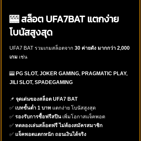
🎰 สล็อต UFA7BAT แตกง่าย
โบนัสสูงสุด
UFA7 BAT รวมเกมสล็อตจาก
30 ค่ายดัง มากกว่า 2,000
เกม
เช่น
🎰
PG SLOT, JOKER GAMING, PRAGMATIC PLAY,
JILI SLOT, SPADEGAMING
📌
จุดเด่นของสล็อต UFA7 BAT
✅
เบทขั้นต่ำ 1 บาท
แตกง่าย โบนัสสูงสุด
✅
รองรับการซื้อฟรีสปิน
เพิ่มโอกาสแจ็คพอต
✅
ทดลองเล่นสล็อตฟรี ไม่ต้องสมัครสมาชิก
✅
แจ็คพอตแตกหนัก ถอนเงินได้จริง