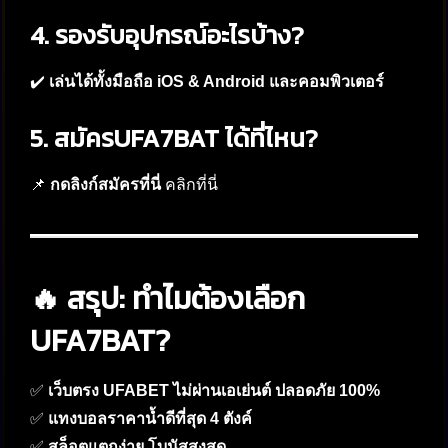
4. รองรับอุปกรณ์อะไรบ้าง?
✔️
เล่นได้ทั้งมือถือ iOS & Android และคอมพิวเตอร์
5. สมัครUFA7BAT ได้ที่ไหน?
📌
กดลิงก์สมัครที่นี่
คลิกที่นี่
🔥 สรุป: ทำไมต้องเลือก
UFA7BAT?
✅
เว็บตรง UFABET ไม่ผ่านเอเย่นต์ ปลอดภัย 100%
✅
แทงบอลราคาน้ำดีที่สุด 4 ตังค์
✅
สล็อตแตกง่าย โบนัสสูงสุด